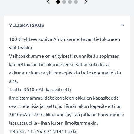
YLEISKATSAUS
100 % yhteensopiva ASUS kannettavan tietokoneen
vaihtoakku
Vaihtoakkumme on erityisesti suunniteltu sopimaan
kannettavaan tietokoneeseesi. Katso koko lista
akkumme kanssa yhteensopivista tietokonemalleista
alta.
Taattu 3610mAh kapasiteetti
Ilmoittamamme tietokoneiden akkujen kapasiteetit
ovat todellisia ja taattuja. Tämän akun kapasiteetti on
3610mAh. Näin akkua voi käyttää pitkään harvemmilla
lataustauoilla - ihan kuten ilmoitammekin.
Tehokas 11.55V C31N1411 akku