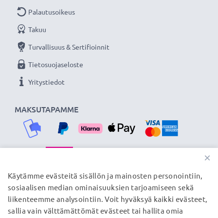
Palautusoikeus
Takuu
Turvallisuus & Sertifioinnit
Tietosuojaseloste
Yritystiedot
MAKSUTAPAMME
×
TOIMITUSKUMPPANIMME
Käytämme evästeitä sisällön ja mainosten personointiin,
sosiaalisen median ominaisuuksien tarjoamiseen sekä
liikenteemme analysointiin. Voit hyväksyä kaikki evästeet,
sallia vain välttämättömät evästeet tai hallita omia
© subtel.fi 2026