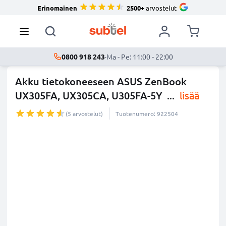
Erinomainen
2500+
arvostelut
0800 918 243
·
Ma - Pe: 11:00 - 22:00
Akku tietokoneeseen ASUS ZenBook
UX305FA, UX305CA, U305FA-5Y
...
lisää
(5 arvostelut)
Tuotenumero: 922504