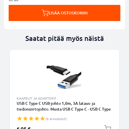
LISÄÄ OSTOSKORIIN
Saatat pitää myös näistä
KAAPELIT JA ADAPTERIT
USB C Type C USB-johto 1,0m, 3A lataus- ja
tiedonsiirtojohto. Musta USB C Type C - USB C Type
C PVC USB-kaapeli
(6 arvostelut)
6,95 €