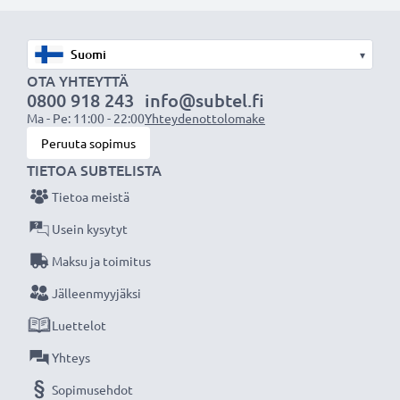
akuksi.
Valitse CELLONIC, etkä tingi laadusta. Tilaa nyt!
▾
OTA YHTEYTTÄ
0800 918 243
info@subtel.fi
Ma - Pe: 11:00 - 22:00
Yhteydenottolomake
Peruuta sopimus
TIETOA SUBTELISTA
Tietoa meistä
Usein kysytyt
Maksu ja toimitus
Jälleenmyyjäksi
Luettelot
Yhteys
Sopimusehdot