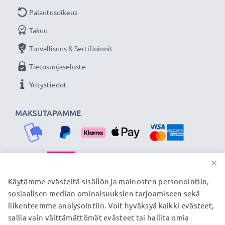
Palautusoikeus
Takuu
Turvallisuus & Sertifioinnit
Tietosuojaseloste
Yritystiedot
MAKSUTAPAMME
×
TOIMITUSKUMPPANIMME
Käytämme evästeitä sisällön ja mainosten personointiin,
sosiaalisen median ominaisuuksien tarjoamiseen sekä
liikenteemme analysointiin. Voit hyväksyä kaikki evästeet,
sallia vain välttämättömät evästeet tai hallita omia
© subtel.fi 2026