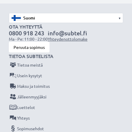
akuksi.
Valitse CELLONIC®, etkä tingi laadusta. Tilaa nyt!
▾
OTA YHTEYTTÄ
0800 918 243
info@subtel.fi
Ma - Pe: 11:00 - 22:00
Yhteydenottolomake
Peruuta sopimus
TIETOA SUBTELISTA
Tietoa meistä
Usein kysytyt
Maksu ja toimitus
Jälleenmyyjäksi
Luettelot
Yhteys
Sopimusehdot