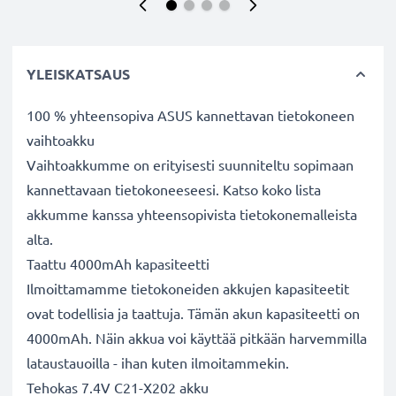
YLEISKATSAUS
100 % yhteensopiva ASUS kannettavan tietokoneen
vaihtoakku
Vaihtoakkumme on erityisesti suunniteltu sopimaan
kannettavaan tietokoneeseesi. Katso koko lista
akkumme kanssa yhteensopivista tietokonemalleista
alta.
Taattu 4000mAh kapasiteetti
Ilmoittamamme tietokoneiden akkujen kapasiteetit
ovat todellisia ja taattuja. Tämän akun kapasiteetti on
4000mAh. Näin akkua voi käyttää pitkään harvemmilla
lataustauoilla - ihan kuten ilmoitammekin.
Tehokas 7.4V C21-X202 akku