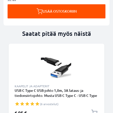
LISÄÄ OSTOSKORIIN
Saatat pitää myös näistä
KAAPELIT JA ADAPTERIT
USB C Type C USB-johto 1,0m, 3A lataus- ja
tiedonsiirtojohto. Musta USB C Type C - USB C Type
C PVC USB-kaapeli
(6 arvostelut)
6,95 €