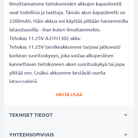
Ilmoittamamme tietokoneiden akkujen kapasiteetit
ovat todellisia ja taattuja. Tämän akun kapasiteetti on
2200mAh. Näin akkua voi käyttää pitkään harvemmilla
lataustauoilla - ihan kuten ilmoitammekin.
Tehokas 11.25V A31N1302 akku
Tehokas 11.25V tarvikeakkumme tarjoaa jatkuvasti
korkean suorituskyvyn, joka vastaa alkuperäisen
kannettavan tietokoneen akun suorituskykyä tai jopa
ylittää sen. Lisäksi akkumme kestävät useita
lataussyklejä.
Erinomaiset laatu- ja turvallisuusstandardit
NÄYTÄ LISÄÄ
Olemme akkuasiantuntijoita jo vuodesta 2004 lähtien.
Kaikki akkumme testataan tarkasti, jotta ne täyttävät
TEKNISET TIEDOT
kokonaan korkeimmat EU-standardit ja enemmänkin -
siksi akuillamme on 3 vuoden takuu.
Kestävä valinta
YHTEENSOPIVUUS