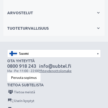
Jos läppärisi akku on heikko, vaihda akku, älä laitettasi.
Fiksumpi, edullisempi ja ympäristöystävällisempi
ARVOSTELUT
valinta. Näin säästät rahaa ja pienennät
ympäristöjalanjälkeäsi. Akkumme sopii erinomaisesti
TUOTETURVALLISUUS
vaihtoakuksi alkuperäisen akun sijaan tai myös vara-
akuksi.
Valitse CELLONIC, etkä tingi laadusta. Tilaa nyt!
▾
OTA YHTEYTTÄ
0800 918 243
info@subtel.fi
Ma - Pe: 11:00 - 22:00
Yhteydenottolomake
Peruuta sopimus
TIETOA SUBTELISTA
Tietoa meistä
Usein kysytyt