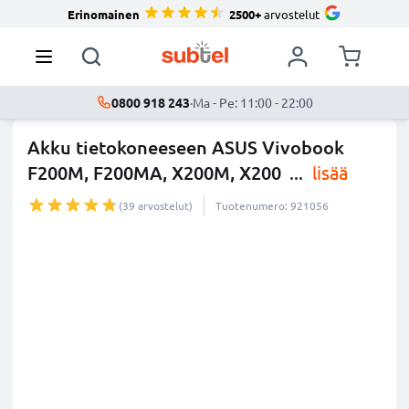
Erinomainen
2500+
arvostelut
0800 918 243
·
Ma - Pe: 11:00 - 22:00
Akku tietokoneeseen ASUS Vivobook
F200M, F200MA, X200M, X200
...
lisää
(39 arvostelut)
Tuotenumero: 921056