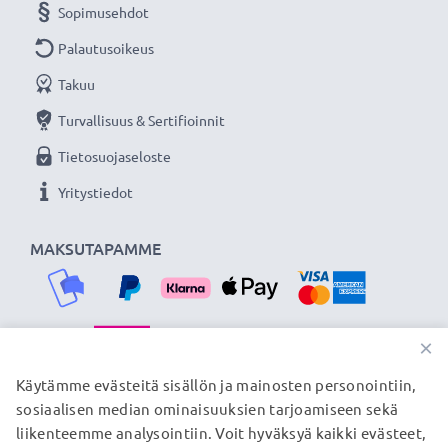
Sopimusehdot
Palautusoikeus
Takuu
Turvallisuus & Sertifioinnit
Tietosuojaseloste
Yritystiedot
MAKSUTAPAMME
×
TOIMITUSKUMPPANIMME
Käytämme evästeitä sisällön ja mainosten personointiin,
sosiaalisen median ominaisuuksien tarjoamiseen sekä
liikenteemme analysointiin. Voit hyväksyä kaikki evästeet,