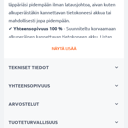
läppäriäsi pidempään ilman latausjohtoa, aivan kuten
alkuperäistäkin kannettavan tietokoneesi akkua tai
mahdollisesti jopa pidempään.
✔
Yhteensopivuus 100 %
- Suunniteltu korvaamaan
alkuperäinen kannettavan tietokoneen akku. Listan
yhteensopivista kannettavista tietokoneista löydät
NÄYTÄ LISÄÄ
sivun alaosasta.
✔
CE, FCC & RoHS -sertifikaatit
- Laadukkaat akun
TEKNISET TIEDOT
solut on testattu tarkkaan turvallisuuden
varmistamiseksi, ja niissä on sisäänrakennettu suoja
oikosulkua, ylikuumenemista ja ylijännitettä vastaan.
YHTEENSOPIVUUS
✔
3 vuoden takuu
- Olemme akkujen myyjä jo
vuodesta 2004 lähtien. Tarvikeakkumme ovat
ARVOSTELUT
laadukkaita ja sertifioituja - siksi niillä on 36 kuukauden
takuu.
TUOTETURVALLISUUS
✔
Säästä rahaa ja ympäristöä
- Vaihda akku, älä