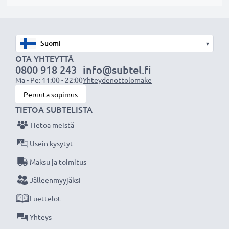
tietokonetta. Fiksu, edullinen ja ympäristöystävällinen
valinta. Pienennä ympäristön kuormitusta
kierrättämällä ja vähentämällä tarpeetonta jätettä.
▾
OTA YHTEYTTÄ
30 päivän palautusoikeus. Osta nyt!
0800 918 243
info@subtel.fi
Ma - Pe: 11:00 - 22:00
Yhteydenottolomake
Peruuta sopimus
Huomio
: >> Korvaava litiumioniakku, jonka
TIETOA SUBTELISTA
kapasiteetti on suurempi (1000 mAh tai enemmän),
työntyy hieman ala- tai takaosasta, mutta se on silti
Tietoa meistä
sopiva käytettäväksi, sillä korvaava akku on
Usein kysytyt
suunniteltu yhteensopivaksi kannettavan tietokoneesi
Maksu ja toimitus
paristokotelon kanssa.
Jälleenmyyjäksi
Luettelot
Yhteys