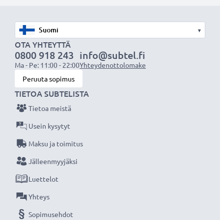
mm. Asus G752VL / G752VM / G752VT / G752VY
(katso alhaalta lista yhteensopivista laitteista)
▾
OTA YHTEYTTÄ
0800 918 243
info@subtel.fi
Matkalla tai pakkasessa, helteessä tai ihan vain kotona.
Ma - Pe: 11:00 - 22:00
Yhteydenottolomake
subtel vaihtoakku 5800mAh kapasiteetilla ja 11.25V
Peruuta sopimus
jännitteellä antaa tehokkaasti ja turvallisesti virtaa
TIETOA SUBTELISTA
kannettavalle Asus tietokoneellesi.
Tietoa meistä
Läppärin akku:
Usein kysytyt
Valmistaja
:
subtel
Maksu ja toimitus
Jännite
: 11.25V
Jälleenmyyjäksi
Kapasiteetti
: 5800mAh
Luettelot
Teknologia
: Litiumionit
Väri
: Musta
Yhteys
Korvaa alkuperäisen akun:
A32N1511 (katso alhaalta
Sopimusehdot