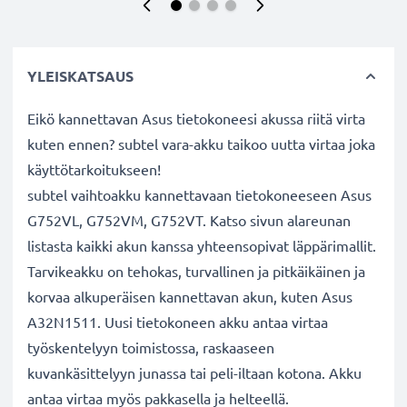
YLEISKATSAUS
Eikö kannettavan Asus tietokoneesi akussa riitä virta
kuten ennen? subtel vara-akku taikoo uutta virtaa joka
käyttötarkoitukseen!
subtel vaihtoakku kannettavaan tietokoneeseen Asus
G752VL, G752VM, G752VT. Katso sivun alareunan
listasta kaikki akun kanssa yhteensopivat läppärimallit.
Tarvikeakku on tehokas, turvallinen ja pitkäikäinen ja
korvaa alkuperäisen kannettavan akun, kuten Asus
A32N1511. Uusi tietokoneen akku antaa virtaa
työskentelyyn toimistossa, raskaaseen
kuvankäsittelyyn junassa tai peli-iltaan kotona. Akku
antaa virtaa myös pakkasella ja helteellä.