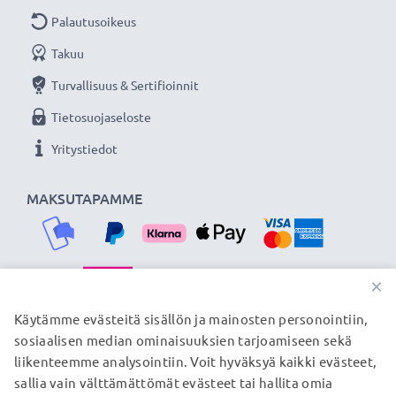
lista korvattavista tuotteista)
Palautusoikeus
Takuu
★
3 vuoden takuu
★
Olemme vuonna 2004 perustettu kansainvälinen
Turvallisuus & Sertifioinnit
verkkokauppa, joka tarjoaa laadukkaita tuotteita, ja
Tietosuojaseloste
siksi tarjoamme 36 kuukauden takuun!
Yritystiedot
MAKSUTAPAMME
×
TOIMITUSKUMPPANIMME
Käytämme evästeitä sisällön ja mainosten personointiin,
sosiaalisen median ominaisuuksien tarjoamiseen sekä
liikenteemme analysointiin. Voit hyväksyä kaikki evästeet,
sallia vain välttämättömät evästeet tai hallita omia
© subtel.fi 2026