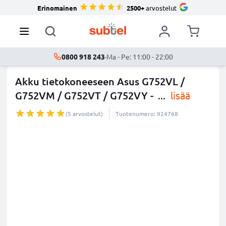
Erinomainen
2500+
arvostelut
0800 918 243
·
Ma - Pe: 11:00 - 22:00
Akku tietokoneeseen Asus G752VL /
G752VM / G752VT / G752VY -
...
lisää
(5 arvostelut)
Tuotenumero: 924768