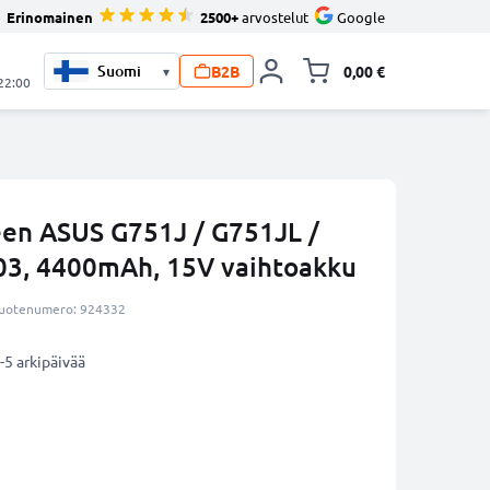
Erinomainen
2500+
arvostelut
Google
B2B
0,00 €
▾
Vaihda miniva
 22:00
en ASUS G751J / G751JL /
3, 4400mAh, 15V vaihtoakku
uotenumero: 924332
-5 arkipäivää