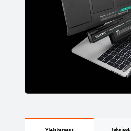
Tekniset
Yleiskatsaus