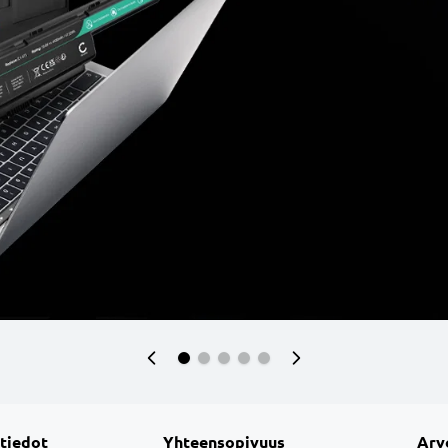
 tiedot
Yhteensopivuus
Arv