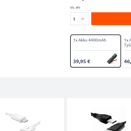
sis. alv
Määrä
1x Akku 4400mAh
1x 
Työ
39,95 €
46