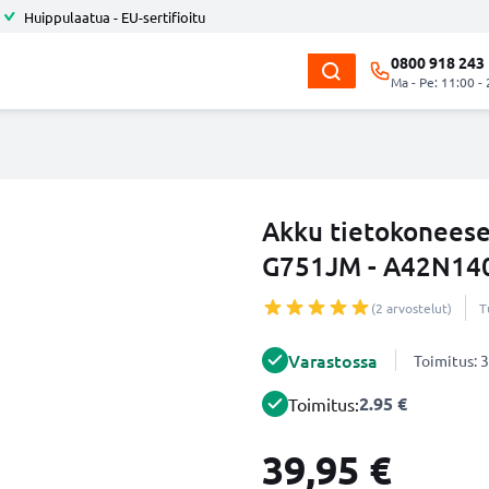
Huippulaatua - EU-sertifioitu
0800 918 243
Ma - Pe: 11:00 -
Akku tietokoneese
G751JM - A42N140
(2 arvostelut)
T
Varastossa
Toimitus: 3
2.95 €
Toimitus:
39,95 €