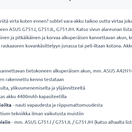
itä virta kuten ennen? subtel vara-akku taikoo uutta virtaa jok
een ASUS G751J, G751JL, G751JM. Katso sivun alareunan listas
allinen ja pitkäikäinen ja korvaa alkuperäisen kannettavan aku
 raskaaseen kuvankäsittelyyn junassa tai peli-iltaan kotona. Akk
kannettavan tietokoneen alkuperäisen akun, mm. ASUS A42N
nen rakennettu kenno testataan
ulta, ylikuumenemiselta ja ylijännitteeltä
kas akku 4400mAh kapasiteetilla
oilta
- nauti vapaudesta ja riippumattomuudesta
itium-tekniikka ilman vaikutusta muistiin
isiin
- mm. ASUS G751J / G751JL / G751JM (katso alhaalta lista 