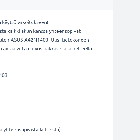
a käyttötarkoitukseen!
ta kaikki akun kanssa yhteensopivat
n, kuten ASUS A42N1403. Uusi tietokoneen
u antaa virtaa myös pakkasella ja helteellä.
1403
yhteensopivista laitteista)