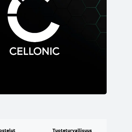
ostelut
Tuoteturvallisuus