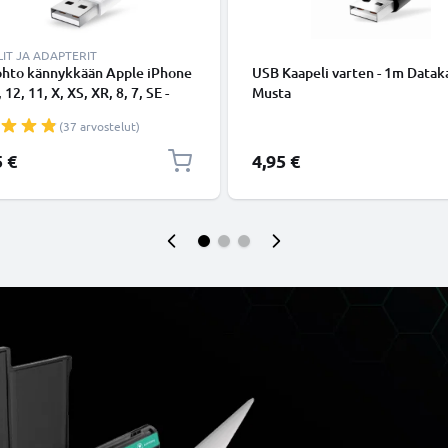
IT JA ADAPTERIT
ohto kännykkään Apple iPhone
USB Kaapeli varten - 1m Dataka
 12, 11, X, XS, XR, 8, 7, SE -
Musta
ing 8 Pin, , 1m latausjohto.
(37 arvostelut)
nen datakaapeli
5 €
4,95 €