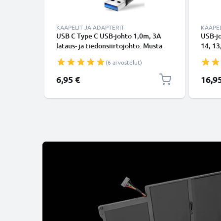
KAAPELIT JA ADAPTERIT
KAAPEL
USB C Type C USB-johto 1,0m, 3A
USB-j
lataus- ja tiedonsiirtojohto. Musta
14, 13,
USB C Type C - USB C Type C PVC
Lightn
(6 arvostelut)
USB-kaapeli
Valkoi
6,95 €
16,9