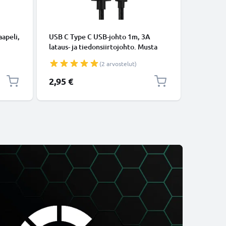
KAAPELIT
apeli,
USB C Type C USB-johto 1m, 3A
Micro-USB
lataus- ja tiedonsiirtojohto. Musta
tiedonsi
USB C Type C - USB C Type C Nylon
Valkoine
(2 arvostelut)
USB-kaapeli
2,95 €
5,95 €