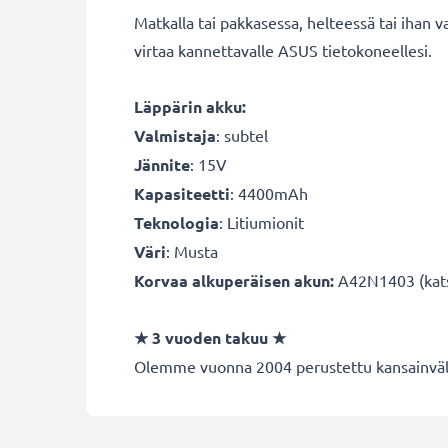
Matkalla tai pakkasessa, helteessä tai ihan v
virtaa kannettavalle ASUS tietokoneellesi.
Läppärin akku:
Valmistaja
:
subtel
Jännite
: 15V
Kapasiteetti
: 4400mAh
Teknologia
: Litiumionit
Väri
: Musta
Korvaa alkuperäisen akun:
A42N1403 (katso
★
3 vuoden takuu
★
Olemme vuonna 2004 perustettu kansainvälin