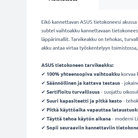
Eikö kannettavan ASUS tietokoneesi akussa ri
subtel vaihtoakku kannettavaan tietokonees
läppärimallit. Tarvikeakku on tehokas, turv
akku antaa virtaa työskentelyyn toimistossa,
ASUS tietokoneen tarvikeakku:
✔
100% yhteensopiva vaihtoakku
korvaa 
✔
Säännöllinen ja kattava testaus
- jokai
✔
Sertifioitu turvallisuus
- suojattu oikosul
✔
Suuri kapasiteetti ja pitkä kesto
- teho
✔
Pitkä käyttöaika vapauttaa lataustuoki
✔
Täyttä tehoa käytön aikana
- moderni L
✔
Sopii seuraaviin kannettaviin tietokone