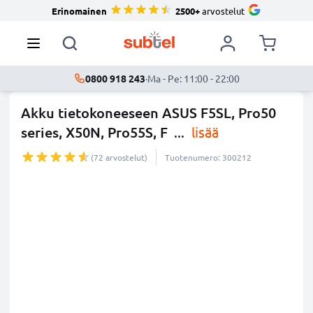
Erinomainen
2500+
arvostelut
0800 918 243
·
Ma - Pe: 11:00 - 22:00
Akku tietokoneeseen ASUS F5SL, Pro50
series, X50N, Pro55S, F
...
lisää
(72 arvostelut)
Tuotenumero: 300212