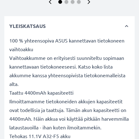
YLEISKATSAUS
100 % yhteensopiva ASUS kannettavan tietokoneen
vaihtoakku
Vaihtoakkumme on erityisesti suunniteltu sopimaan
kannettavaan tietokoneeseesi. Katso koko lista
akkumme kanssa yhteensopivista tietokonemalleista
alta.
Taattu 4400mAh kapasiteetti
Ilmoittamamme tietokoneiden akkujen kapasiteetit
ovat todellisia ja taattuja. Tämän akun kapasiteetti on
4400mAh. Näin akkua voi käyttää pitkään harvemmilla
lataustauoilla - ihan kuten ilmoitammekin.
Tehokas 11.1V A32-F5 akku