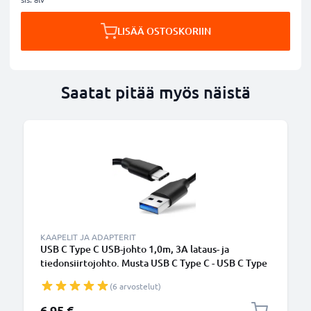
LISÄÄ OSTOSKORIIN
Saatat pitää myös näistä
KAAPELIT JA ADAPTERIT
USB C Type C USB-johto 1,0m, 3A lataus- ja
tiedonsiirtojohto. Musta USB C Type C - USB C Type
C PVC USB-kaapeli
(6 arvostelut)
6,95 €