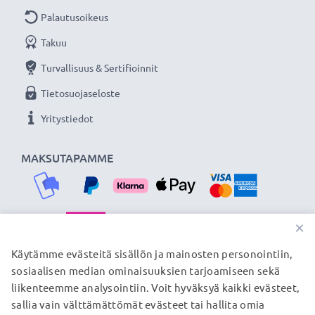
Palautusoikeus
Takuu
Turvallisuus & Sertifioinnit
Tietosuojaseloste
Yritystiedot
MAKSUTAPAMME
×
TOIMITUSKUMPPANIMME
Käytämme evästeitä sisällön ja mainosten personointiin,
sosiaalisen median ominaisuuksien tarjoamiseen sekä
liikenteemme analysointiin. Voit hyväksyä kaikki evästeet,
sallia vain välttämättömät evästeet tai hallita omia
© subtel.fi 2026