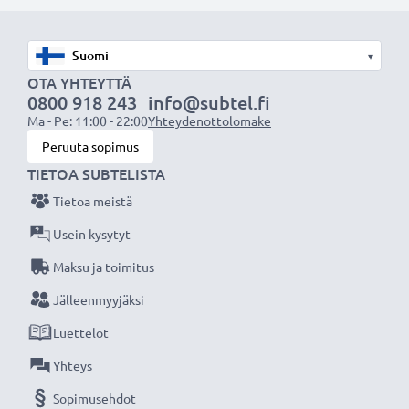
akuksi.
Valitse CELLONIC, etkä tingi laadusta. Tilaa nyt!
▾
OTA YHTEYTTÄ
0800 918 243
info@subtel.fi
Ma - Pe: 11:00 - 22:00
Yhteydenottolomake
Peruuta sopimus
TIETOA SUBTELISTA
Tietoa meistä
Usein kysytyt
Maksu ja toimitus
Jälleenmyyjäksi
Luettelot
Yhteys
Sopimusehdot