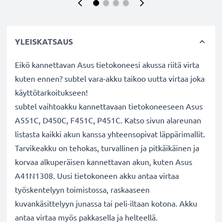
YLEISKATSAUS
Eikö kannettavan Asus tietokoneesi akussa riitä virta
kuten ennen? subtel vara-akku taikoo uutta virtaa joka
käyttötarkoitukseen!
subtel vaihtoakku kannettavaan tietokoneeseen Asus
A551C, D450C, F451C, P451C. Katso sivun alareunan
listasta kaikki akun kanssa yhteensopivat läppärimallit.
Tarvikeakku on tehokas, turvallinen ja pitkäikäinen ja
korvaa alkuperäisen kannettavan akun, kuten Asus
A41N1308. Uusi tietokoneen akku antaa virtaa
työskentelyyn toimistossa, raskaaseen
kuvankäsittelyyn junassa tai peli-iltaan kotona. Akku
antaa virtaa myös pakkasella ja helteellä.