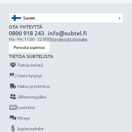
mm. Asus A551C / D450C / D550C / F451C / F551C /
P451C / P551C / R411C / R512C (katso alhaalta lista
▾
yhteensopivista laitteista)
OTA YHTEYTTÄ
0800 918 243
info@subtel.fi
Ma - Pe: 11:00 - 22:00
Yhteydenottolomake
Matkalla tai pakkasessa, helteessä tai ihan vain kotona.
Peruuta sopimus
subtel vaihtoakku 2200mAh kapasiteetilla ja 14.4V
TIETOA SUBTELISTA
jännitteellä antaa tehokkaasti ja turvallisesti virtaa
Tietoa meistä
kannettavalle Asus tietokoneellesi.
Usein kysytyt
Läppärin akku:
Maksu ja toimitus
Valmistaja
:
subtel
Jälleenmyyjäksi
Jännite
: 14.4V
Luettelot
Kapasiteetti
: 2200mAh
Teknologia
: Litiumionit
Yhteys
Väri
: Musta
Sopimusehdot