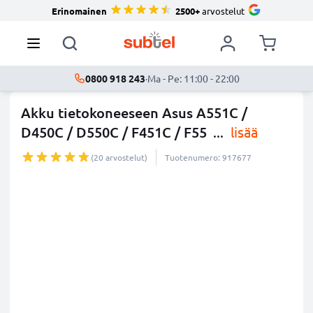
Erinomainen
2500+
arvostelut
0800 918 243
·
Ma - Pe: 11:00 - 22:00
Akku tietokoneeseen Asus A551C /
D450C / D550C / F451C / F55
...
lisää
(20 arvostelut)
Tuotenumero: 917677