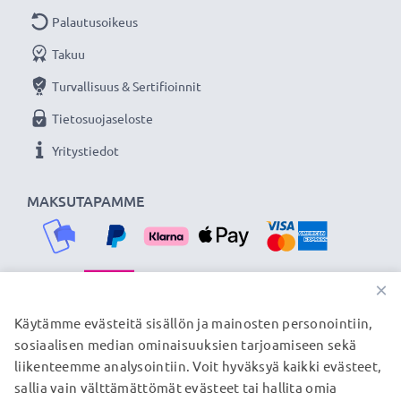
Korvaa alkuperäisen akun:
A41N1308 (katso alhaalta
Palautusoikeus
lista korvattavista tuotteista)
Takuu
Huomio: >> Korvaava litiumioniakku, jonka
kapasiteetti on suurempi (1000 mAh tai enemmän),
Turvallisuus & Sertifioinnit
työntyy hieman ala- tai takaosasta, mutta se on silti
Tietosuojaseloste
sopiva käytettäväksi, sillä korvaava akku on
Yritystiedot
suunniteltu yhteensopivaksi kannettavan tietokoneesi
paristokotelon kanssa.
MAKSUTAPAMME
★
3 vuoden takuu
★
Olemme vuonna 2004 perustettu kansainvälinen
verkkokauppa, joka tarjoaa laadukkaita tuotteita, ja
×
siksi tarjoamme 36 kuukauden takuun!
TOIMITUSKUMPPANIMME
Käytämme evästeitä sisällön ja mainosten personointiin,
sosiaalisen median ominaisuuksien tarjoamiseen sekä
liikenteemme analysointiin. Voit hyväksyä kaikki evästeet,
sallia vain välttämättömät evästeet tai hallita omia
© subtel.fi 2026