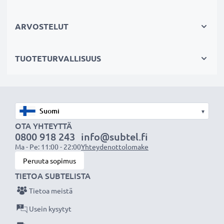
Kestävä valinta
Jos läppärisi akku on heikko, vaihda akku, älä laitettasi.
ARVOSTELUT
Fiksumpi, edullisempi ja ympäristöystävällisempi
valinta. Näin säästät rahaa ja pienennät
TUOTETURVALLISUUS
ympäristöjalanjälkeäsi. Akkumme sopii erinomaisesti
vaihtoakuksi alkuperäisen akun sijaan tai myös vara-
akuksi.
Valitse CELLONIC, etkä tingi laadusta. Tilaa nyt!
▾
OTA YHTEYTTÄ
0800 918 243
info@subtel.fi
Ma - Pe: 11:00 - 22:00
Yhteydenottolomake
Peruuta sopimus
TIETOA SUBTELISTA
Tietoa meistä
Usein kysytyt