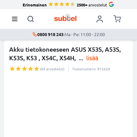
Erinomainen
2500+
arvostelut
0800 918 243
·
Ma - Pe: 11:00 - 22:00
Akku tietokoneeseen ASUS X53S, A53S,
K53S, K53 , X54C, X54H,
...
lisää
(69 arvostelut)
Tuotenumero: 915628