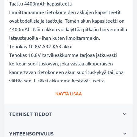
Taattu 4400mAh kapasiteetti
Ilmoittamamme tietokoneiden akkujen kapasiteetit
ovat todellisia ja taattuja. Tämän akun kapasiteetti on
4400mAh. Näin akkua voi käyttää pitkään harvemmilla
lataustauoilla - ihan kuten ilmoitammekin.
Tehokas 10.8V A32-K53 akku
Tehokas 10.8V tarvikeakkumme tarjoaa jatkuvasti
korkean suorituskyvyn, joka vastaa alkuperäisen
kannettavan tietokoneen akun suorituskykyä tai jopa
ylittää sen. Lisäksi akkumme kestävät useita
lataussyklejä.
NÄYTÄ LISÄÄ
Erinomaiset laatu- ja turvallisuusstandardit
Olemme akkuasiantuntijoita jo vuodesta 2004 lähtien.
TEKNISET TIEDOT
Kaikki akkumme testataan tarkasti, jotta ne täyttävät
kokonaan korkeimmat EU-standardit ja enemmänkin -
siksi akuillamme on 3 vuoden takuu.
YHTEENSOPIVUUS