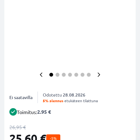
Odotettu
28.08.2026
Ei saatavilla
5% alennus
etukäteen tilattuna
2.95 €
Toimitus:
26,95 €
25,60 €
-5%