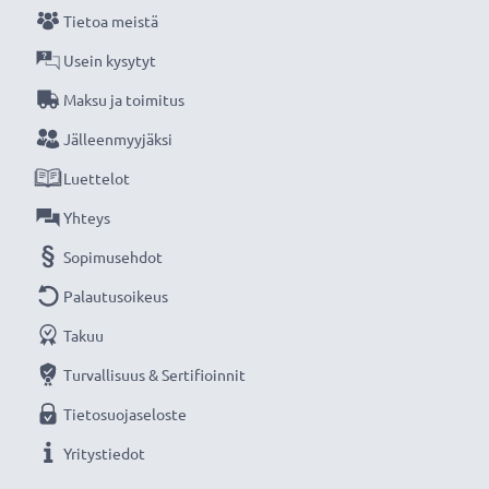
Tietoa meistä
ne täyttävät kokonaan korkeimmat EU-standardit -
siksi akuillamme on 3 vuoden takuu. Valitse
Usein kysytyt
CELLONIC®, etkä tingi laadusta.
Maksu ja toimitus
Jälleenmyyjäksi
Luettelot
Yhteys
Sopimusehdot
Palautusoikeus
Takuu
Turvallisuus & Sertifioinnit
Tietosuojaseloste
Yritystiedot