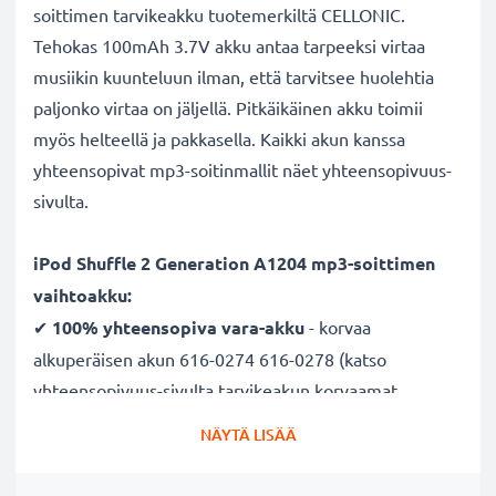
soittimen tarvikeakku tuotemerkiltä CELLONIC.
Tehokas 100mAh 3.7V akku antaa tarpeeksi virtaa
musiikin kuunteluun ilman, että tarvitsee huolehtia
paljonko virtaa on jäljellä. Pitkäikäinen akku toimii
myös helteellä ja pakkasella. Kaikki akun kanssa
yhteensopivat mp3-soitinmallit näet yhteensopivuus-
sivulta.
iPod Shuffle 2 Generation A1204 mp3-soittimen
vaihtoakku:
✔
100% yhteensopiva vara-akku
- korvaa
alkuperäisen akun 616-0274 616-0278 (katso
yhteensopivuus-sivulta tarvikeakun korvaamat
alkuperäisakut)
NÄYTÄ LISÄÄ
✔ Suuri kapasiteetti ja pitkä käyttöaika
- laadukas
ja tehokas akku 100mAh kapasiteetilla