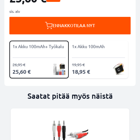
sis. alv
ENNAKKOTILAA NYT
1x Akku 100mAh+ Työkalu
1x Akku 100mAh
26,95 €
19,95 €
25,60 €
18,95 €
Saatat pitää myös näistä