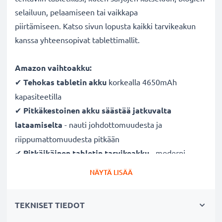
selailuun, pelaamiseen tai vaikkapa
piirtämiseen. Katso sivun lopusta kaikki tarvikeakun
kanssa yhteensopivat tablettimallit.
Amazon vaihtoakku:
✔
Tehokas tabletin akku
korkealla 4650mAh
kapasiteetilla
✔
Pitkäkestoinen akku säästää jatkuvalta
lataamiselta
- nauti johdottomuudesta ja
riippumattomuudesta pitkään
✔
Pitkäikäinen tabletin tarvikeakku
- moderni
Litium-tekniikka ilman vaikutusta muistiin
NÄYTÄ LISÄÄ
✔
Turvallisuus taattu
- suojattu oikosululta,
ylikuumenemiselta ja ylijännitteeltä
TEKNISET TIEDOT
✔
Säännöllinen ja kattava testaus
- jokainen kenno