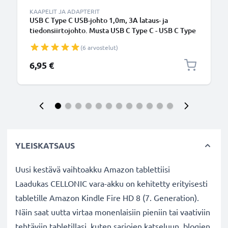
KAAPELIT JA ADAPTERIT
USB C Type C USB-johto 1,0m, 3A lataus- ja
tiedonsiirtojohto. Musta USB C Type C - USB C Type
C PVC USB-kaapeli
(6 arvostelut)
6,95 €
YLEISKATSAUS
Uusi kestävä vaihtoakku Amazon tablettiisi
Laadukas CELLONIC vara-akku on kehitetty erityisesti
tabletille Amazon Kindle Fire HD 8 (7. Generation).
Näin saat uutta virtaa monenlaisiin pieniin tai vaativiin
tehtäviin tabletillasi, kuten sarjojen katseluun, blogien