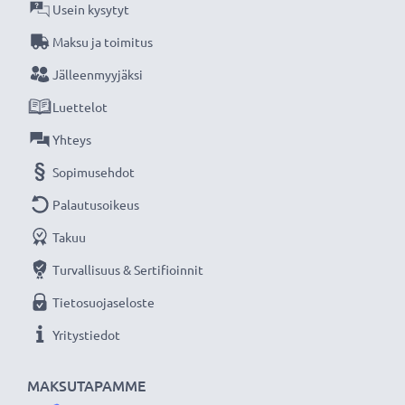
verkkokauppa, joka tarjoaa laadukkaita tuotteita, ja
Usein kysytyt
siksi tarjoamme 36 kuukauden takuun!
Maksu ja toimitus
Jälleenmyyjäksi
Luettelot
Yhteys
Sopimusehdot
Palautusoikeus
Takuu
Turvallisuus & Sertifioinnit
Tietosuojaseloste
Yritystiedot
MAKSUTAPAMME