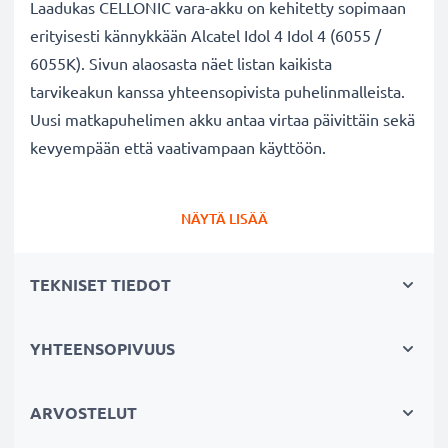
Laadukas CELLONIC vara-akku on kehitetty sopimaan
erityisesti kännykkään Alcatel Idol 4 Idol 4 (6055 /
6055K). Sivun alaosasta näet listan kaikista
tarvikeakun kanssa yhteensopivista puhelinmalleista.
Uusi matkapuhelimen akku antaa virtaa päivittäin sekä
kevyempään että vaativampaan käyttöön.
Alcatel Idol 4 Idol 4 (6055 / 6055K) vaihtoakku:
NÄYTÄ LISÄÄ
✔
Nauti virtajohdosta
riippumattomuudesta
-
tarvikeakun pitkä käyttöaika vapauttaa jatkuvalta
TEKNISET TIEDOT
lataamiselta
✔
Pitkäikäinen
akku
täydellä teholla
- moderni
Litium-tekniikka ilman vaikutusta muistiin
YHTEENSOPIVUUS
✔
Sertifioidusti turvallinen
- suojattu oikosululta,
ylikuumenemiselta ja ylijännitteeltä
ARVOSTELUT
✔
Säännöllinen ja kattavasti testaus
- jokainen