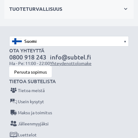
kenno testataan erikseen laadun varmistamiseksi
TUOTETURVALLISUUS
✔
100% yhteensopiva
korvaamaan Alcatel Idol 4
kännykän alkuperäisen akun TLp026E2,
TLp026EJ (katso sivun lopusta lista kaikista
tarvikeakun korvaamista akkumalleista)
▾
OTA YHTEYTTÄ
Tekniset tiedot:
0800 918 243
info@subtel.fi
Ma - Pe: 11:00 - 22:00
Yhteydenottolomake
Tuotemerkki
:
CELLONIC vaihtoakku
Peruuta sopimus
Kapasiteetti
: 2200mAh
TIETOA SUBTELISTA
Jännite
: 3.8V
Tietoa meistä
Teknologia
: Litiumpolymeeri
Mitat
: 105.50 x 43.30 x 3.70mm
Usein kysytyt
Maksu ja toimitus
CELLONIC vaihtoakku - laatua edulliseen hintaan.
Jälleenmyyjäksi
Luettelot
★
3 vuoden takuu
★