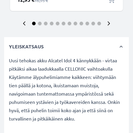
Normaali hinta
16,95 €
YLEISKATSAUS
Uusi tehokas akku Alcatel Idol 4 kännykkään - virtaa
pitkäksi aikaa laadukkaalla CELLONIC vaihtoakulla
Käytämme älypuhelimiamme kaikkeen: viihtymään
tien päällä ja kotona, ikuistamaan muistoja,
navigoimaan tuntemattomassa ympäristössä sekä
puhumiseen ystävien ja työkavereiden kanssa. Onkin
hyvä, että puhelin toimii koko ajan ja että siinä on
turvallinen ja pitkäikäinen akku.