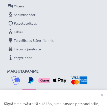
Olemme vuonna 2004 perustettu kansainvälinen
Yhteys
verkkokauppa, joka tarjoaa laadukkaita tuotteita, ja
Sopimusehdot
siksi tarjoamme 36 kuukauden takuun!
Palautusoikeus
Takuu
Turvallisuus & Sertifioinnit
Tietosuojaseloste
Yritystiedot
MAKSUTAPAMME
×
TOIMITUSKUMPPANIMME
Käytämme evästeitä sisällön ja mainosten personointiin,