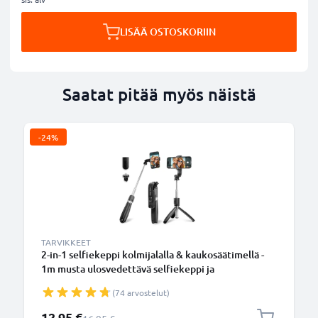
LISÄÄ OSTOSKORIIN
Saatat pitää myös näistä
-24%
TARVIKKEET
2-in-1 selfiekeppi kolmijalalla & kaukosäätimellä -
1m musta ulosvedettävä selfiekeppi ja
kokoontaitettava kolmijalka bluetooth-
(74 arvostelut)
kaukosäätimellä puhelimelle ja kameralle -
iPhonelle, GoProlle, Androidille ynm.
Erikoishinta
12,95 €