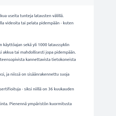
a useita tunteja latausten välillä.
la videoita tai pelata pidempään - kuten
 käyttöajan sekä yli 1000 lataussyklin
si akkua tai mahdollisesti jopa pidempään.
eensopivista kannettavista tietokoneista
i, ja niissä on sisäänrakennettu suoja
tifioituja - siksi niillä on 36 kuukauden
valinta. Pienennä ympäristön kuormitusta