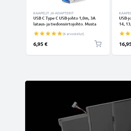
KAAPELIT JA ADAPTERIT
KAAPEL
USB C Type C USB-johto 1,0m, 3A
USB-j
lataus- ja tiedonsiirtojohto. Musta
14, 13,
USB C Type C - USB C Type C PVC
Lightn
(6 arvostelut)
USB-kaapeli
Valkoi
6,95 €
16,9