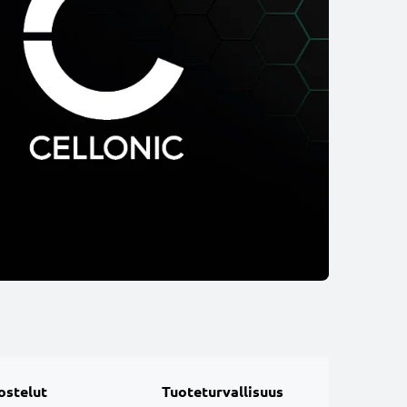
ostelut
Tuoteturvallisuus