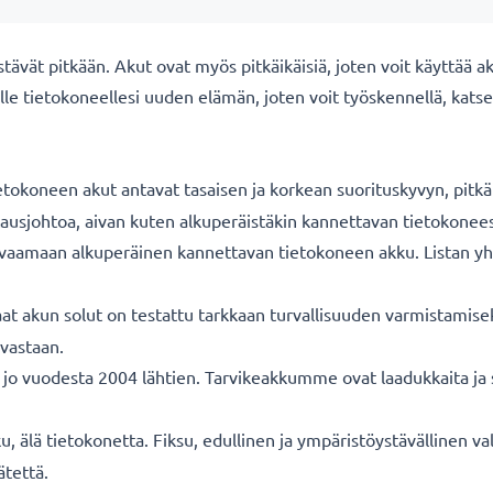
ät pitkään. Akut ovat myös pitkäikäisiä, joten voit käyttää akku
e tietokoneellesi uuden elämän, joten voit työskennellä, katsel
okoneen akut antavat tasaisen ja korkean suorituskyvyn, pitkän
tausjohtoa, aivan kuten alkuperäistäkin kannettavan tietokonee
vaamaan alkuperäinen kannettavan tietokoneen akku. Listan yht
at akun solut on testattu tarkkaan turvallisuuden varmistamiseks
 vastaan.
 vuodesta 2004 lähtien. Tarvikeakkumme ovat laadukkaita ja ser
u, älä tietokonetta. Fiksu, edullinen ja ympäristöystävällinen 
ätettä.