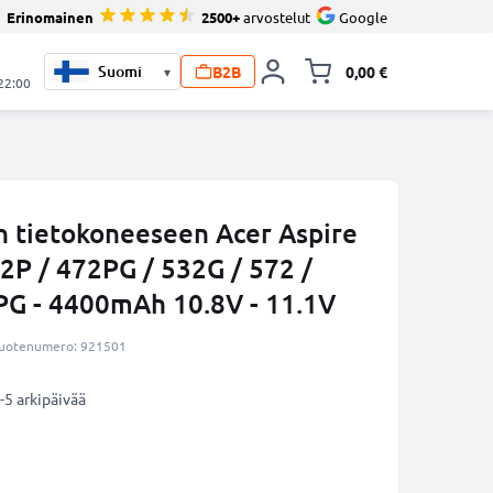
Erinomainen
2500+
arvostelut
Google
B2B
0,00 €
▾
Vaihda miniva
 22:00
 tietokoneeseen Acer Aspire
2P / 472PG / 532G / 572 /
PG - 4400mAh 10.8V - 11.1V
uotenumero: 921501
-5 arkipäivää