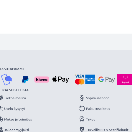
AKSUTAPAMME
ETOA SUBTELISTA
Tietoa meistä
Sopimusehdot
Usein kysytyt
Palautusoikeus
Maksu ja toimitus
Takuu
Jälleenmyyjäksi
Turvallisuus & Sertifioinnit