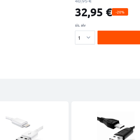
40,95 €
32,95 €
-20%
sis. alv
Määrä