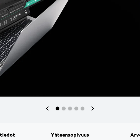
 tiedot
Yhteensopivuus
Arv