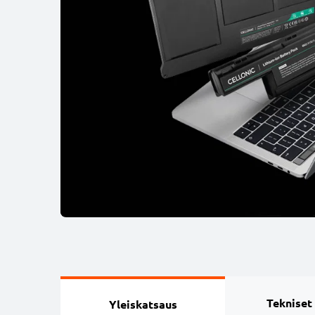
Tekniset
Yleiskatsaus