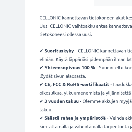
CELLONIC kannettavan tietokoneen akut kestäv
Uusi CELLONIC vaihtoakku antaa kannettavall
tietokoneesi ollessa uusi.
✔
Suorituskyky
- CELLONIC kannettavan tiet
eliniän. Käytä läppäriäsi pidempään ilman la
✔
Yhteensopivuus 100 %
- Suunniteltu kor
löydät sivun alaosasta.
✔
CE, FCC & RoHS -sertifikaatit
- Laadukka
oikosulkua, ylikuumenemista ja ylijännitettä
✔
3 vuoden takuu
- Olemme akkujen myyjä jo
takuu.
✔
Säästä rahaa ja ympäristöä
- Vaihda akk
kierrättämällä ja vähentämällä tarpeetonta j