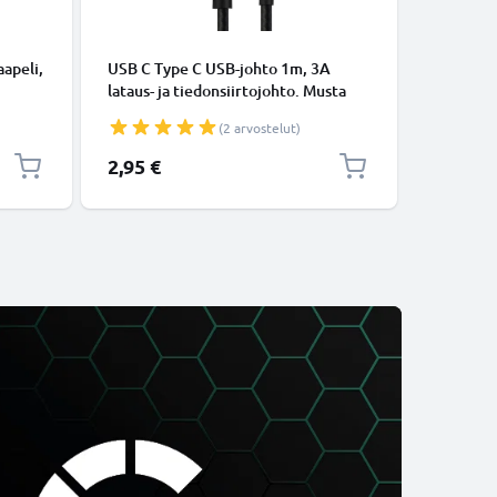
KAAPELIT
apeli,
USB C Type C USB-johto 1m, 3A
Micro-USB
lataus- ja tiedonsiirtojohto. Musta
tiedonsi
USB C Type C - USB C Type C Nylon
Valkoine
(2 arvostelut)
USB-kaapeli
2,95 €
5,95 €