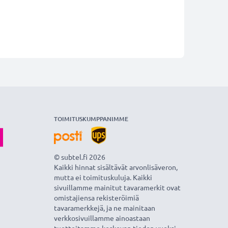
TOIMITUSKUMPPANIMME
© subtel.fi 2026
Kaikki hinnat sisältävät arvonlisäveron,
mutta ei toimituskuluja. Kaikki
sivuillamme mainitut tavaramerkit ovat
omistajiensa rekisteröimiä
tavaramerkkejä, ja ne mainitaan
verkkosivuillamme ainoastaan
tuotteitamme koskevan tiedon vuoksi.