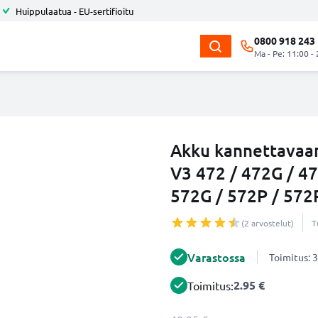
Huippulaatua - EU-sertifioitu
0800 918 243
Ma - Pe: 11:00 -
Akku kannettavaan
V3 472 / 472G / 47
572G / 572P / 572
(2 arvostelut)
T
Varastossa
Toimitus: 3
2.95 €
Toimitus: