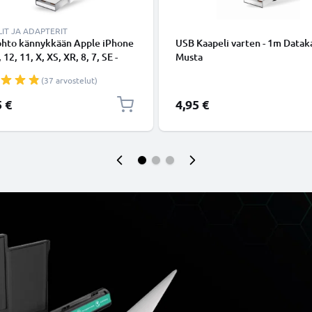
IT JA ADAPTERIT
ohto kännykkään Apple iPhone
USB Kaapeli varten - 1m Dataka
 12, 11, X, XS, XR, 8, 7, SE -
Musta
ing 8 Pin, , 1m latausjohto.
(37 arvostelut)
nen datakaapeli
5 €
4,95 €