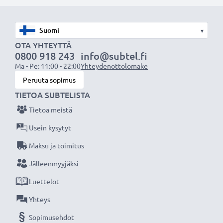
Valitse CELLONIC, etkä tingi laadusta. Tilaa nyt!
▾
OTA YHTEYTTÄ
0800 918 243
info@subtel.fi
Ma - Pe: 11:00 - 22:00
Yhteydenottolomake
Peruuta sopimus
TIETOA SUBTELISTA
Tietoa meistä
Usein kysytyt
Maksu ja toimitus
Jälleenmyyjäksi
Luettelot
Yhteys
Sopimusehdot