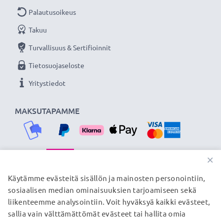
Palautusoikeus
Takuu
Turvallisuus & Sertifioinnit
Tietosuojaseloste
Yritystiedot
MAKSUTAPAMME
×
TOIMITUSKUMPPANIMME
Käytämme evästeitä sisällön ja mainosten personointiin,
sosiaalisen median ominaisuuksien tarjoamiseen sekä
liikenteemme analysointiin. Voit hyväksyä kaikki evästeet,
sallia vain välttämättömät evästeet tai hallita omia
© subtel.fi 2026