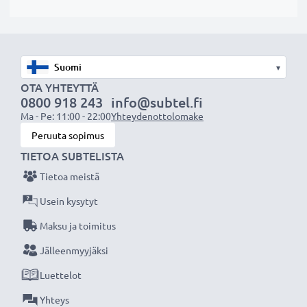
vaihtoakuksi alkuperäisen akun sijaan tai myös vara-
akuksi.
Valitse CELLONIC, etkä tingi laadusta. Tilaa nyt!
▾
OTA YHTEYTTÄ
0800 918 243
info@subtel.fi
Ma - Pe: 11:00 - 22:00
Yhteydenottolomake
Peruuta sopimus
TIETOA SUBTELISTA
Tietoa meistä
Usein kysytyt
Maksu ja toimitus
Jälleenmyyjäksi
Luettelot
Yhteys