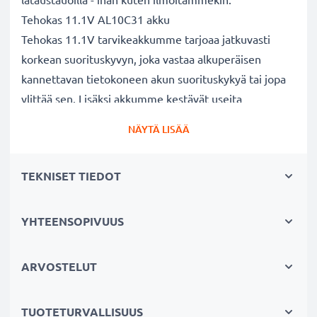
Tehokas 11.1V AL10C31 akku
Tehokas 11.1V tarvikeakkumme tarjoaa jatkuvasti
korkean suorituskyvyn, joka vastaa alkuperäisen
kannettavan tietokoneen akun suorituskykyä tai jopa
ylittää sen. Lisäksi akkumme kestävät useita
lataussyklejä.
NÄYTÄ LISÄÄ
Erinomaiset laatu- ja turvallisuusstandardit
Olemme akkuasiantuntijoita jo vuodesta 2004 lähtien.
TEKNISET TIEDOT
Kaikki akkumme testataan tarkasti, jotta ne täyttävät
kokonaan korkeimmat EU-standardit ja enemmänkin -
siksi akuillamme on 3 vuoden takuu.
YHTEENSOPIVUUS
Kestävä valinta
Jos läppärisi akku on heikko, vaihda akku, älä laitettasi.
ARVOSTELUT
Fiksumpi, edullisempi ja ympäristöystävällisempi
valinta. Näin säästät rahaa ja pienennät
TUOTETURVALLISUUS
ympäristöjalanjälkeäsi. Akkumme sopii erinomaisesti