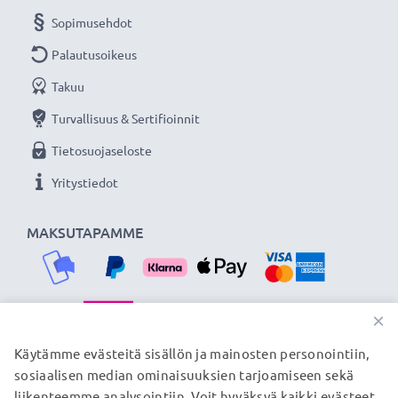
Sopimusehdot
Palautusoikeus
Takuu
Turvallisuus & Sertifioinnit
Tietosuojaseloste
Yritystiedot
MAKSUTAPAMME
×
TOIMITUSKUMPPANIMME
Käytämme evästeitä sisällön ja mainosten personointiin,
sosiaalisen median ominaisuuksien tarjoamiseen sekä
liikenteemme analysointiin. Voit hyväksyä kaikki evästeet,