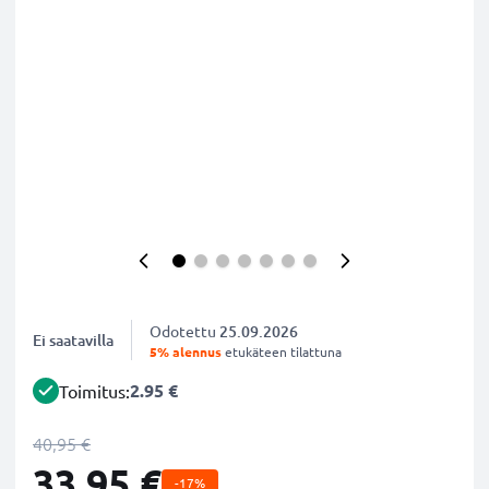
Odotettu
25.09.2026
Ei saatavilla
5% alennus
etukäteen tilattuna
2.95 €
Toimitus:
40,95 €
33,95 €
-17%