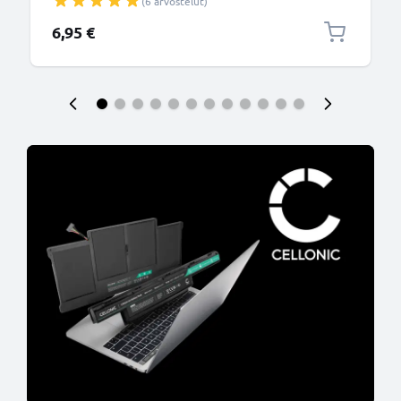
(6 arvostelut)
6,95 €