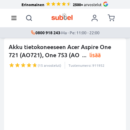
Erinomainen
2500+
arvostelut
0800 918 243
·
Ma - Pe: 11:00 - 22:00
Akku tietokoneeseen Acer Aspire One
721 (AO721), One 753 (AO
...
lisää
(15 arvostelut)
Tuotenumero: 911952