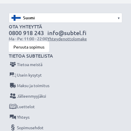
akuksi.
Valitse CELLONIC®, etkä tingi laadusta. Tilaa nyt!
▾
OTA YHTEYTTÄ
0800 918 243
info@subtel.fi
Ma - Pe: 11:00 - 22:00
Yhteydenottolomake
Peruuta sopimus
TIETOA SUBTELISTA
Tietoa meistä
Usein kysytyt
Maksu ja toimitus
Jälleenmyyjäksi
Luettelot
Yhteys
Sopimusehdot