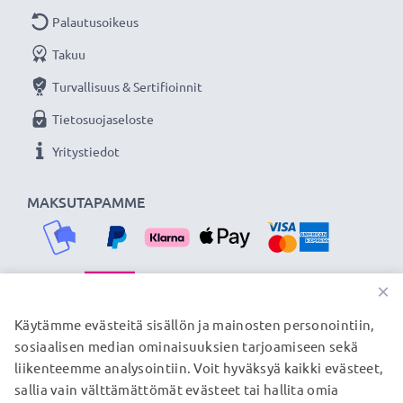
Palautusoikeus
Takuu
Turvallisuus & Sertifioinnit
Tietosuojaseloste
Yritystiedot
MAKSUTAPAMME
×
TOIMITUSKUMPPANIMME
Käytämme evästeitä sisällön ja mainosten personointiin,
sosiaalisen median ominaisuuksien tarjoamiseen sekä
liikenteemme analysointiin. Voit hyväksyä kaikki evästeet,
sallia vain välttämättömät evästeet tai hallita omia
© subtel.fi 2026