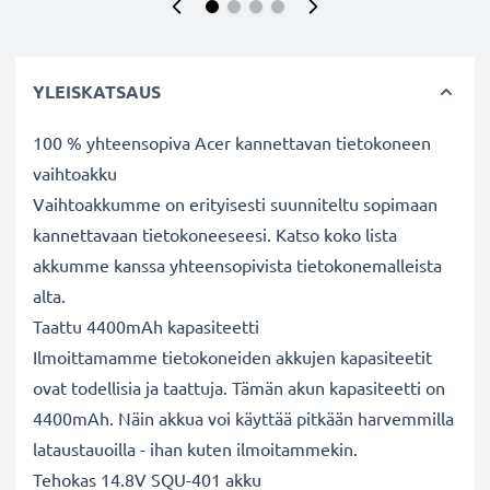
YLEISKATSAUS
100 % yhteensopiva Acer kannettavan tietokoneen
vaihtoakku
Vaihtoakkumme on erityisesti suunniteltu sopimaan
kannettavaan tietokoneeseesi. Katso koko lista
akkumme kanssa yhteensopivista tietokonemalleista
alta.
Taattu 4400mAh kapasiteetti
Ilmoittamamme tietokoneiden akkujen kapasiteetit
ovat todellisia ja taattuja. Tämän akun kapasiteetti on
4400mAh. Näin akkua voi käyttää pitkään harvemmilla
lataustauoilla - ihan kuten ilmoitammekin.
Tehokas 14.8V SQU-401 akku