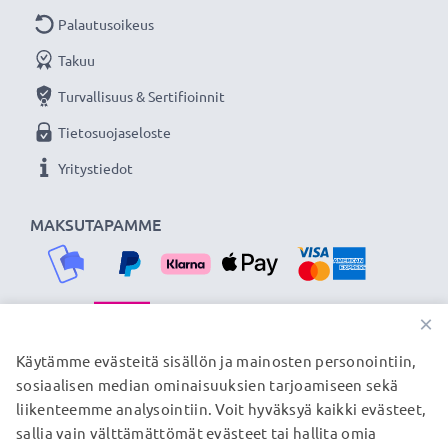
Palautusoikeus
Takuu
Turvallisuus & Sertifioinnit
Tietosuojaseloste
Yritystiedot
MAKSUTAPAMME
×
TOIMITUSKUMPPANIMME
Käytämme evästeitä sisällön ja mainosten personointiin,
sosiaalisen median ominaisuuksien tarjoamiseen sekä
liikenteemme analysointiin. Voit hyväksyä kaikki evästeet,
sallia vain välttämättömät evästeet tai hallita omia
© subtel.fi 2026