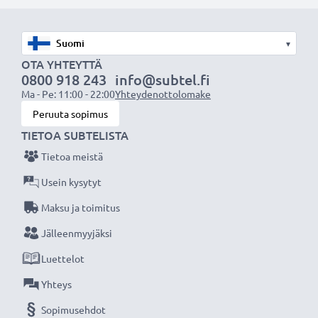
akuksi.
Valitse CELLONIC, etkä tingi laadusta. Tilaa nyt!
▾
OTA YHTEYTTÄ
0800 918 243
info@subtel.fi
Ma - Pe: 11:00 - 22:00
Yhteydenottolomake
Peruuta sopimus
TIETOA SUBTELISTA
Tietoa meistä
Usein kysytyt
Maksu ja toimitus
Jälleenmyyjäksi
Luettelot
Yhteys
Sopimusehdot