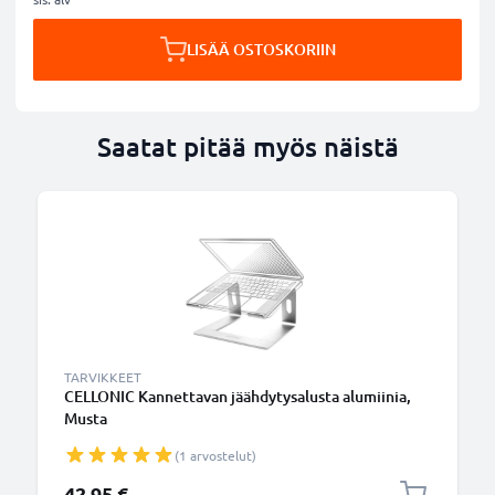
LISÄÄ OSTOSKORIIN
Saatat pitää myös näistä
TARVIKKEET
CELLONIC Kannettavan jäähdytysalusta alumiinia,
Musta
(1 arvostelut)
42,95 €