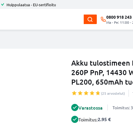
Huippulaatua - EU-sertifioitu
0800 918 243
Ma - Pe: 11:00 -
Akku tulostimeen
260P PnP, 14430 
PL200, 650mAh tu
(25 arvostelut)
Varastossa
Toimitus: 3
2.95 €
Toimitus: