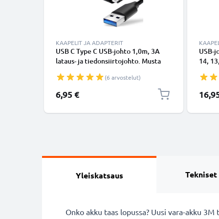
KAAPELIT JA ADAPTERIT
KAAPEL
USB C Type C USB-johto 1,0m, 3A
USB-j
lataus- ja tiedonsiirtojohto. Musta
14, 13,
USB C Type C - USB C Type C PVC
Lightn
(6 arvostelut)
USB-kaapeli
Valkoi
6,95 €
16,9
Tekniset
Yleiskatsaus
Onko akku taas lopussa? Uusi vara-akku 3M 