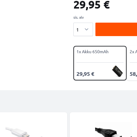
29,95 €
sis. alv
Määrä
1x Akku 650mAh
2x 
29,95 €
58