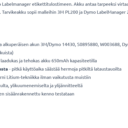
belmanager etikettitulostimeen. Akku antaa tarpeeksi virtaa k
llä. Tarvikeakku sopii malleihin 3M PL200 ja Dymo LabelManager 
a alkuperäisen akun 3M/Dymo 14430, S0895880, W003688, Dymo
kuista)
 laadukas ja tehokas akku 650mAh kapasiteetilla
esta
- pitkä käyttöaika säästää hermoja pitkiltä lataustauoilta
ni Litium-tekniikka ilman vaikutusta muistiin
ulta, ylikuumenemiselta ja ylijännitteeltä
nen sisäänrakennettu kenno testataan