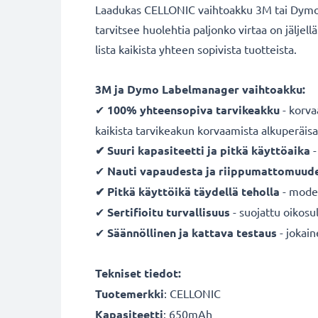
Laadukas CELLONIC vaihtoakku 3M tai Dymo La
tarvitsee huolehtia paljonko virtaa on jälje
lista kaikista yhteen sopivista tuotteista.
3M ja Dymo Labelmanager vaihtoakku:
✔
100% yhteensopiva tarvikeakku
- korva
kaikista tarvikeakun korvaamista alkuperäisa
✔ Suuri kapasiteetti ja pitkä käyttöaika
-
✔
Nauti vapaudesta ja riippumattomuud
✔ Pitkä käyttöikä täydellä teholla
- moder
✔
Sertifioitu turvallisuus
- suojattu oikosul
✔
Säännöllinen ja kattava testaus
- jokai
Tekniset tiedot:
Tuotemerkki
: CELLONIC
Kapasiteetti
: 650mAh