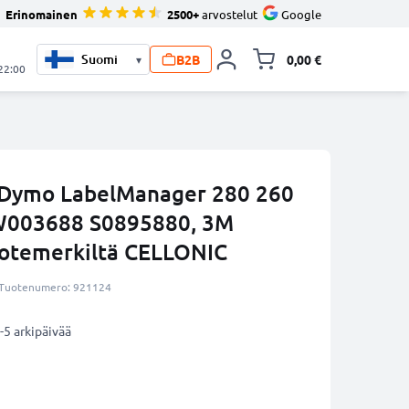
Erinomainen
2500+
arvostelut
Google
B2B
0,00 €
▾
Vaihda miniva
 22:00
 Dymo LabelManager 280 260
W003688 S0895880, 3M
otemerkiltä CELLONIC
Tuotenumero: 921124
-5 arkipäivää