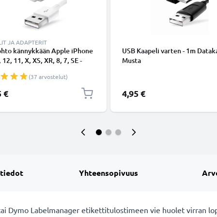
IT JA ADAPTERIT
ohto kännykkään Apple iPhone
USB Kaapeli varten - 1m Dataka
 12, 11, X, XS, XR, 8, 7, SE -
Musta
ing 8 Pin, , 1m latausjohto.
(37 arvostelut)
nen datakaapeli
5 €
4,95 €
 tiedot
Yhteensopivuus
Arv
tai Dymo Labelmanager etikettitulostimeen vie huolet virran l