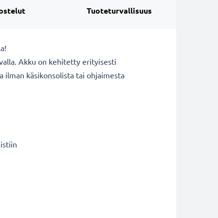
ostelut
Tuoteturvallisuus
a!
alla. Akku on kehitetty erityisesti
ta ilman käsikonsolista tai ohjaimesta
stiin