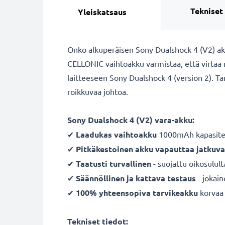
Tekniset
Yleiskatsaus
Onko alkuperäisen Sony Dualshock 4 (V2) akku
CELLONIC vaihtoakku varmistaa, että virtaa ri
laitteeseen Sony Dualshock 4 (version 2). Tar
roikkuvaa johtoa.
Sony Dualshock 4 (V2) vara-akku:
✔
Laadukas vaihtoakku
1000mAh kapasitee
✔
Pitkäkestoinen akku vapauttaa jatkuva
✔
Taatusti turvallinen
- suojattu oikosulult
✔
Säännöllinen ja kattava testaus
- jokai
✔
100% yhteensopiva
tarvikeakku
korvaa 
Tekniset tiedot: