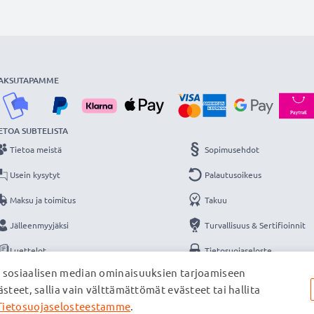
AKSUTAPAMME
ETOA SUBTELISTA
Tietoa meistä
Sopimusehdot
Usein kysytyt
Palautusoikeus
Maksu ja toimitus
Takuu
Jälleenmyyjäksi
Turvallisuus & Sertifioinnit
Luettelot
Tietosuojaseloste
, sosiaalisen median ominaisuuksien tarjoamiseen
Yhteys
Yritystiedot
steet, sallia vain välttämättömät evästeet tai hallita
Tietosuojaselosteestamme
.