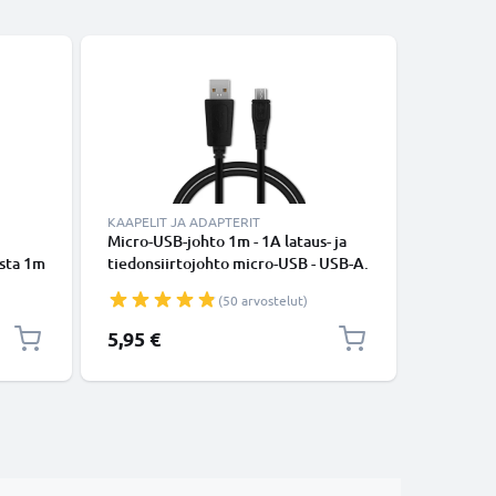
Bestseller
KAAPELIT JA ADAPTERIT
KAAPELIT
Micro-USB-johto 1m - 1A lataus- ja
USB-joht
usta 1m
tiedonsiirtojohto micro-USB - USB-A.
latausjo
apeli
Musta PVC USB-kaapeli
(50 arvostelut)
5,95 €
4,50 €