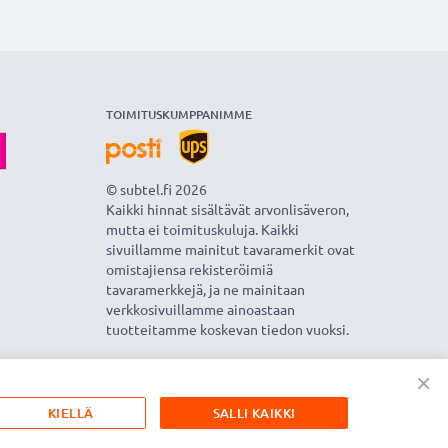
TOIMITUSKUMPPANIMME
© subtel.fi 2026
Kaikki hinnat sisältävät arvonlisäveron,
mutta ei toimituskuluja. Kaikki
sivuillamme mainitut tavaramerkit ovat
omistajiensa rekisteröimiä
tavaramerkkejä, ja ne mainitaan
verkkosivuillamme ainoastaan
tuotteitamme koskevan tiedon vuoksi.
×
KIELLÄ
SALLI KAIKKI