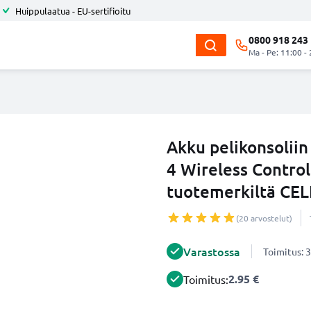
Huippulaatua - EU-sertifioitu
0800 918 243
Ma - Pe: 11:00 -
Akku pelikonsoliin
4 Wireless Contro
tuotemerkiltä CE
(20 arvostelut)
Varastossa
Toimitus: 3
2.95 €
Toimitus: