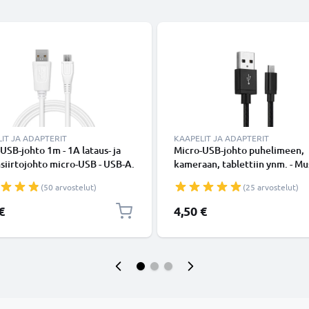
IT JA ADAPTERIT
KAAPELIT JA ADAPTERIT
USB-johto 1m - 1A lataus- ja
Micro-USB-johto puhelimeen,
siirtojohto micro-USB - USB-A.
kameraan, tablettiin ynm. - M
inen PVC USB-kaapeli
data- ja latausjohto 2A, USB-ka
(50 arvostelut)
(25 arvostelut)
€
4,50 €