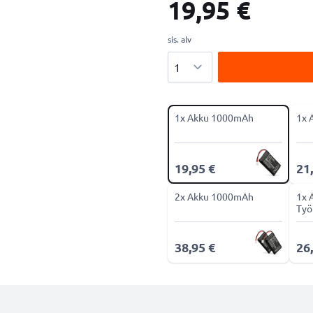
19,95 €
sis. alv
Määrä
1x Akku 1000mAh
1x 
19,95 €
21
2x Akku 1000mAh
1x 
Työ
38,95 €
26