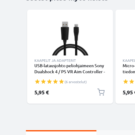
KAAPELIT JA ADAPTERIT
KAAPEL
USB-latausjohto peliohjaimeen Sony
Micro-
Dualshock 4 / PS VR Aim Controller -
tiedon
1A, 1m USB-kaapeli. Musta PVC
Valko
(6 arvostelut)
5,95 €
5,95 