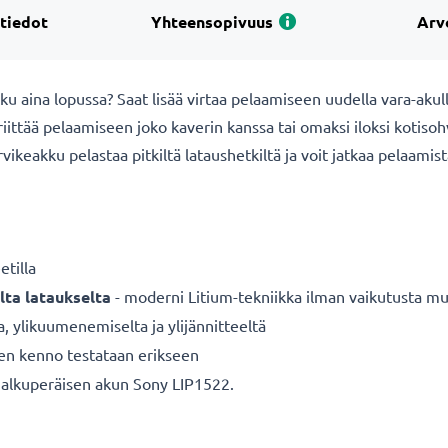
 tiedot
Yhteensopivuus
Arv
 aina lopussa? Saat lisää virtaa pelaamiseen uudella vara-akull
ittää pelaamiseen joko kaverin kanssa tai omaksi iloksi kotisohv
vikeakku pelastaa pitkiltä lataushetkiltä ja voit jatkaa pelaamis
tilla
lta lataukselta
- moderni Litium-tekniikka ilman vaikutusta mui
a, ylikuumenemiselta ja ylijännitteeltä
nen kenno testataan erikseen
alkuperäisen akun Sony LIP1522.