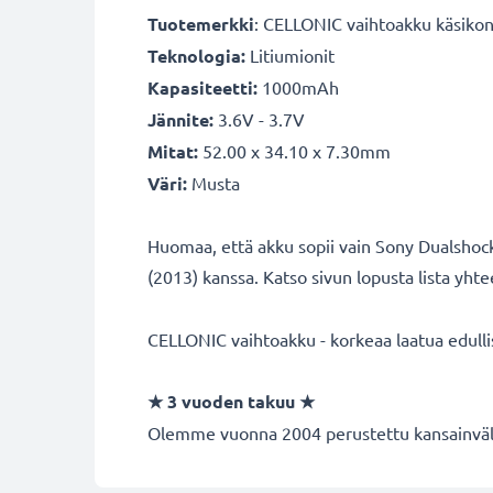
Tuotemerkki
: CELLONIC vaihtoakku käsikon
Teknologia:
Litiumionit
Kapasiteetti:
1000mAh
Jännite:
3.6V - 3.7V
Mitat:
52.00 x 34.10 x 7.30mm
Väri:
Musta
Huomaa, että akku sopii vain Sony Dualshock 
(2013) kanssa. Katso sivun lopusta lista yhtee
CELLONIC vaihtoakku - korkeaa laatua edulli
★
3 vuoden takuu
★
Olemme vuonna 2004 perustettu kansainvälin