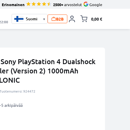
Erinomainen
2500+
arvostelut
Google
B2B
0,00 €
▾
Vaihda miniva
 22:00
 Sony PlayStation 4 Dualshock
ller (Version 2) 1000mAh
LLONIC
Tuotenumero: 924472
-5 arkipäivää