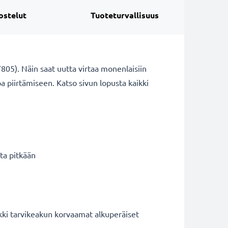
ostelut
Tuoteturvallisuus
805). Näin saat uutta virtaa monenlaisiin
apa piirtämiseen. Katso sivun lopusta kaikki
ta pitkään
kki tarvikeakun korvaamat alkuperäiset