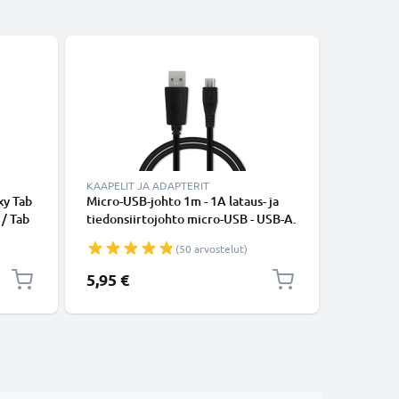
KAAPELIT JA ADAPTERIT
KAAPELIT
xy Tab
Micro-USB-johto 1m - 1A lataus- ja
USB-joht
 / Tab
tiedonsiirtojohto micro-USB - USB-A.
Tab 3 8 / 
 9.6 /
Musta PVC USB-kaapeli
Tab 4 10 
(50 arvostelut)
xy Note
9.6 / Tab
aturi,
Note 8 -
5,95 €
5,95 €
Musta PV