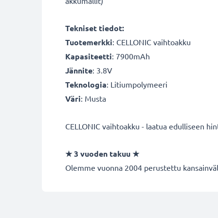
akkumallit)
Tekniset tiedot:
Tuotemerkki
: CELLONIC vaihtoakku
Kapasiteetti
: 7900mAh
Jännite
: 3.8V
Teknologia
: Litiumpolymeeri
Väri
: Musta
CELLONIC vaihtoakku - laatua edulliseen hin
★
3 vuoden takuu
★
Olemme vuonna 2004 perustettu kansainvälin