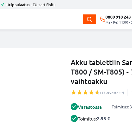
Huippulaatua - EU-sertifioitu
0800 918 243
Ma - Pe: 11:00 -
Akku tablettiin Sa
T800 / SM-T805) 
vaihtoakku
(17 arvostelut)
Varastossa
Toimitus: 3
2.95 €
Toimitus: