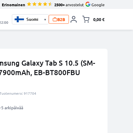
Erinomainen
2500+
arvostelut
Google
B2B
0,00 €
▾
Vaihda miniva
 22:00
msung Galaxy Tab S 10.5 (SM-
- 7900mAh, EB-BT800FBU
Tuotenumero: 917704
-5 arkipäivää