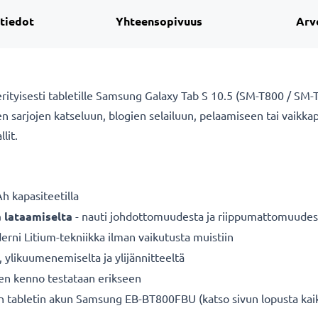
 tiedot
Yhteensopivuus
Arv
ityisesti tabletille Samsung Galaxy Tab S 10.5 (SM-T800 / SM-T
kuten sarjojen katseluun, blogien selailuun, pelaamiseen tai vaikk
llit.
 kapasiteetilla
a lataamiselta
- nauti johdottomuudesta ja riippumattomuudes
rni Litium-tekniikka ilman vaikutusta muistiin
a, ylikuumenemiselta ja ylijännitteeltä
nen kenno testataan erikseen
n tabletin akun Samsung EB-BT800FBU (katso sivun lopusta kai