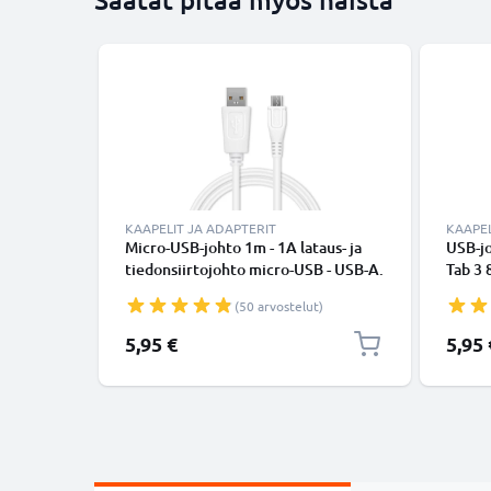
KAAPELIT JA ADAPTERIT
KAAPEL
Micro-USB-johto 1m - 1A lataus- ja
USB-jo
tiedonsiirtojohto micro-USB - USB-A.
Tab 3 8
Valkoinen PVC USB-kaapeli
/ A 10 
(50 arvostelut)
Galaxy
lataus
5,95 €
5,95 
kaapel