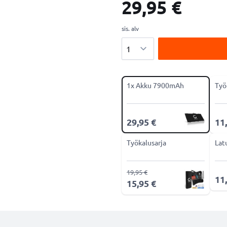
29,95 €
sis. alv
Määrä
1x Akku 7900mAh
Työ
29,95 €
11
Työkalusarja
Lat
19,95 €
11
15,95 €