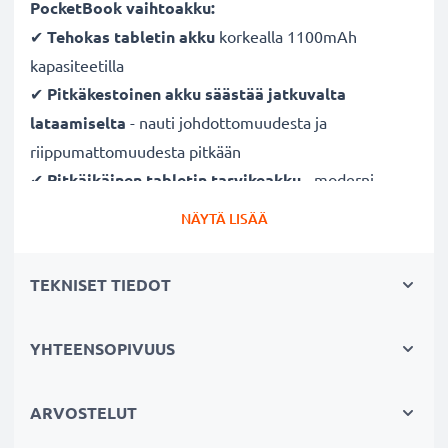
PocketBook vaihtoakku:
✔
Tehokas tabletin akku
korkealla 1100mAh
kapasiteetilla
✔
Pitkäkestoinen akku säästää jatkuvalta
lataamiselta
- nauti johdottomuudesta ja
riippumattomuudesta pitkään
✔
Pitkäikäinen tabletin tarvikeakku
- moderni
Litium-tekniikka ilman vaikutusta muistiin
NÄYTÄ LISÄÄ
✔
Turvallisuus taattu
- suojattu oikosululta,
ylikuumenemiselta ja ylijännitteeltä
TEKNISET TIEDOT
✔
Säännöllinen ja kattava testaus
- jokainen kenno
testataan erikseen
YHTEENSOPIVUUS
✔
100% yhteensopiva
- korvaa alkuperäisen tabletin
akun PocketBook 1ICP4/40/60 1S1P (katso sivun
lopusta kaikki tarvikeakun korvaamat alkuperäiset
ARVOSTELUT
akkumallit)