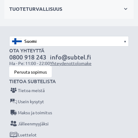
TUOTETURVALLISUUS
Tekniset tiedot:
Tuotemerkki
: subtel vaihtoakku
Kapasiteetti
: 1100mAh
Jännite
: 3.7V
▾
Teknologia
: Litiumionit
OTA YHTEYTTÄ
0800 918 243
info@subtel.fi
Mitat
: 65.80 x 53.70 x 4.80mm
Ma - Pe: 11:00 - 22:00
Yhteydenottolomake
Väri
: Musta valkoinen
Peruuta sopimus
TIETOA SUBTELISTA
subtel vaihtoakku - laatua edulliseen hintaan.
Tietoa meistä
★
3 vuoden takuu
Usein kysytyt
★
Olemme vuonna 2004 perustettu kansainvälinen
Maksu ja toimitus
verkkokauppa, joka tarjoaa laadukkaita tuotteita, ja
Jälleenmyyjäksi
siksi tarjoamme 36 kuukauden takuun!
Luettelot