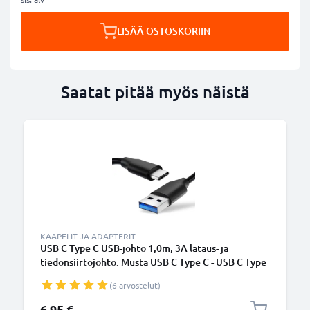
LISÄÄ OSTOSKORIIN
Saatat pitää myös näistä
KAAPELIT JA ADAPTERIT
USB C Type C USB-johto 1,0m, 3A lataus- ja
tiedonsiirtojohto. Musta USB C Type C - USB C Type
C PVC USB-kaapeli
(6 arvostelut)
6,95 €