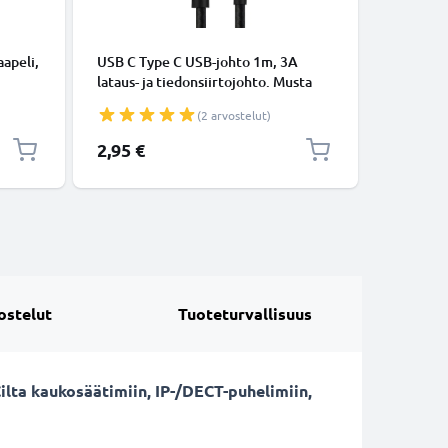
KAAPELIT
apeli,
USB C Type C USB-johto 1m, 3A
Micro-USB
lataus- ja tiedonsiirtojohto. Musta
tiedonsi
USB C Type C - USB C Type C Nylon
Valkoine
(2 arvostelut)
USB-kaapeli
2,95 €
5,95 €
ostelut
Tuoteturvallisuus
ilta kaukosäätimiin, IP-/DECT-puhelimiin,