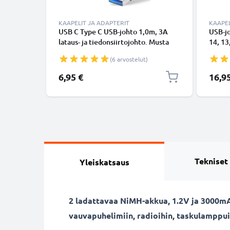
KAAPELIT JA ADAPTERIT
KAAPEL
USB C Type C USB-johto 1,0m, 3A
USB-j
lataus- ja tiedonsiirtojohto. Musta
14, 13,
USB C Type C - USB C Type C PVC
Lightn
(6 arvostelut)
USB-kaapeli
Valkoi
6,95 €
16,9
Tekniset
Yleiskatsaus
2 ladattavaa NiMH-akkua, 1.2V ja 3000mAh
vauvapuhelimiin, radioihin, taskulamppui