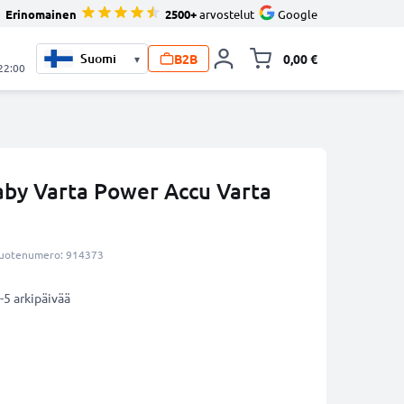
Erinomainen
2500+
arvostelut
Google
B2B
0,00 €
▾
Vaihda miniva
 22:00
Baby Varta Power Accu Varta
uotenumero: 914373
-5 arkipäivää