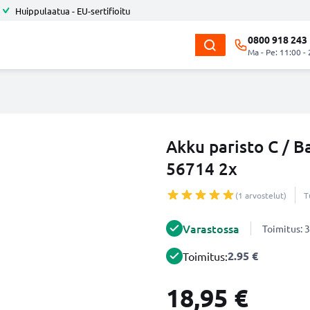
Huippulaatua - EU-sertifioitu
0800 918 243
Ma - Pe: 11:00 -
Akku paristo C / 
56714 2x
(1 arvostelut)
T
Varastossa
Toimitus: 3
2.95 €
Toimitus:
18,95 €