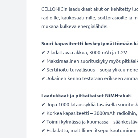
CELLONICin laadukkaat akut on kehitetty luotet
radioille, kaukosäätimille, soittorasioille ja
mukana kulkeva energialähde!
Suuri kapasiteetti keskeytymättömään k
✔ 2 ladattavaa akkua, 3000mAh ja 1.2V
✔ Maksimaalinen suorituskyky myös pitkäai
✔ Sertifioitu turvallisuus – suoja ylikuumenem
✔ Jokainen kenno testataan erikseen ammat
Laadukkaat ja pitkäikäiset NiMH-akut:
✔ Jopa 1000 lataussykliä tasaisella suoritusk
✔ Korkea kapasiteetti – 3000mAh radioihin, l
✔ Toimii kylmässä ja kuumassa – säänkestäv
✔ Esiladattu, maltillinen itsepurkautuminen 