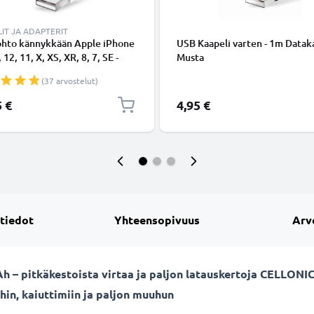
IT JA ADAPTERIT
ohto kännykkään Apple iPhone
USB Kaapeli varten - 1m Dataka
 12, 11, X, XS, XR, 8, 7, SE -
Musta
ing 8 Pin, , 1m latausjohto.
(37 arvostelut)
nen datakaapeli
5 €
4,95 €
 tiedot
Yhteensopivuus
Arv
 – pitkäkestoista virtaa ja paljon latauskertoja CELLONIC
hin, kaiuttimiin ja paljon muuhun