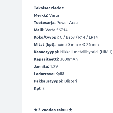
Tekniset tiedot:
Merkki:
Varta
Tuotesarja:
Power Accu
Malli:
Varta
56714
Koko/tyyppi:
C / Baby / R14 / LR14
Mitat (kpl):
noin
50 mm × Ø 26 mm
Kennotyyppi:
Nikkeli-metallihybridi (NiMH)
Kapasiteetti:
3000mAh
Jännite:
1.2V
Ladattava:
Kyllä
Pakkaustyyppi:
Blisteri
Kpl:
2
★ 3 vuoden takuu ★