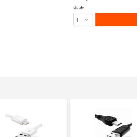
sis. alv
Määrä