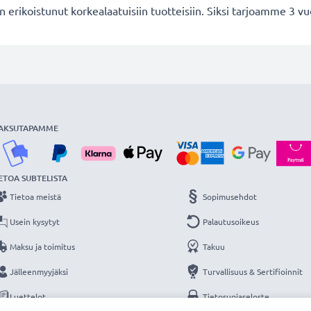
 erikoistunut korkealaatuisiin tuotteisiin. Siksi tarjoamme 3 v
AKSUTAPAMME
ETOA SUBTELISTA
Tietoa meistä
Sopimusehdot
Usein kysytyt
Palautusoikeus
Maksu ja toimitus
Takuu
Jälleenmyyjäksi
Turvallisuus & Sertifioinnit
Luettelot
Tietosuojaseloste