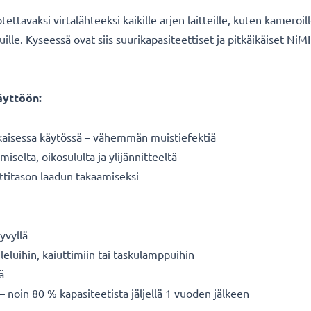
tavaksi virtalähteeksi kaikille arjen laitteille, kuten kameroille
 muille. Kyseessä ovat siis suurikapasiteettiset ja pitkäikäiset Ni
äyttöön:
kaisessa käytössä – vähemmän muistiefektiä
iselta, oikosululta ja ylijännitteeltä
titason laadun takaamiseksi
yvyllä
eluihin, kaiuttimiin tai taskulamppuihin
ä
– noin 80 % kapasiteetista jäljellä 1 vuoden jälkeen