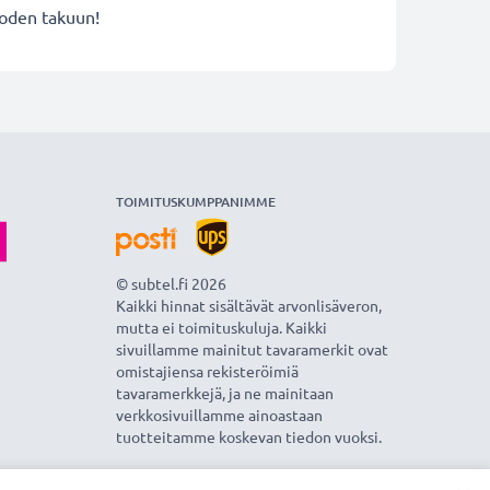
uoden takuun!
TOIMITUSKUMPPANIMME
© subtel.fi 2026
Kaikki hinnat sisältävät arvonlisäveron,
mutta ei toimituskuluja. Kaikki
sivuillamme mainitut tavaramerkit ovat
omistajiensa rekisteröimiä
tavaramerkkejä, ja ne mainitaan
verkkosivuillamme ainoastaan
tuotteitamme koskevan tiedon vuoksi.