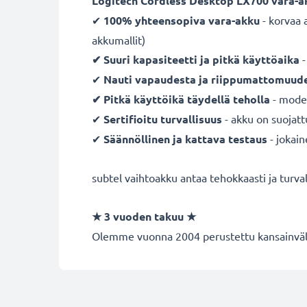
Logitech Cordless Desktop LX700 vara-a
✔
100% yhteensopiva vara-akku
- korvaa 
akkumallit)
✔ Suuri kapasiteetti ja pitkä käyttöaika
-
✔
Nauti vapaudesta ja riippumattomuud
✔ Pitkä käyttöikä täydellä teholla
- moder
✔
Sertifioitu turvallisuus
- akku on suojatt
✔
Säännöllinen ja kattava testaus
- jokai
subtel vaihtoakku antaa tehokkaasti ja turvall
★
3 vuoden takuu
★
Olemme vuonna 2004 perustettu kansainvälin