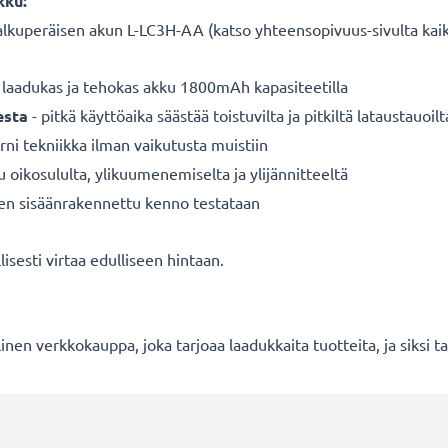
kku:
alkuperäisen akun L-LC3H-AA (katso yhteensopivuus-sivulta kai
 laadukas ja tehokas akku 1800mAh kapasiteetilla
esta
- pitkä käyttöaika säästää toistuvilta ja pitkiltä lataustauoilt
ni tekniikka ilman vaikutusta muistiin
u oikosululta, ylikuumenemiselta ja ylijännitteeltä
nen sisäänrakennettu kenno testataan
isesti virtaa edulliseen hintaan.
en verkkokauppa, joka tarjoaa laadukkaita tuotteita, ja siksi