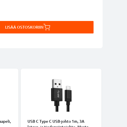
LISÄÄ OSTOSKORIIN
KAAPELIT
apeli,
USB C Type C USB-johto 1m, 3A
Micro-USB
lataus- ja tiedonsiirtojohto. Musta
tiedonsi