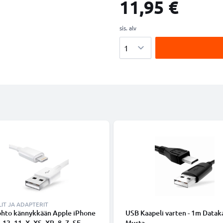
11,95 €
sis. alv
Määrä
IT JA ADAPTERIT
ohto kännykkään Apple iPhone
USB Kaapeli varten - 1m Dataka
 12, 11, X, XS, XR, 8, 7, SE -
Musta