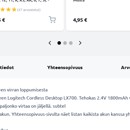
ing 8 Pin, , 1m latausjohto.
(37 arvostelut)
nen datakaapeli
5 €
4,95 €
 tiedot
Yhteensopivuus
Arv
een virran loppumisesta
een Logitech Cordless Desktop LX700. Tehokas 2.4V 1800mAh vai
aljonko virtaa on jäljellä. subtel
kun. Yhteensopivuus-sivulta näet listan kaikista akun kanssa y