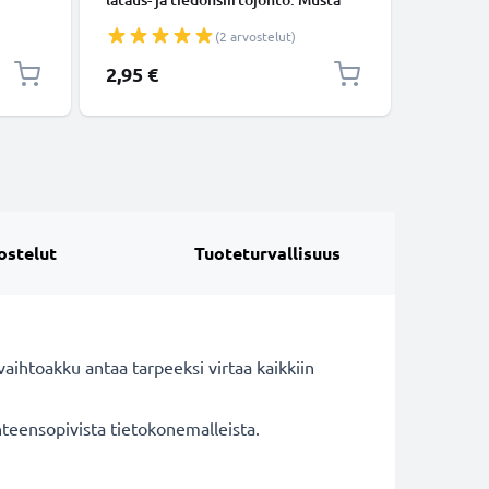
USB C Type C - USB C Type C Nylon
Valkoine
(2 arvostelut)
USB-kaapeli
2,95 €
5,95 €
ostelut
Tuoteturvallisuus
htoakku antaa tarpeeksi virtaa kaikkiin
hteensopivista tietokonemalleista.