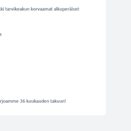
kki tarvikeakun korvaamat alkuperäiset
a
 tarjoamme 36 kuukauden takuun!