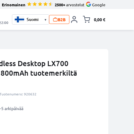
Erinomainen
2500+
arvostelut
Google
B2B
0,00 €
▾
Vaihda miniva
 22:00
dless Desktop LX700
 1800mAh tuotemerkiltä
Tuotenumero: 920632
-5 arkipäivää