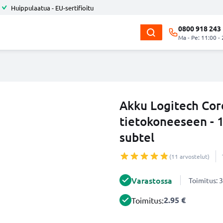
Huippulaatua - EU-sertifioitu
0800 918 243
Ma - Pe: 11:00 -
Akku Logitech Cor
tietokoneeseen -
subtel
(11 arvostelut)
Varastossa
Toimitus: 3
2.95 €
Toimitus: