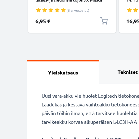
USB C Type C - USB C Type C PVC
Lightn
(6 arvostelut)
USB-kaapeli
Valkoi
6,95 €
16,9
Tekniset
Yleiskatsaus
Uusi vara-akku vie huolet Logitech tietokon
Laadukas ja kestävä vaihtoakku tietokonees
päivän töihin ilman, että tarvitsee huolehtia p
tarvikeakku korvaa alkuperäisen L-LC3H-AA a