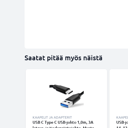
Saatat pitää myös näistä
KAAPELIT JA ADAPTERIT
KAAPEL
USB C Type C USB-johto 1,0m, 3A
USB-j
lataus- ja tiedonsiirtojohto. Musta
14, 13,