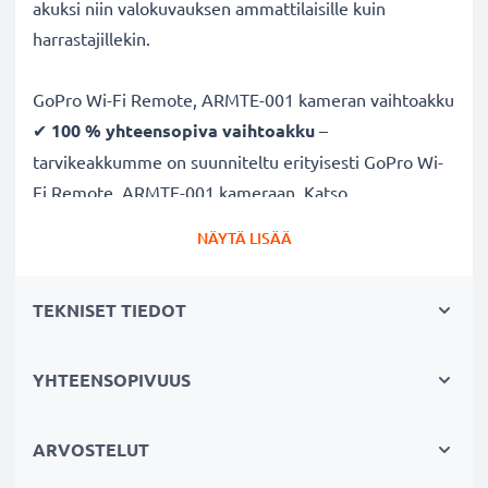
akuksi niin valokuvauksen ammattilaisille kuin
harrastajillekin.
GoPro Wi-Fi Remote, ARMTE-001 kameran vaihtoakku
✔
100 % yhteensopiva vaihtoakku
–
tarvikeakkumme on suunniteltu erityisesti GoPro Wi-
Fi Remote, ARMTE-001 kameraan. Katso
yhteensopivuus-kohdasta koko lista yhteensopivista
NÄYTÄ LISÄÄ
kameramalleista
✔
Taattu 350mAh kapasiteetti
– 350mAh 3.7V
TEKNISET TIEDOT
tehoa pitkäkestoiseen kuvaukseen
✔
Litiumpolymeeri teknologia
– vakaa virransyöttö,
pidempi käyttöikä ja tehokas suorituskyky
YHTEENSOPIVUUS
✔
Laadukas & turvallinen
– tarkkaan testattu
täyttämään korkeimmat turvallisuus- ja
ARVOSTELUT
luotettavuusvaatimukset