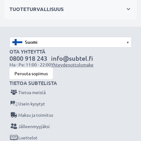
✔
Helppo asentaa & täydellinen istuvuus
– vaivaton
TUOTETURVALLISUUS
asennus ja täydellinen istuvuus, sopii myös
alkuperäiseen laturiisi
Huomio:
Maksimaalisen akun suorituskyvyn,
▾
tehokkuuden ja käyttöiän varmistamiseksi lataa akku
OTA YHTEYTTÄ
täyteen ennen ensimmäistä käyttökertaa.
0800 918 243
info@subtel.fi
Ma - Pe: 11:00 - 22:00
Yhteydenottolomake
Peruuta sopimus
Jokainen CELLONIC tarvikeakkumme testataan
TIETOA SUBTELISTA
tarkasti parhaan suorituskyvyn ja pitkäkestoisen
Tietoa meistä
tehokkuuden varmistamiseksi. Tilaa nyt, 3 vuoden
takuu!
Usein kysytyt
Maksu ja toimitus
Jälleenmyyjäksi
Luettelot