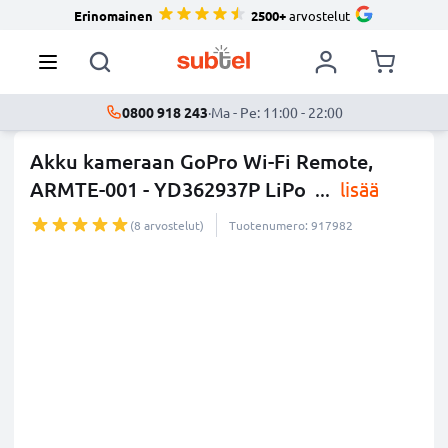
Erinomainen
2500+
arvostelut
0800 918 243
·
Ma - Pe: 11:00 - 22:00
Akku kameraan GoPro Wi-Fi Remote,
ARMTE-001 - YD362937P LiPo
...
lisää
(8 arvostelut)
Tuotenumero: 917982