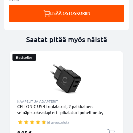
LISÄÄ OSTOSKORIIN
Saatat pitää myös näistä
Bestseller
KAAPELIT JA ADAPTERIT
CELLONIC USB-tuplalaturi, 2 paikkainen
seinäpistokeadapteri - pikalaturi puhelimelle,
tabletille jne. Kahden latausjohdon verkkovirta-
(6 arvostelut)
adapteri
8,95 €