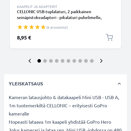
KAAPELIT JA ADAPTERIT
CELLONIC USB-tuplalaturi, 2 paikkainen
seinäpistokeadapteri - pikalaturi puhelimelle,
tabletille jne. Kahden latausjohdon verkkovirta-
(6 arvostelut)
adapteri
8,95 €
YLEISKATSAUS
Kameran latausjohto & datakaapeli Mini USB - USB A,
1m tuotemerkiltä CELLONIC – erityisesti GoPro
kameralle
Nopeasti lataava 1m kaapeli yhdistää GoPro Hero
3plus kamerasi ja lataa sen. Mini USB -johdossa on 480