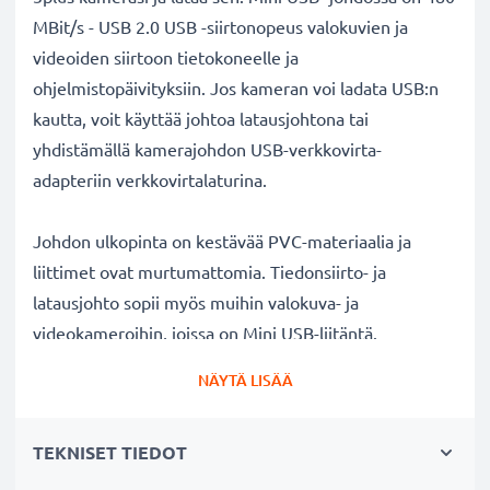
MBit/s - USB 2.0 USB -siirtonopeus valokuvien ja
videoiden siirtoon tietokoneelle ja
ohjelmistopäivityksiin. Jos kameran voi ladata USB:n
kautta, voit käyttää johtoa latausjohtona tai
yhdistämällä kamerajohdon USB-verkkovirta-
adapteriin verkkovirtalaturina.
Johdon ulkopinta on kestävää PVC-materiaalia ja
liittimet ovat murtumattomia. Tiedonsiirto- ja
latausjohto sopii myös muihin valokuva- ja
videokameroihin, joissa on Mini USB-liitäntä.
Täydellinen uutena liitäntäjohtona tai varajohtona
NÄYTÄ LISÄÄ
kameralaukkuun.
TEKNISET TIEDOT
GoPro
kameran lataus- ja datakaapeli 1m
USB
✔ Nopea 1A USB 2.0 lataus - lataa nopeasti kameran