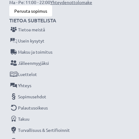
Ma - Pe: 11:00 - 22:00
Yhteydenottolomake
✔
Sertifioitu turvallisuus
- suojattu oikosululta,
Peruuta sopimus
ylikuumenemiselta ja ylijännitteeltä
TIETOA SUBTELISTA
Tietoa meistä
Tekniset tiedot:
Tuotemerkki
:
CELLONIC
Usein kysytyt
Kapasiteetti
: 1160mAh
Maksu ja toimitus
Jännite
: 3.8V
Jälleenmyyjäksi
Teknologia
: Litiumionit
Luettelot
Mitat
: 36.2 x 32.6 x 10.8mm
Väri
: Musta
Yhteys
Sopimusehdot
CELLONIC vara-akku on turvallinen ja edullinen
Palautusoikeus
virtalähde valokuvakameraasi tai videokameraasi.
Takuu
★
3 vuoden takuu
★
Turvallisuus & Sertifioinnit
Olemme vuonna 2004 perustettu kansainvälinen