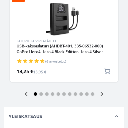
LATURIT JA VIRTALÄHTEET
USB-kaksoislaturi (AHDBT-401, 335-06532-000)
GoPro Hero4 Hero 4 Black Edition Hero 4 Silver
Hero 4+ Hero 4 Plus-laitteille + 1m + USB Kaapeli
(6 arvostelut)
valmistajalta CELLONIC
Erikoishinta
13,25 €
Normaali hinta
13,95 €
YLEISKATSAUS