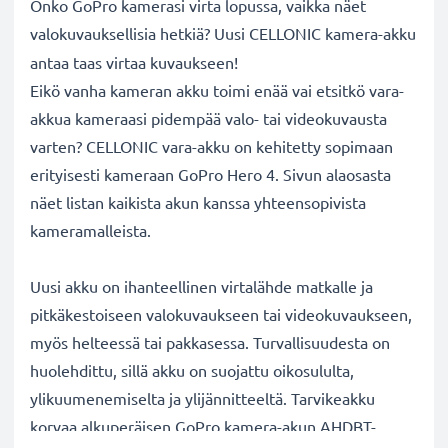
Onko GoPro kamerasi virta lopussa, vaikka näet
valokuvauksellisia hetkiä? Uusi CELLONIC
kamera-akku
antaa taas virtaa kuvaukseen!
Eikö vanha kameran akku toimi enää vai etsitkö vara-
akkua kameraasi pidempää valo- tai videokuvausta
varten? CELLONIC vara-akku on kehitetty sopimaan
erityisesti kameraan GoPro Hero 4. Sivun alaosasta
näet listan kaikista akun kanssa yhteensopivista
kameramalleista.
Uusi akku on ihanteellinen virtalähde matkalle ja
pitkäkestoiseen valokuvaukseen tai videokuvaukseen,
myös helteessä tai pakkasessa. Turvallisuudesta on
huolehdittu, sillä akku on suojattu oikosululta,
ylikuumenemiselta ja ylijännitteeltä. Tarvikeakku
korvaa alkuperäisen GoPro kamera-akun AHDBT-