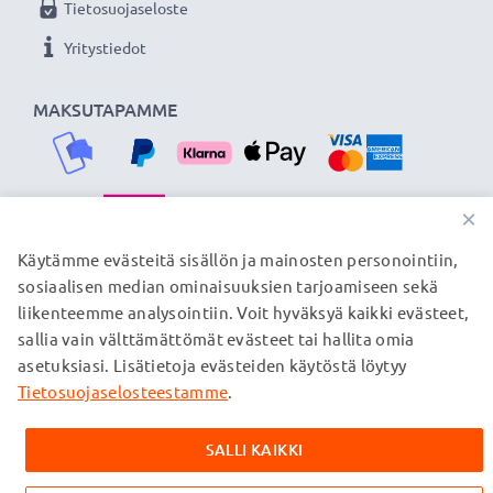
Tietosuojaseloste
verkkokauppa, joka tarjoaa laadukkaita tuotteita, ja
Yritystiedot
siksi tarjoamme 36 kuukauden takuun!
MAKSUTAPAMME
×
TOIMITUSKUMPPANIMME
Käytämme evästeitä sisällön ja mainosten personointiin,
sosiaalisen median ominaisuuksien tarjoamiseen sekä
liikenteemme analysointiin. Voit hyväksyä kaikki evästeet,
sallia vain välttämättömät evästeet tai hallita omia
© subtel.fi 2026
asetuksiasi. Lisätietoja evästeiden käytöstä löytyy
Kaikki hinnat sisältävät arvonlisäveron, mutta ei
toimituskuluja. Kaikki sivuillamme mainitut tavaramerkit ovat
Tietosuojaselosteestamme
.
omistajiensa rekisteröimiä tavaramerkkejä, ja ne mainitaan
verkkosivuillamme ainoastaan tuotteitamme koskevan
SALLI KAIKKI
tiedon vuoksi.