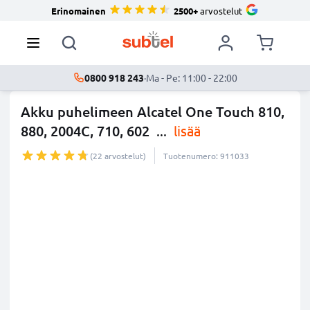
Erinomainen
2500+
arvostelut
0800 918 243
·
Ma - Pe: 11:00 - 22:00
Akku puhelimeen Alcatel One Touch 810,
880, 2004C, 710, 602
...
lisää
(22 arvostelut)
Tuotenumero: 911033