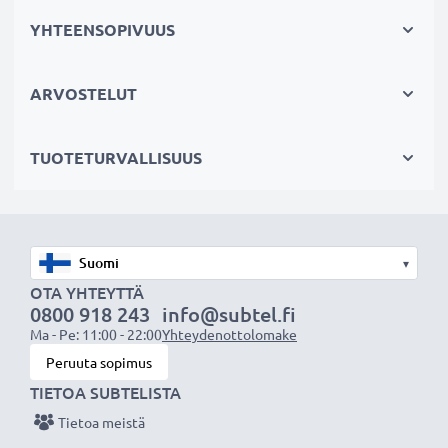
laitettasi. Fiksumpi, edullisempi ja
YHTEENSOPIVUUS
ympäristöystävällisempi valinta. Näin säästät rahaa ja
pienennät ympäristöjalanjälkeäsi. Akkumme sopii
ARVOSTELUT
erinomaisesti vaihtoakuksi alkuperäisen akun sijaan tai
myös vara-akuksi.
TUOTETURVALLISUUS
Valitse CELLONIC, etkä tingi laadusta. Tilaa nyt!
▾
OTA YHTEYTTÄ
0800 918 243
info@subtel.fi
Ma - Pe: 11:00 - 22:00
Yhteydenottolomake
Peruuta sopimus
TIETOA SUBTELISTA
Tietoa meistä