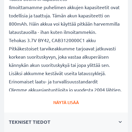
Ilmoittamamme puhelimen akkujen kapasiteetit ovat
todellisia ja taattuja. Tämän akun kapasiteetti on
800mAh. Näin akkua voi käyttää pitkään harvemmilla
lataustauoilla - ihan kuten ilmoitammekin.
Tehokas 3.7V BY42, CAB3120000C1 akku
Pitkäkestoiset tarvikeakkumme tarjoavat jatkuvasti
korkean suorituskyvyn, joka vastaa alkuperäisen
kännykän akun suorituskykyä tai jopa ylittää sen.
Lisäksi akkumme kestävät useita lataussyklejä.
Erinomaiset laatu- ja turvallisuusstandardit
Olemme akkuasiantuntijoita jo vuodesta 2004 lähtien.
Kaikki akkumme testataan tarkasti, jotta ne täyttävät
NÄYTÄ LISÄÄ
kokonaan korkeimmat EU-standardit ja enemmänkin -
siksi akuillamme on 3 vuoden takuu.
TEKNISET TIEDOT
Kestävä valinta
Jos puhelimesi akku on heikko, vaihda akku, älä