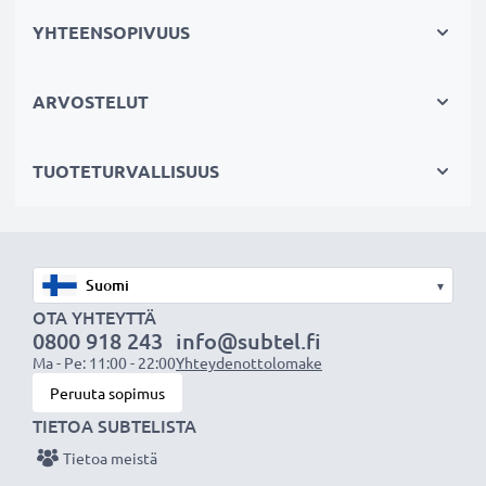
Kestävä valinta
YHTEENSOPIVUUS
Jos sähkötyökalusi akku on heikko, vaihda akku, älä
laitettasi. Fiksumpi, edullisempi ja
ARVOSTELUT
ympäristöystävällisempi valinta. Näin säästät rahaa ja
pienennät ympäristöjalanjälkeäsi. Akkumme sopii
TUOTETURVALLISUUS
erinomaisesti vaihtoakuksi alkuperäisen akun sijaan tai
vara-akuksi.
Valitse CELLONIC, etkä tingi laadusta. Tilaa nyt!
▾
OTA YHTEYTTÄ
0800 918 243
info@subtel.fi
Ma - Pe: 11:00 - 22:00
Yhteydenottolomake
Peruuta sopimus
TIETOA SUBTELISTA
Tietoa meistä