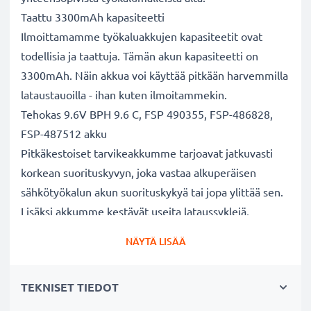
Taattu 3300mAh kapasiteetti
Ilmoittamamme työkaluakkujen kapasiteetit ovat
todellisia ja taattuja. Tämän akun kapasiteetti on
3300mAh. Näin akkua voi käyttää pitkään harvemmilla
lataustauoilla - ihan kuten ilmoitammekin.
Tehokas 9.6V BPH 9.6 C, FSP 490355, FSP-486828,
FSP-487512 akku
Pitkäkestoiset tarvikeakkumme tarjoavat jatkuvasti
korkean suorituskyvyn, joka vastaa alkuperäisen
sähkötyökalun akun suorituskykyä tai jopa ylittää sen.
Lisäksi akkumme kestävät useita lataussyklejä.
Erinomaiset laatu- ja turvallisuusstandardit
NÄYTÄ LISÄÄ
Olemme akkuasiantuntijoita jo vuodesta 2004 lähtien.
Kaikki akkumme testataan tarkasti, jotta ne täyttävät
TEKNISET TIEDOT
kokonaan korkeimmat EU-standardit ja enemmänkin -
siksi akuillamme on 3 vuoden takuu.