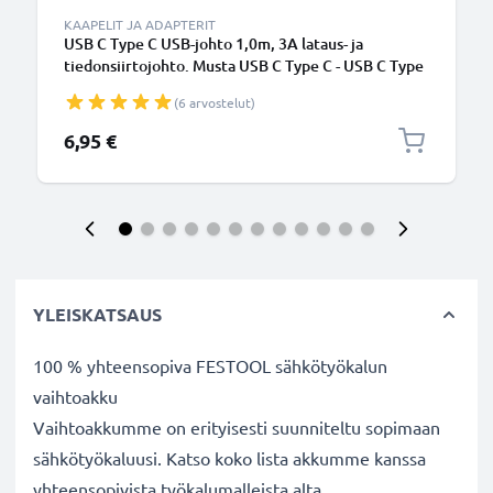
KAAPELIT JA ADAPTERIT
USB C Type C USB-johto 1,0m, 3A lataus- ja
tiedonsiirtojohto. Musta USB C Type C - USB C Type
C PVC USB-kaapeli
(6 arvostelut)
6,95 €
YLEISKATSAUS
100 % yhteensopiva FESTOOL sähkötyökalun
vaihtoakku
Vaihtoakkumme on erityisesti suunniteltu sopimaan
sähkötyökaluusi. Katso koko lista akkumme kanssa
yhteensopivista työkalumalleista alta.