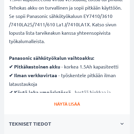
Tehokas akku on turvallinen ja sopii pitkään käyttöön.
Se sopii Panasonic sähkötyökaluun EY7410/3610
/7410LA2S/7411/610 La1J/7410LA1X. Katso sivun
lopusta lista tarvikeakun kanssa yhteensopivista
työkalumalleista.
Panasonic sähkötyökalun vaihtoakku:
✔ Pitkäkestoinen
akku
- korkea 1.5Ah kapasiteetti
✔ Ilman verkkovirtaa
- työskentele pitkään ilman
lataustaukoja
✔ Käytä joka ympäristössä
- kestää hiekkaa ja
vesipisaroita
NÄYTÄ LISÄÄ
✔ Säännöllinen ja kattava testaus
- jokainen
rakennettu kenno testataan
TEKNISET TIEDOT
✔ Täysi teho useidenkin latauskertojen jälkeen
-