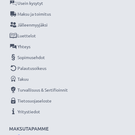
edullisesti sähkötyökaluihin, kuten porakoneisiin,
Usein kysytyt
ruuvimeisseleihin, ruohonleikkureihin ja
Maksu ja toimitus
sähkösahoihin.
Jälleenmyyjäksi
Luettelot
★ 3 vuoden takuu ★
Olemme vuonna 2004 perustettu kansainvälinen
Yhteys
verkkokauppa, joka tarjoaa laadukkaita tuotteita, ja
Sopimusehdot
siksi tarjoamme 36 kuukauden takuun!
Palautusoikeus
Takuu
Turvallisuus & Sertifioinnit
Tietosuojaseloste
Yritystiedot
MAKSUTAPAMME