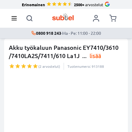
Erinomainen
2500+
arvostelut
0800 918 243
·
Ma - Pe: 11:00 - 22:00
Akku työkaluun Panasonic EY7410/3610
/7410LA2S/7411/610 La1J
...
lisää
(2 arvostelut)
Tuotenumero: 913188