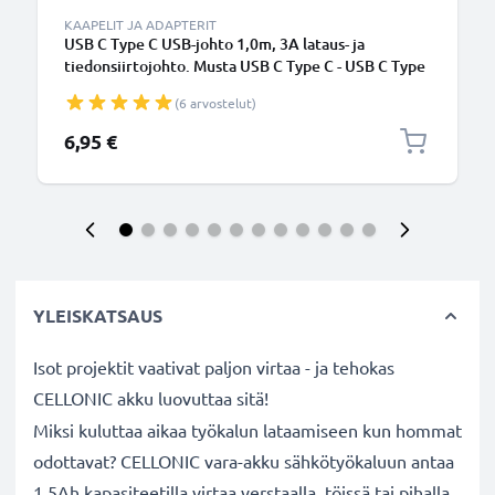
KAAPELIT JA ADAPTERIT
USB C Type C USB-johto 1,0m, 3A lataus- ja
tiedonsiirtojohto. Musta USB C Type C - USB C Type
C PVC USB-kaapeli
(6 arvostelut)
6,95 €
YLEISKATSAUS
Isot projektit vaativat paljon virtaa - ja tehokas
CELLONIC akku luovuttaa sitä!
Miksi kuluttaa aikaa työkalun lataamiseen kun hommat
odottavat? CELLONIC vara-akku sähkötyökaluun antaa
1.5Ah kapasiteetilla virtaa verstaalla, töissä tai pihalla.