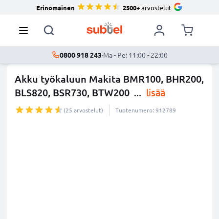
Erinomainen
2500+
arvostelut
0800 918 243
·
Ma - Pe: 11:00 - 22:00
Akku työkaluun Makita BMR100, BHR200,
BLS820, BSR730, BTW200
...
lisää
(25 arvostelut)
Tuotenumero: 912789