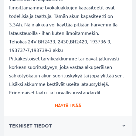
Ilmoittamamme työkaluakkujen kapasiteetit ovat
todellisia ja taattuja. Tämän akun kapasiteetti on
3.3Ah. Näin akkua voi käyttää pitkään harvemmilla
lataustauoilla - ihan kuten ilmoitammekin.
Tehokas 24V BH2433, 2430,BH2420, 193736-9,
193737-7,193739-3 akku
Pitkäkestoiset tarvikeakkumme tarjoavat jatkuvasti
korkean suorituskyvyn, joka vastaa alkuperäisen
sähkötyökalun akun suorituskykyä tai jopa ylittää sen.
Lisäksi akkumme kestävät useita lataussyklejä.
Erinomaiset laatu- ja turvallisuusstandardit
Olemme akkuasiantuntijoita jo vuodesta 2004 lähtien.
NÄYTÄ LISÄÄ
Kaikki akkumme testataan tarkasti, jotta ne täyttävät
kokonaan korkeimmat EU-standardit ja enemmänkin -
TEKNISET TIEDOT
siksi akuillamme on 3 vuoden takuu.
Kestävä valinta