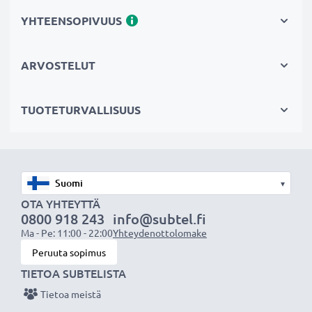
Jos sähkötyökalusi akku on heikko, vaihda akku, älä
YHTEENSOPIVUUS
laitettasi. Fiksumpi, edullisempi ja
ympäristöystävällisempi valinta. Näin säästät rahaa ja
ARVOSTELUT
pienennät ympäristöjalanjälkeäsi. Akkumme sopii
erinomaisesti vaihtoakuksi alkuperäisen akun sijaan tai
TUOTETURVALLISUUS
vara-akuksi.
Valitse CELLONIC, etkä tingi laadusta. Tilaa nyt!
▾
OTA YHTEYTTÄ
0800 918 243
info@subtel.fi
Ma - Pe: 11:00 - 22:00
Yhteydenottolomake
Peruuta sopimus
TIETOA SUBTELISTA
Tietoa meistä