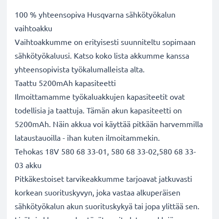
100 % yhteensopiva Husqvarna sähkötyökalun
vaihtoakku
Vaihtoakkumme on erityisesti suunniteltu sopimaan
sähkötyökaluusi. Katso koko lista akkumme kanssa
yhteensopivista työkalumalleista alta.
Taattu 5200mAh kapasiteetti
Ilmoittamamme työkaluakkujen kapasiteetit ovat
todellisia ja taattuja. Tämän akun kapasiteetti on
5200mAh. Näin akkua voi käyttää pitkään harvemmilla
lataustauoilla - ihan kuten ilmoitammekin.
Tehokas 18V 580 68 33-01, 580 68 33-02,580 68 33-
03 akku
Pitkäkestoiset tarvikeakkumme tarjoavat jatkuvasti
korkean suorituskyvyn, joka vastaa alkuperäisen
sähkötyökalun akun suorituskykyä tai jopa ylittää sen.