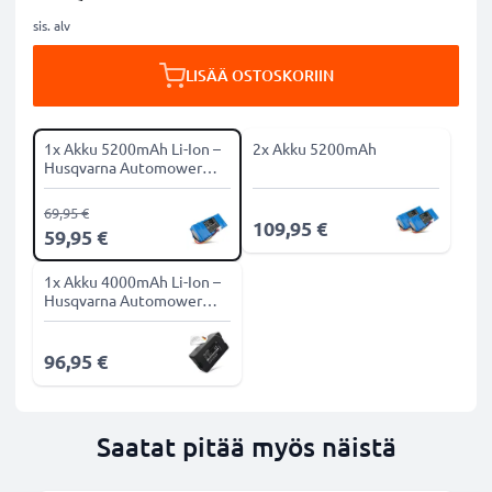
sis. alv
LISÄÄ OSTOSKORIIN
1x Akku 5200mAh Li-Ion –
2x Akku 5200mAh
Husqvarna Automower
320, 330, 420, 430, 450,
550 Series
69,95 €
109,95 €
59,95 €
1x Akku 4000mAh Li-Ion –
Husqvarna Automower
430X, 450X, 550
96,95 €
Saatat pitää myös näistä