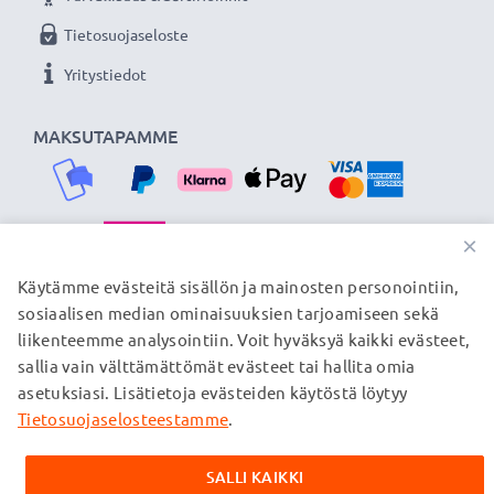
Tietosuojaseloste
Yritystiedot
MAKSUTAPAMME
×
TOIMITUSKUMPPANIMME
Käytämme evästeitä sisällön ja mainosten personointiin,
sosiaalisen median ominaisuuksien tarjoamiseen sekä
liikenteemme analysointiin. Voit hyväksyä kaikki evästeet,
sallia vain välttämättömät evästeet tai hallita omia
© subtel.fi 2026
asetuksiasi. Lisätietoja evästeiden käytöstä löytyy
Kaikki hinnat sisältävät arvonlisäveron, mutta ei
toimituskuluja. Kaikki sivuillamme mainitut tavaramerkit ovat
Tietosuojaselosteestamme
.
omistajiensa rekisteröimiä tavaramerkkejä, ja ne mainitaan
verkkosivuillamme ainoastaan tuotteitamme koskevan
SALLI KAIKKI
tiedon vuoksi.