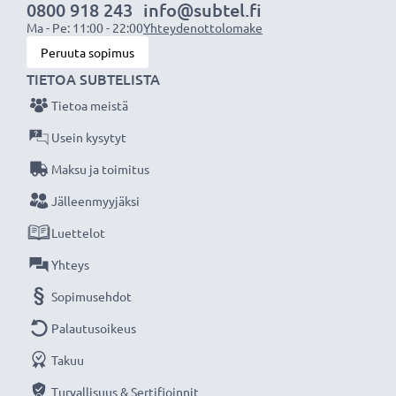
laturista ja poista laitteesta ja säilytä akku
0800 918 243
info@subtel.fi
huoneenlämmössä. Jos akku säilytetään laitteessa, se
Ma - Pe: 11:00 - 22:00
Yhteydenottolomake
voi aiheuttaa ennenaikaista kulumista.
Peruuta sopimus
Valitse CELLONIC, etkä tingi laadusta. Tilaa nyt!
TIETOA SUBTELISTA
Tietoa meistä
Usein kysytyt
Maksu ja toimitus
Jälleenmyyjäksi
Luettelot
Yhteys
Sopimusehdot
Palautusoikeus
Takuu
Turvallisuus & Sertifioinnit