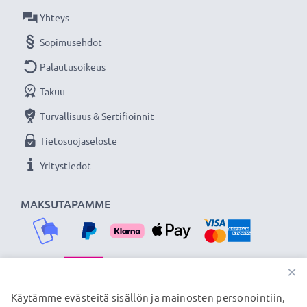
Olemme vuonna 2004 perustettu kansainvälinen
Yhteys
verkkokauppa, joka tarjoaa laadukkaita tuotteita, ja
Sopimusehdot
siksi tarjoamme 36 kuukauden takuun!
Palautusoikeus
Takuu
Turvallisuus & Sertifioinnit
Tietosuojaseloste
Yritystiedot
MAKSUTAPAMME
×
TOIMITUSKUMPPANIMME
Käytämme evästeitä sisällön ja mainosten personointiin,