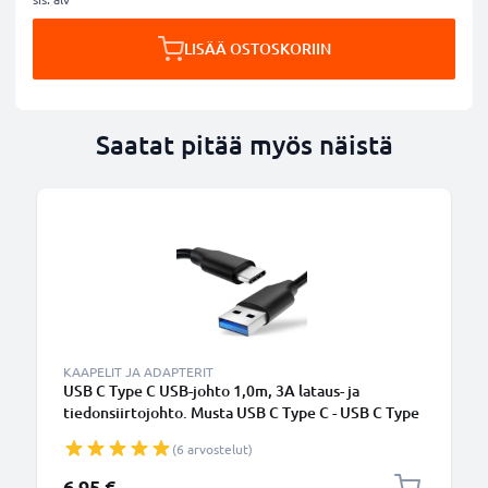
LISÄÄ OSTOSKORIIN
Saatat pitää myös näistä
KAAPELIT JA ADAPTERIT
USB C Type C USB-johto 1,0m, 3A lataus- ja
tiedonsiirtojohto. Musta USB C Type C - USB C Type
C PVC USB-kaapeli
(6 arvostelut)
6,95 €