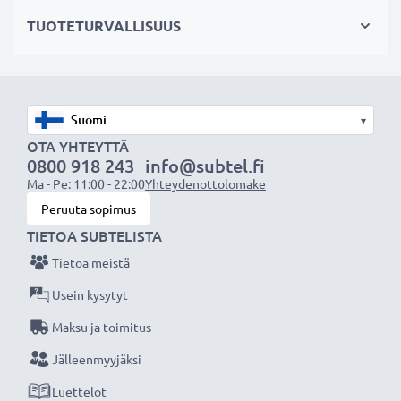
alkuperäisen AEG akun MXM18, PBS3000 / 18v (katso
TUOTETURVALLISUUS
sivun lopusta lista tarvikeakun korvaamista
alkuperäisakuista)
Tekniset tiedot:
▾
Tuotemerkki
: CELLONIC
OTA YHTEYTTÄ
0800 918 243
info@subtel.fi
Kapasiteetti
: 3Ah
Ma - Pe: 11:00 - 22:00
Yhteydenottolomake
Jännite
: 18V
Peruuta sopimus
Teknologia
: NiMH
TIETOA SUBTELISTA
Tietoa meistä
Tehokkaat ja turvallinset CELLONIC tarvikeakut
edullisesti sähkötyökaluihin, kuten porakoneisiin,
Usein kysytyt
ruuvimeisseleihin, ruohonleikkureihin ja
Maksu ja toimitus
sähkösahoihin.
Jälleenmyyjäksi
Luettelot
★ 3 vuoden takuu ★