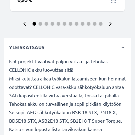
YLEISKATSAUS
Isot projektit vaativat paljon virtaa - ja tehokas
CELLONIC akku luovuttaa sitä!
Miksi kuluttaa aikaa työkalun lataamiseen kun hommat
odottavat? CELLONIC vara-akku sähkötyökaluun antaa
3Ah kapasiteetilla virtaa verstaalla, töissä tai pihalla.
Tehokas akku on turvallinen ja sopii pitkään käyttöön.
Se sopii AEG sähkötyökaluun BSB 18 STX, PN18 X,
BDSE18 STX, ASB2E18 STX, SB2E18 T Super Torque.
Katso sivun lopusta lista tarvikeakun kanssa