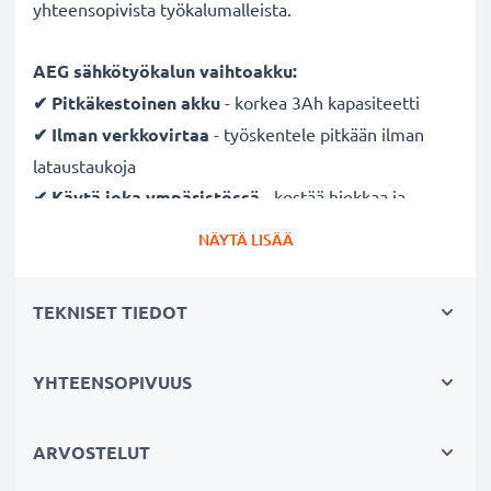
yhteensopivista työkalumalleista.
AEG sähkötyökalun vaihtoakku:
✔ Pitkäkestoinen
akku
- korkea 3Ah kapasiteetti
✔ Ilman verkkovirtaa
- työskentele pitkään ilman
lataustaukoja
✔ Käytä joka ympäristössä
- kestää hiekkaa ja
vesipisaroita
NÄYTÄ LISÄÄ
✔ Säännöllinen ja kattava testaus
- jokainen
rakennettu kenno testataan
TEKNISET TIEDOT
✔ Täysi teho useidenkin latauskertojen jälkeen
-
moderni nykyaikaisen NiMH-tekniikan ansiosta, joka
YHTEENSOPIVUUS
vähentää vaikutusta muistiin
✔ Turvallinen
- suojattu oikosululta,
ylikuumenemiselta, ylijännitteeltä ja iskuilta
ARVOSTELUT
✔ 100% yhteensopiva vaihtoakku
korvaa