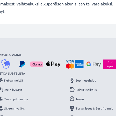
aisesti vaihtoakuksi alkuperäisen akun sijaan tai vara-akuksi.
nyt!
AKSUTAPAMME
ETOA SUBTELISTA
Tietoa meistä
Sopimusehdot
Usein kysytyt
Palautusoikeus
Maksu ja toimitus
Takuu
Jälleenmyyjäksi
Turvallisuus & Sertifioinnit