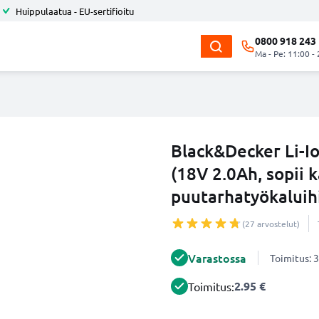
Huippulaatua - EU-sertifioitu
0800 918 243
Ma - Pe: 11:00 -
Black&Decker Li-I
(18V 2.0Ah, sopii 
puutarhatyökaluih
(27 arvostelut)
Varastossa
Toimitus: 3
2.95 €
Toimitus: