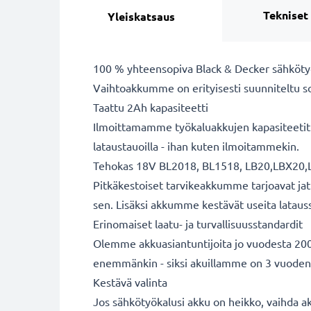
Tekniset
Yleiskatsaus
100 % yhteensopiva Black & Decker sähköty
Vaihtoakkumme on erityisesti suunniteltu s
Taattu 2Ah kapasiteetti
Ilmoittamamme työkaluakkujen kapasiteetit o
lataustauoilla - ihan kuten ilmoitammekin.
Tehokas 18V BL2018, BL1518, LB20,LBX20,
Pitkäkestoiset tarvikeakkumme tarjoavat jatk
sen. Lisäksi akkumme kestävät useita latauss
Erinomaiset laatu- ja turvallisuusstandardit
Olemme akkuasiantuntijoita jo vuodesta 2004
enemmänkin - siksi akuillamme on 3 vuoden
Kestävä valinta
Jos sähkötyökalusi akku on heikko, vaihda akk