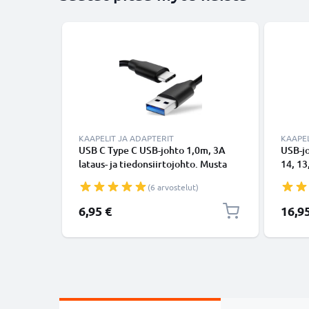
KAAPELIT JA ADAPTERIT
KAAPEL
USB C Type C USB-johto 1,0m, 3A
USB-j
lataus- ja tiedonsiirtojohto. Musta
14, 13,
USB C Type C - USB C Type C PVC
Lightn
(6 arvostelut)
USB-kaapeli
Valkoi
6,95 €
16,9