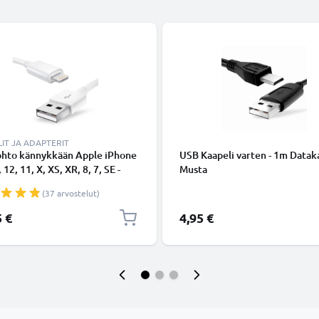
IT JA ADAPTERIT
ohto kännykkään Apple iPhone
USB Kaapeli varten - 1m Dataka
 12, 11, X, XS, XR, 8, 7, SE -
Musta
ing 8 Pin, , 1m latausjohto.
(37 arvostelut)
nen datakaapeli
5 €
4,95 €