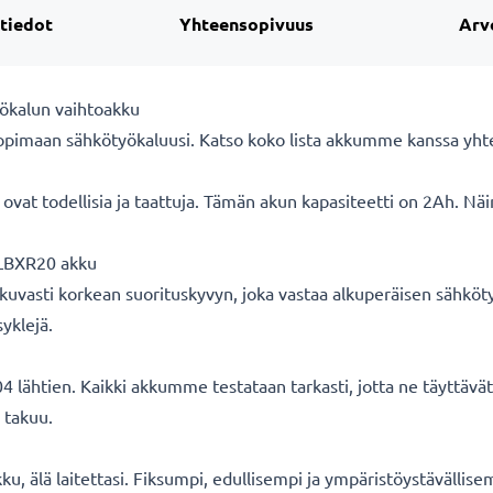
 tiedot
Yhteensopivuus
Arv
ökalun vaihtoakku
opimaan sähkötyökaluusi. Katso koko lista akkumme kanssa yhtee
vat todellisia ja taattuja. Tämän akun kapasiteetti on 2Ah. Näi
LBXR20 akku
uvasti korkean suorituskyvyn, joka vastaa alkuperäisen sähköty
yklejä.
 lähtien. Kaikki akkumme testataan tarkasti, jotta ne täyttäv
 takuu.
u, älä laitettasi. Fiksumpi, edullisempi ja ympäristöystävällise