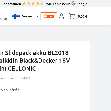
Erinomainen
2500+
arvostelut
Google
B2B
0,00 €
▾
Vaihda miniva
 22:00
on Slidepack akku BL2018
kaikkiin Black&Decker 18V
in) CELLONIC
Tuotenumero: 924303
-5 arkipäivää