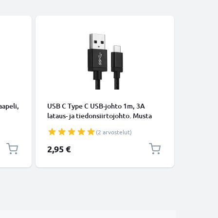
KAAPELIT
apeli,
USB C Type C USB-johto 1m, 3A
Micro-USB
lataus- ja tiedonsiirtojohto. Musta
tiedonsi
USB C Type C - USB C Type C Nylon
Valkoine
(2 arvostelut)
USB-kaapeli
2,95 €
5,95 €