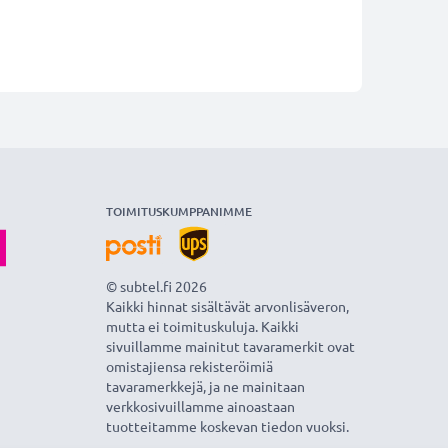
TOIMITUSKUMPPANIMME
© subtel.fi 2026
Kaikki hinnat sisältävät arvonlisäveron,
mutta ei toimituskuluja. Kaikki
sivuillamme mainitut tavaramerkit ovat
omistajiensa rekisteröimiä
tavaramerkkejä, ja ne mainitaan
verkkosivuillamme ainoastaan
tuotteitamme koskevan tiedon vuoksi.