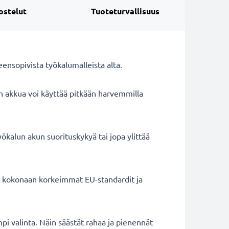
ostelut
Tuoteturvallisuus
nsopivista työkalumalleista alta.
n akkua voi käyttää pitkään harvemmilla
ökalun akun suorituskykyä tai jopa ylittää
ät kokonaan korkeimmat EU-standardit ja
mpi valinta. Näin säästät rahaa ja pienennät