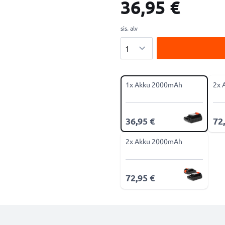
36,95 €
sis. alv
Määrä
1x Akku 2000mAh
2x 
36,95 €
72
2x Akku 2000mAh
72,95 €