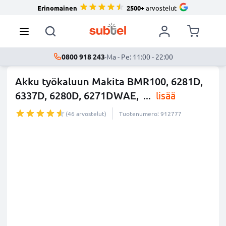
Erinomainen
2500+
arvostelut
0800 918 243
·
Ma - Pe: 11:00 - 22:00
Akku työkaluun Makita BMR100, 6281D,
6337D, 6280D, 6271DWAE,
...
lisää
(46 arvostelut)
Tuotenumero: 912777