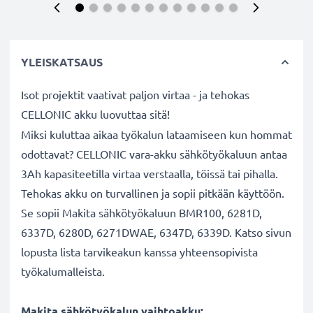
YLEISKATSAUS
Isot projektit vaativat paljon virtaa - ja tehokas
CELLONIC akku luovuttaa sitä!
Miksi kuluttaa aikaa työkalun lataamiseen kun hommat
odottavat? CELLONIC vara-akku sähkötyökaluun antaa
3Ah kapasiteetilla virtaa verstaalla, töissä tai pihalla.
Tehokas akku on turvallinen ja sopii pitkään käyttöön.
Se sopii Makita sähkötyökaluun BMR100, 6281D,
6337D, 6280D, 6271DWAE, 6347D, 6339D. Katso sivun
lopusta lista tarvikeakun kanssa yhteensopivista
työkalumalleista.
Makita sähkötyökalun vaihtoakku: