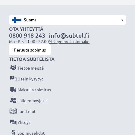
tarvikeakun korvaamista alkuperäisakuista)
Tekniset tiedot:
▾
Tuotemerkki
: CELLONIC
OTA YHTEYTTÄ
0800 918 243
info@subtel.fi
Kapasiteetti
: 3Ah
Ma - Pe: 11:00 - 22:00
Yhteydenottolomake
Jännite
: 14.4V
Peruuta sopimus
Teknologia
: NiMH
TIETOA SUBTELISTA
Väri
: punainen
Tietoa meistä
Tehokkaat ja turvallinset CELLONIC tarvikeakut
Usein kysytyt
edullisesti sähkötyökaluihin, kuten porakoneisiin,
Maksu ja toimitus
ruuvimeisseleihin, ruohonleikkureihin ja
Jälleenmyyjäksi
sähkösahoihin.
Luettelot
★ 3 vuoden takuu ★
Yhteys
Olemme vuonna 2004 perustettu kansainvälinen
Sopimusehdot