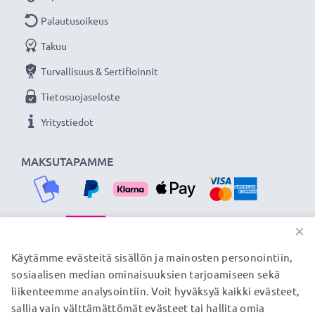
verkkokauppa, joka tarjoaa laadukkaita tuotteita, ja
Palautusoikeus
siksi tarjoamme 36 kuukauden takuun!
Takuu
Turvallisuus & Sertifioinnit
Tietosuojaseloste
Yritystiedot
MAKSUTAPAMME
×
TOIMITUSKUMPPANIMME
Käytämme evästeitä sisällön ja mainosten personointiin,
sosiaalisen median ominaisuuksien tarjoamiseen sekä
liikenteemme analysointiin. Voit hyväksyä kaikki evästeet,
sallia vain välttämättömät evästeet tai hallita omia
© subtel.fi 2026