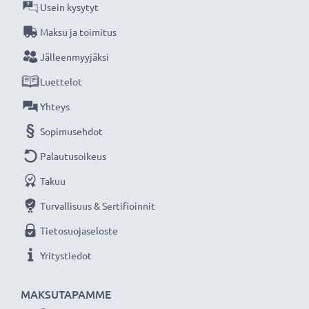
ruuvimeisseleihin, ruohonleikkureihin ja
Usein kysytyt
sähkösahoihin.
Maksu ja toimitus
Jälleenmyyjäksi
★ 3 vuoden takuu ★
Luettelot
Olemme vuonna 2004 perustettu kansainvälinen
verkkokauppa, joka tarjoaa laadukkaita tuotteita, ja
Yhteys
siksi tarjoamme 36 kuukauden takuun!
Sopimusehdot
Palautusoikeus
Takuu
Turvallisuus & Sertifioinnit
Tietosuojaseloste
Yritystiedot
MAKSUTAPAMME