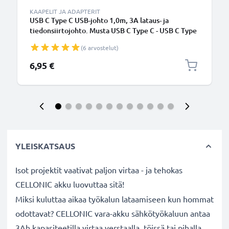
KAAPELIT JA ADAPTERIT
USB C Type C USB-johto 1,0m, 3A lataus- ja
tiedonsiirtojohto. Musta USB C Type C - USB C Type
C PVC USB-kaapeli
(6 arvostelut)
6,95 €
YLEISKATSAUS
Isot projektit vaativat paljon virtaa - ja tehokas
CELLONIC akku luovuttaa sitä!
Miksi kuluttaa aikaa työkalun lataamiseen kun hommat
odottavat? CELLONIC vara-akku sähkötyökaluun antaa
3Ah kapasiteetilla virtaa verstaalla, töissä tai pihalla.