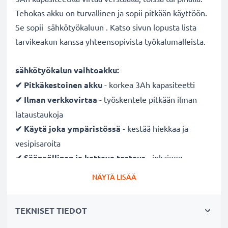
Tehokas akku on turvallinen ja sopii pitkään käyttöön.
Se sopii sähkötyökaluun . Katso sivun lopusta lista
tarvikeakun kanssa yhteensopivista työkalumalleista.
sähkötyökalun vaihtoakku:
✔ Pitkäkestoinen
akku
- korkea 3Ah kapasiteetti
✔ Ilman verkkovirtaa
- työskentele pitkään ilman
lataustaukoja
✔ Käytä joka ympäristössä
- kestää hiekkaa ja
vesipisaroita
✔ Säännöllinen ja kattava testaus
- jokainen
rakennettu kenno testataan
NÄYTÄ LISÄÄ
✔ Täysi teho useidenkin latauskertojen jälkeen
-
moderni nykyaikaisen NiMH-tekniikan ansiosta, joka
TEKNISET TIEDOT
vähentää vaikutusta muistiin