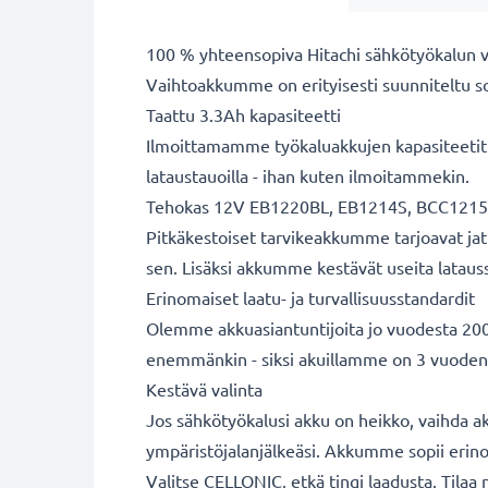
100 % yhteensopiva Hitachi sähkötyökalun 
Vaihtoakkumme on erityisesti suunniteltu s
Taattu 3.3Ah kapasiteetti
Ilmoittamamme työkaluakkujen kapasiteetit o
lataustauoilla - ihan kuten ilmoitammekin.
Tehokas 12V EB1220BL, EB1214S, BCC1215
Pitkäkestoiset tarvikeakkumme tarjoavat jatk
sen. Lisäksi akkumme kestävät useita latauss
Erinomaiset laatu- ja turvallisuusstandardit
Olemme akkuasiantuntijoita jo vuodesta 2004
enemmänkin - siksi akuillamme on 3 vuoden
Kestävä valinta
Jos sähkötyökalusi akku on heikko, vaihda akk
ympäristöjalanjälkeäsi. Akkumme sopii erinom
Valitse CELLONIC, etkä tingi laadusta. Tilaa 