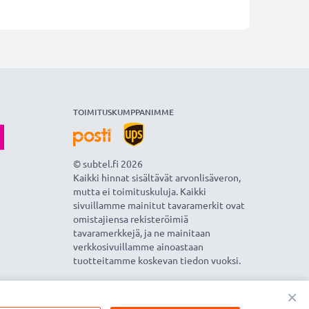
TOIMITUSKUMPPANIMME
© subtel.fi 2026
Kaikki hinnat sisältävät arvonlisäveron,
mutta ei toimituskuluja. Kaikki
sivuillamme mainitut tavaramerkit ovat
omistajiensa rekisteröimiä
tavaramerkkejä, ja ne mainitaan
verkkosivuillamme ainoastaan
tuotteitamme koskevan tiedon vuoksi.
×