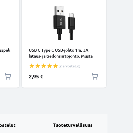
KAAPELIT
apeli,
USB C Type C USB-johto 1m, 3A
Micro-USB
lataus- ja tiedonsiirtojohto. Musta
tiedonsi
USB C Type C - USB C Type C Nylon
Valkoine
(2 arvostelut)
USB-kaapeli
2,95 €
5,95 €
ostelut
Tuoteturvallisuus