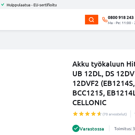
Huippulaatua - EU-sertifioitu
0800 918 243
Ma - Pe: 11:00 -
Akku työkaluun Hi
UB 12DL, DS 12DV
12DVF2 (EB1214S,
BCC1215, EB1214L
CELLONIC
(70 arvostelut)
Varastossa
Toimitus: 3