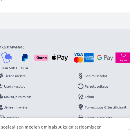
AKSUTAPAMME
ETOA SUBTELISTA
Tietoa meistä
Sopimusehdot
Usein kysytyt
Palautusoikeus
Maksu ja toimitus
Takuu
Jälleenmyyjäksi
Turvallisuus & Sertifioinnit
Luettelot
Tietosuojaseloste
, sosiaalisen median ominaisuuksien tarjoamiseen
Yhteys
Yritystiedot