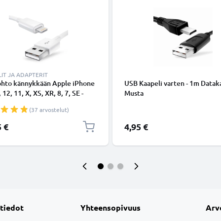
IT JA ADAPTERIT
ohto kännykkään Apple iPhone
USB Kaapeli varten - 1m Dataka
 12, 11, X, XS, XR, 8, 7, SE -
Musta
ing 8 Pin, , 1m latausjohto.
(37 arvostelut)
nen datakaapeli
5 €
4,95 €
 tiedot
Yhteensopivuus
Arv