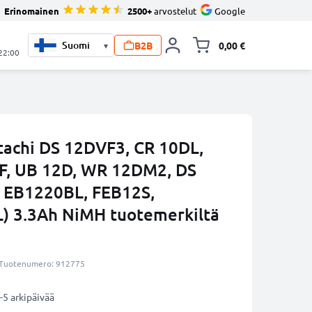
Erinomainen
2500+
arvostelut
Google
B2B
0,00 €
▾
Vaihda miniva
 22:00
tachi DS 12DVF3, CR 10DL,
F, UB 12D, WR 12DM2, DS
 EB1220BL, FEB12S,
) 3.3Ah NiMH tuotemerkiltä
Tuotenumero: 912775
-5 arkipäivää