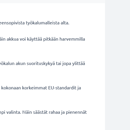
nsopivista työkalumalleista alta.
äin akkua voi käyttää pitkään harvemmilla
ökalun akun suorituskykyä tai jopa ylittää
ät kokonaan korkeimmat EU-standardit ja
mpi valinta. Näin säästät rahaa ja pienennät