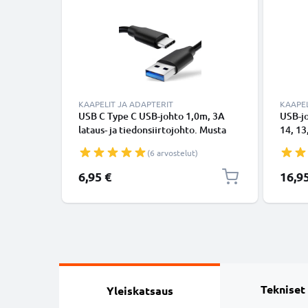
KAAPELIT JA ADAPTERIT
KAAPEL
USB C Type C USB-johto 1,0m, 3A
USB-j
lataus- ja tiedonsiirtojohto. Musta
14, 13,
USB C Type C - USB C Type C PVC
Lightn
(6 arvostelut)
USB-kaapeli
Valkoi
6,95 €
16,9
Tekniset
Yleiskatsaus