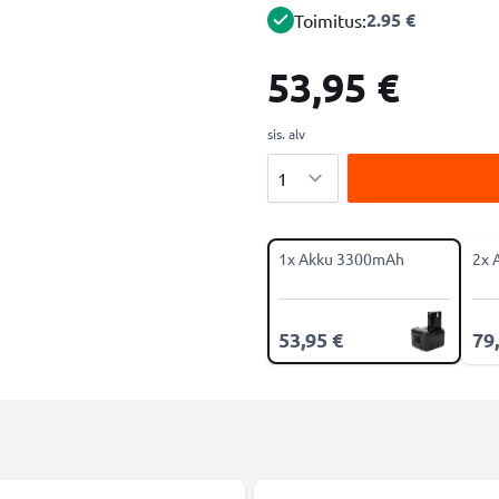
2.95 €
Toimitus:
53,95 €
sis. alv
Määrä
1x Akku 3300mAh
2x 
53,95 €
79