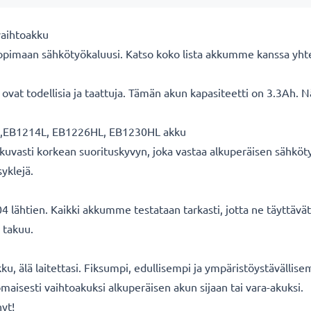
vaihtoakku
opimaan sähkötyökaluusi. Katso koko lista akkumme kanssa yhtee
vat todellisia ja taattuja. Tämän akun kapasiteetti on 3.3Ah. N
,EB1214L, EB1226HL, EB1230HL akku
uvasti korkean suorituskyvyn, joka vastaa alkuperäisen sähköty
yklejä.
 lähtien. Kaikki akkumme testataan tarkasti, jotta ne täyttäv
 takuu.
u, älä laitettasi. Fiksumpi, edullisempi ja ympäristöystävällise
aisesti vaihtoakuksi alkuperäisen akun sijaan tai vara-akuksi.
nyt!