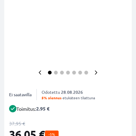
Odotettu
28.08.2026
Ei saatavilla
5% alennus
etukäteen tilattuna
2.95 €
Toimitus:
37,95 €
36,05 €
-5%