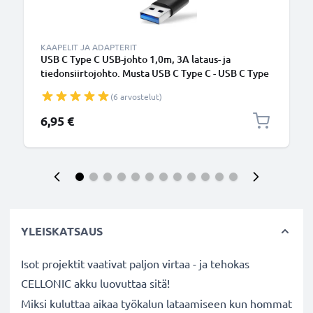
KAAPELIT JA ADAPTERIT
USB C Type C USB-johto 1,0m, 3A lataus- ja
tiedonsiirtojohto. Musta USB C Type C - USB C Type
C PVC USB-kaapeli
(6 arvostelut)
6,95 €
YLEISKATSAUS
Isot projektit vaativat paljon virtaa - ja tehokas
CELLONIC akku luovuttaa sitä!
Miksi kuluttaa aikaa työkalun lataamiseen kun hommat