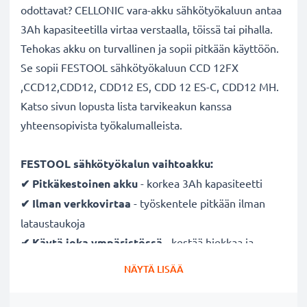
odottavat? CELLONIC vara-akku sähkötyökaluun antaa
3Ah kapasiteetilla virtaa verstaalla, töissä tai pihalla.
Tehokas akku on turvallinen ja sopii pitkään käyttöön.
Se sopii FESTOOL sähkötyökaluun CCD 12FX
,CCD12,CDD12, CDD12 ES, CDD 12 ES-C, CDD12 MH.
Katso sivun lopusta lista tarvikeakun kanssa
yhteensopivista työkalumalleista.
FESTOOL sähkötyökalun vaihtoakku:
✔ Pitkäkestoinen
akku
- korkea 3Ah kapasiteetti
✔ Ilman verkkovirtaa
- työskentele pitkään ilman
lataustaukoja
✔ Käytä joka ympäristössä
- kestää hiekkaa ja
vesipisaroita
NÄYTÄ LISÄÄ
✔ Säännöllinen ja kattava testaus
- jokainen
rakennettu kenno testataan