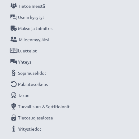
Tietoa meistä
Tehokkaat ja turvallinset CELLONIC tarvikeakut
edullisesti sähkötyökaluihin, kuten porakoneisiin,
Usein kysytyt
ruuvimeisseleihin, ruohonleikkureihin ja
Maksu ja toimitus
sähkösahoihin.
Jälleenmyyjäksi
Luettelot
★ 3 vuoden takuu ★
Olemme vuonna 2004 perustettu kansainvälinen
Yhteys
verkkokauppa, joka tarjoaa laadukkaita tuotteita, ja
Sopimusehdot
siksi tarjoamme 36 kuukauden takuun!
Palautusoikeus
Takuu
Turvallisuus & Sertifioinnit
Tietosuojaseloste
Yritystiedot