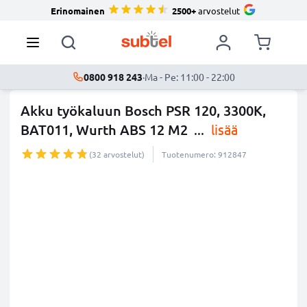
Erinomainen
2500+
arvostelut
0800 918 243
·
Ma - Pe: 11:00 - 22:00
Akku työkaluun Bosch PSR 120, 3300K,
BAT011, Wurth ABS 12 M2
...
lisää
(32 arvostelut)
Tuotenumero: 912847