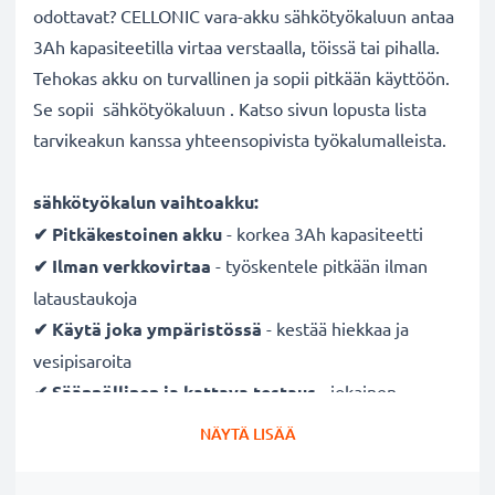
odottavat? CELLONIC vara-akku sähkötyökaluun antaa
3Ah kapasiteetilla virtaa verstaalla, töissä tai pihalla.
Tehokas akku on turvallinen ja sopii pitkään käyttöön.
Se sopii sähkötyökaluun . Katso sivun lopusta lista
tarvikeakun kanssa yhteensopivista työkalumalleista.
sähkötyökalun vaihtoakku:
✔ Pitkäkestoinen
akku
- korkea 3Ah kapasiteetti
✔ Ilman verkkovirtaa
- työskentele pitkään ilman
lataustaukoja
✔ Käytä joka ympäristössä
- kestää hiekkaa ja
vesipisaroita
✔ Säännöllinen ja kattava testaus
- jokainen
rakennettu kenno testataan
NÄYTÄ LISÄÄ
✔ Täysi teho useidenkin latauskertojen jälkeen
-
moderni nykyaikaisen NiMH-tekniikan ansiosta, joka