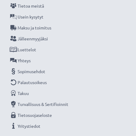
Tietoa meistä
ruuvimeisseleihin, ruohonleikkureihin ja
sähkösahoihin.
Usein kysytyt
Maksu ja toimitus
★ 3 vuoden takuu ★
Jälleenmyyjäksi
Olemme vuonna 2004 perustettu kansainvälinen
Luettelot
verkkokauppa, joka tarjoaa laadukkaita tuotteita, ja
siksi tarjoamme 36 kuukauden takuun!
Yhteys
Sopimusehdot
Palautusoikeus
Takuu
Turvallisuus & Sertifioinnit
Tietosuojaseloste
Yritystiedot