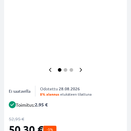
Odotettu
28.08.2026
Ei saatavilla
5% alennus
etukäteen tilattuna
2.95 €
Toimitus:
52,95 €
50,30 €
-5%