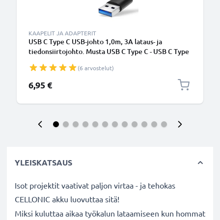
KAAPELIT JA ADAPTERIT
USB C Type C USB-johto 1,0m, 3A lataus- ja
tiedonsiirtojohto. Musta USB C Type C - USB C Type
C PVC USB-kaapeli
(6 arvostelut)
6,95 €
YLEISKATSAUS
Isot projektit vaativat paljon virtaa - ja tehokas
CELLONIC akku luovuttaa sitä!
Miksi kuluttaa aikaa työkalun lataamiseen kun hommat