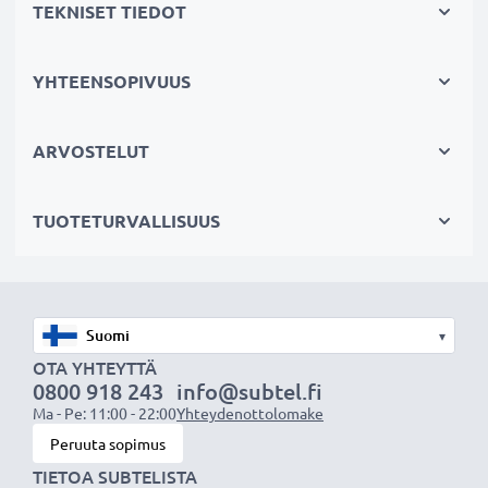
TEKNISET TIEDOT
siksi akuillamme on 3 vuoden takuu.
Kestävä valinta
Jos sähkötyökalusi akku on heikko, vaihda akku, älä
YHTEENSOPIVUUS
laitettasi. Fiksumpi, edullisempi ja
ympäristöystävällisempi valinta. Näin säästät rahaa ja
ARVOSTELUT
pienennät ympäristöjalanjälkeäsi. Akkumme sopii
erinomaisesti vaihtoakuksi alkuperäisen akun sijaan tai
TUOTETURVALLISUUS
vara-akuksi.
Valitse CELLONIC, etkä tingi laadusta. Tilaa nyt!
▾
OTA YHTEYTTÄ
0800 918 243
info@subtel.fi
Ma - Pe: 11:00 - 22:00
Yhteydenottolomake
Peruuta sopimus
TIETOA SUBTELISTA