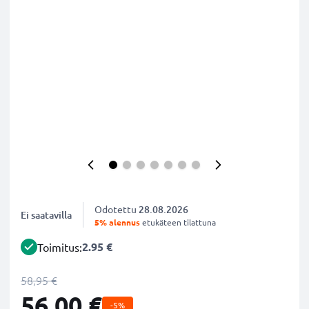
Odotettu
28.08.2026
Ei saatavilla
5% alennus
etukäteen tilattuna
2.95 €
Toimitus:
58,95 €
56,00 €
-5%