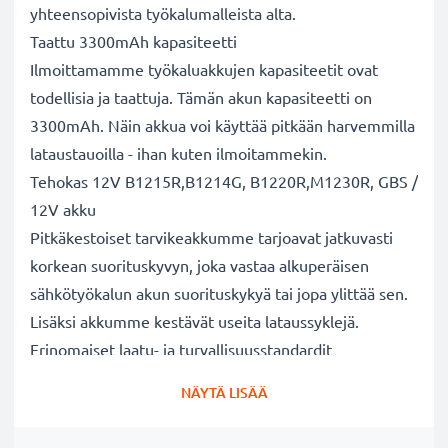
yhteensopivista työkalumalleista alta.
Taattu 3300mAh kapasiteetti
Ilmoittamamme työkaluakkujen kapasiteetit ovat
todellisia ja taattuja. Tämän akun kapasiteetti on
3300mAh. Näin akkua voi käyttää pitkään harvemmilla
lataustauoilla - ihan kuten ilmoitammekin.
Tehokas 12V B1215R,B1214G, B1220R,M1230R, GBS /
12V akku
Pitkäkestoiset tarvikeakkumme tarjoavat jatkuvasti
korkean suorituskyvyn, joka vastaa alkuperäisen
sähkötyökalun akun suorituskykyä tai jopa ylittää sen.
Lisäksi akkumme kestävät useita lataussyklejä.
Erinomaiset laatu- ja turvallisuusstandardit
Olemme akkuasiantuntijoita jo vuodesta 2004 lähtien.
NÄYTÄ LISÄÄ
Kaikki akkumme testataan tarkasti, jotta ne täyttävät
kokonaan korkeimmat EU-standardit ja enemmänkin -