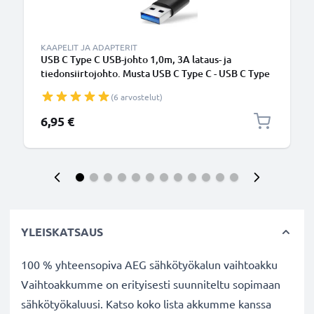
KAAPELIT JA ADAPTERIT
USB C Type C USB-johto 1,0m, 3A lataus- ja
tiedonsiirtojohto. Musta USB C Type C - USB C Type
C PVC USB-kaapeli
(6 arvostelut)
6,95 €
YLEISKATSAUS
100 % yhteensopiva AEG sähkötyökalun vaihtoakku
Vaihtoakkumme on erityisesti suunniteltu sopimaan
sähkötyökaluusi. Katso koko lista akkumme kanssa