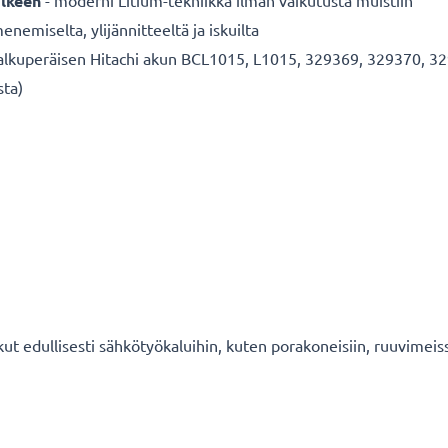
älkeen
- moderni Litium-tekniikka ilman vaikutusta muistiin
enemiselta, ylijännitteeltä ja iskuilta
alkuperäisen Hitachi akun BCL1015, L1015, 329369, 329370, 32
sta)
ut edullisesti sähkötyökaluihin, kuten porakoneisiin, ruuvimeiss