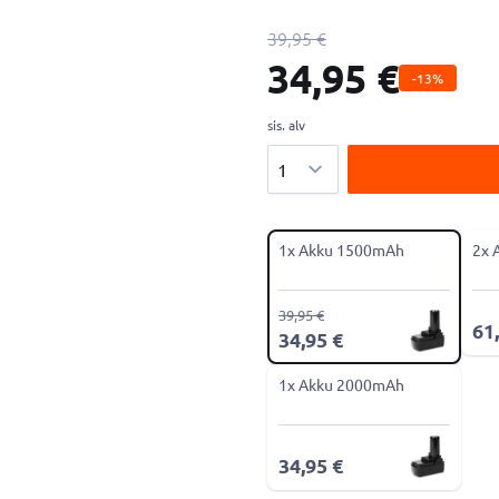
39,95 €
34,95 €
-13%
sis. alv
Määrä
1x Akku 1500mAh
2x 
39,95 €
61
34,95 €
1x Akku 2000mAh
34,95 €