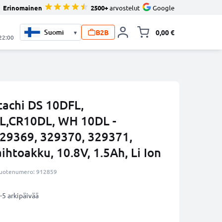
Erinomainen
2500+
arvostelut
Google
B2B
0,00 €
▾
Vaihda miniva
 22:00
tachi DS 10DFL,
,CR10DL, WH 10DL -
29369, 329370, 329371,
htoakku, 10.8V, 1.5Ah, Li Ion
uotenumero: 912859
-5 arkipäivää