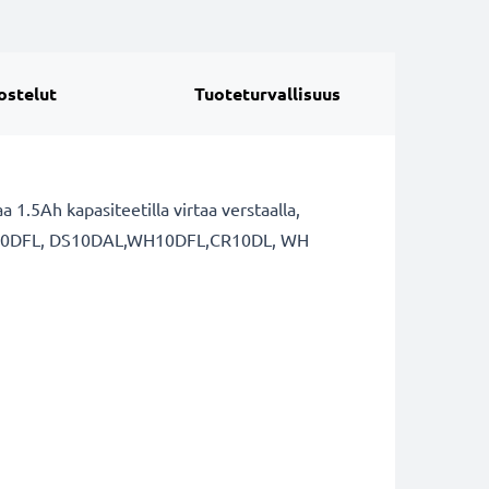
ostelut
Tuoteturvallisuus
.5Ah kapasiteetilla virtaa verstaalla,
un DS 10DFL, DS10DAL,WH10DFL,CR10DL, WH