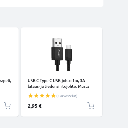
KAAPELIT
apeli,
USB C Type C USB-johto 1m, 3A
Micro-USB
lataus- ja tiedonsiirtojohto. Musta
tiedonsi
USB C Type C - USB C Type C Nylon
Valkoine
(2 arvostelut)
USB-kaapeli
2,95 €
5,95 €