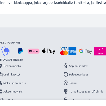
en verkkokauppa, joka tarjoaa laadukkaita tuotteita, ja siksi
AKSUTAPAMME
ETOA SUBTELISTA
Tietoa meistä
Sopimusehdot
Usein kysytyt
Palautusoikeus
Maksu ja toimitus
Takuu
Jälleenmyyjäksi
Turvallisuus & Sertifioinnit
Luettelot
Tietosuojaseloste