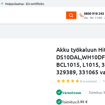
Huippulaatua - EU-sertifioitu
0800 918 243
Ma - Pe: 11:00 -
Akku työkaluun Hi
DS10DAL,WH10DFL
BCL1015, L1015, 3
329389, 331065 vai
(8 arvostelut)
T
Varastossa
Toimitus: 3
2.95 €
Toimitus: