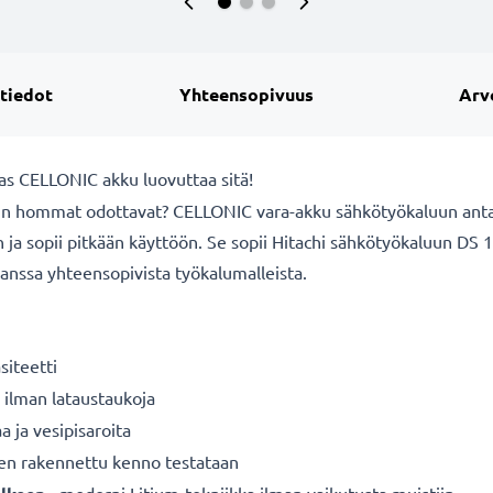
 tiedot
Yhteensopivuus
Arv
okas CELLONIC akku luovuttaa sitä!
un hommat odottavat? CELLONIC vara-akku sähkötyökaluun antaa 1
linen ja sopii pitkään käyttöön. Se sopii Hitachi sähkötyökalu
kanssa yhteensopivista työkalumalleista.
siteetti
 ilman lataustaukoja
a ja vesipisaroita
nen rakennettu kenno testataan