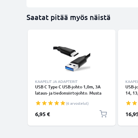
Saatat pitää myös näistä
KAAPELIT JA ADAPTERIT
KAAPEL
USB C Type C USB-johto 1,0m, 3A
USB-j
lataus- ja tiedonsiirtojohto. Musta
14, 13,
USB C Type C - USB C Type C PVC
Lightn
(6 arvostelut)
USB-kaapeli
Valkoi
6,95 €
16,9