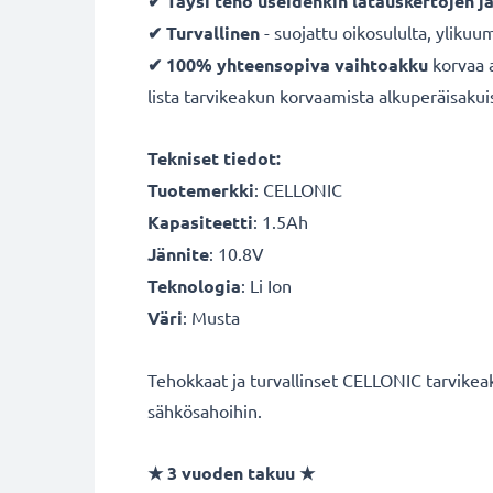
✔ Täysi teho useidenkin latauskertojen j
✔ Turvallinen
- suojattu oikosululta, ylikuum
✔ 100% yhteensopiva vaihtoakku
korvaa 
lista tarvikeakun korvaamista alkuperäisakui
Tekniset tiedot:
Tuotemerkki
: CELLONIC
Kapasiteetti
: 1.5Ah
Jännite
: 10.8V
Teknologia
: Li Ion
Väri
: Musta
Tehokkaat ja turvallinset CELLONIC tarvikeak
sähkösahoihin.
★ 3 vuoden takuu ★