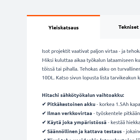
Tekniset
Yleiskatsaus
Isot projektit vaativat paljon virtaa - ja teh
Miksi kuluttaa aikaa työkalun lataamiseen k
töissä tai pihalla. Tehokas akku on turval
10DL. Katso sivun lopusta lista tarvikeakun 
Hitachi sähkötyökalun vaihtoakku:
✔ Pitkäkestoinen
akku
- korkea 1.5Ah kapa
✔ Ilman verkkovirtaa
- työskentele pitkään
✔ Käytä joka ympäristössä
- kestää hiekka
✔ Säännöllinen ja kattava testaus
- jokai