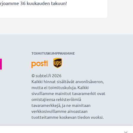
 tarjoamme 36 kuukauden takuun!
TOIMITUSKUMPPANIMME
© subtel.fi 2026
Kaikki hinnat sisältävät arvonlisäveron,
mutta ei toimituskuluja. Kaikki
sivuillamme mainitut tavaramerkit ovat
omistajiensa rekisteröimiä
tavaramerkkejä, ja ne mainitaan
verkkosivuillamme ainoastaan
tuotteitamme koskevan tiedon vuoksi.