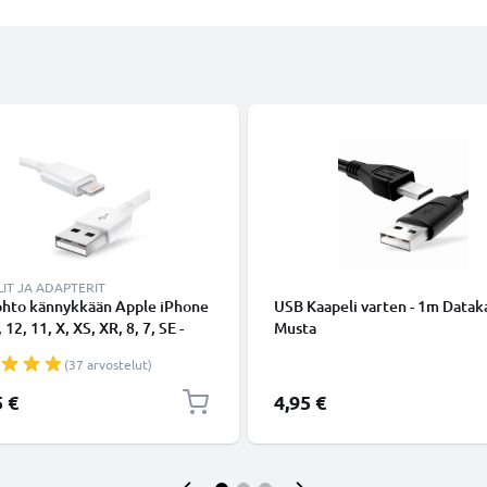
IT JA ADAPTERIT
ohto kännykkään Apple iPhone
USB Kaapeli varten - 1m Dataka
 12, 11, X, XS, XR, 8, 7, SE -
Musta
ing 8 Pin, , 1m latausjohto.
(37 arvostelut)
nen datakaapeli
5 €
4,95 €