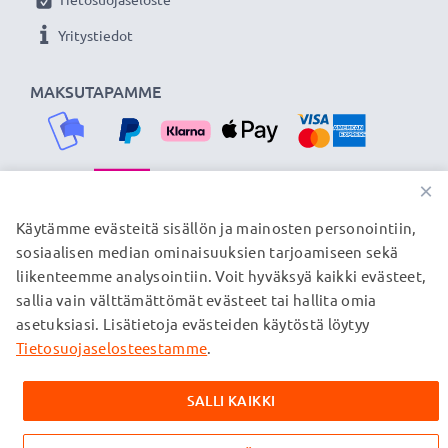
Yritystiedot
MAKSUTAPAMME
×
TOIMITUSKUMPPANIMME
Käytämme evästeitä sisällön ja mainosten personointiin,
sosiaalisen median ominaisuuksien tarjoamiseen sekä
liikenteemme analysointiin. Voit hyväksyä kaikki evästeet,
sallia vain välttämättömät evästeet tai hallita omia
© subtel.fi 2026
asetuksiasi. Lisätietoja evästeiden käytöstä löytyy
Kaikki hinnat sisältävät arvonlisäveron, mutta ei
toimituskuluja. Kaikki sivuillamme mainitut tavaramerkit ovat
Tietosuojaselosteestamme
.
omistajiensa rekisteröimiä tavaramerkkejä, ja ne mainitaan
verkkosivuillamme ainoastaan tuotteitamme koskevan
SALLI KAIKKI
tiedon vuoksi.