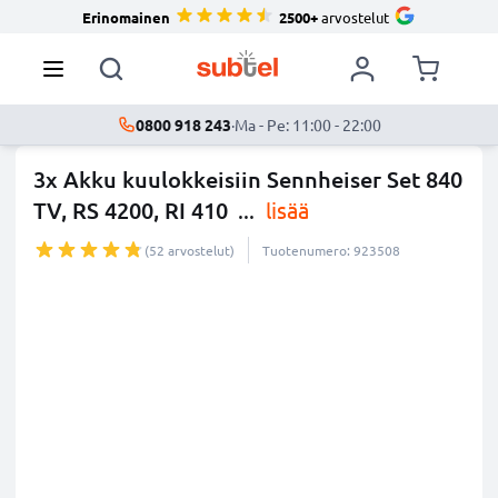
Erinomainen
2500+
arvostelut
0800 918 243
·
Ma - Pe: 11:00 - 22:00
3x Akku kuulokkeisiin Sennheiser Set 840
TV, RS 4200, RI 410
...
lisää
(52 arvostelut)
Tuotenumero: 923508