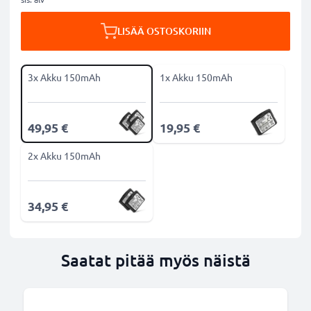
LISÄÄ OSTOSKORIIN
3x Akku 150mAh
1x Akku 150mAh
49,95 €
19,95 €
2x Akku 150mAh
34,95 €
Saatat pitää myös näistä
B