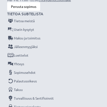
Mitat
: 25,3 x 32,7 x 8mm
Peruuta sopimus
TIETOA SUBTELISTA
CELLONIC vaihtoakku - korkeaa laatua edulliseen
Tietoa meistä
hintaan.
Usein kysytyt
★
3 vuoden takuu
★
Maksu ja toimitus
Olemme vuonna 2004 perustettu kansainvälinen
Jälleenmyyjäksi
verkkokauppa, joka tarjoaa laadukkaita tuotteita, ja
Luettelot
siksi tarjoamme 36 kuukauden takuun!
Yhteys
Sopimusehdot
Palautusoikeus
Takuu
Turvallisuus & Sertifioinnit
Tietosuojaseloste