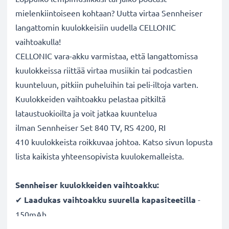
mielenkiintoiseen kohtaan? Uutta virtaa Sennheiser
langattomin kuulokkeisiin uudella CELLONIC
vaihtoakulla!
CELLONIC vara-akku varmistaa, että langattomissa
kuulokkeissa riittää virtaa musiikin tai podcastien
kuunteluun, pitkiin puheluihin tai peli-iltoja varten.
Kuulokkeiden vaihtoakku pelastaa pitkiltä
lataustuokioilta ja voit jatkaa kuuntelua
ilman Sennheiser Set 840 TV, RS 4200, RI
410 kuulokkeista roikkuvaa johtoa. Katso sivun lopusta
lista kaikista yhteensopivista kuulokemalleista.
Sennheiser kuulokkeiden vaihtoakku:
✔
Laadukas vaihtoakku suurella kapasiteetilla
-
150mAh
✔
Pitkä käyttöikä ilman tehon heikkenemistä
-