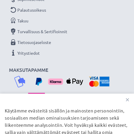
Palautusoikeus
Takuu
Turvallisuus & Sertifioinnit
Tietosuojaseloste
Yritystiedot
MAKSUTAPAMME
×
TOIMITUSKUMPPANIMME
Käytämme evästeitä sisällön ja mainosten personointiin,
sosiaalisen median ominaisuuksien tarjoamiseen sekä
liikenteemme analysointiin. Voit hyväksyä kaikki evästeet,
sallia vain välttämättömät evästeet tai hallita omia
© subtel.fi 2026