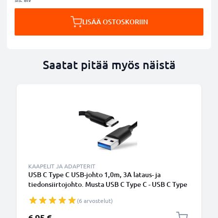
LISÄÄ OSTOSKORIIN
Saatat pitää myös näistä
KAAPELIT JA ADAPTERIT
USB C Type C USB-johto 1,0m, 3A lataus- ja
tiedonsiirtojohto. Musta USB C Type C - USB C Type
C PVC USB-kaapeli
(6 arvostelut)
6,95 €