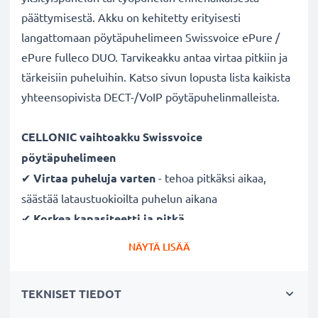
päättymisestä. Akku on kehitetty erityisesti
langattomaan pöytäpuhelimeen Swissvoice ePure /
ePure fulleco DUO. Tarvikeakku antaa virtaa pitkiin ja
tärkeisiin puheluihin. Katso sivun lopusta lista kaikista
yhteensopivista DECT-/VoIP pöytäpuhelinmalleista.
CELLONIC vaihtoakku Swissvoice
pöytäpuhelimeen
✔
Virtaa puheluja varten
- tehoa pitkäksi aikaa,
säästää lataustuokioilta puhelun aikana
✔
Korkea kapasiteetti ja pitkä
käyttöaika
- laadukas kotipuhelimen vaihtoakku
NÄYTÄ LISÄÄ
650mAh kapasiteetilla
✔
Tasainen suorituskyky, ei kapasiteetin
TEKNISET TIEDOT
menetystä
- moderni Litium-tekniikka ilman