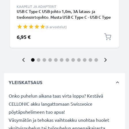
KAAPELIT JA ADAPTERIT
USB C Type C USB-johto 1,0m, 3A lataus- ja
tiedonsiirtojohto. Musta USB C Type C - USB C Type
C PVC USB-kaapeli
(6 arvostelut)
6,95 €
YLEISKATSAUS
Onko puhelun aikana taas virta loppu? Kestävä
CELLONIC akku langattomaan Swissvoice
pöytäpuhelimeen tuo apua!
Väsymätön ja tehokas vaihtoakku unohtaa huolet
yksityispuhelun tai työpuhelun ennenaikaisesta