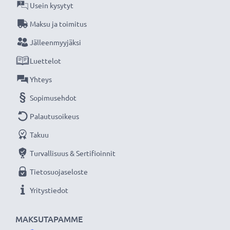
Usein kysytyt
CELLONIC vaihtoakku on pitkäikäinen ja turvallinen,
Maksu ja toimitus
laatua edulliseen hintaan.
Jälleenmyyjäksi
Luettelot
★
3 vuoden takuu
★
Olemme vuonna 2004 perustettu kansainvälinen
Yhteys
verkkokauppa, joka tarjoaa laadukkaita tuotteita, ja
Sopimusehdot
siksi tarjoamme 36 kuukauden takuun!
Palautusoikeus
Takuu
Turvallisuus & Sertifioinnit
Tietosuojaseloste
Yritystiedot
MAKSUTAPAMME