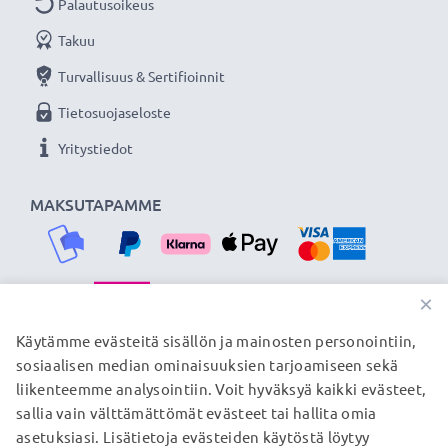
Palautusoikeus
Takuu
Turvallisuus & Sertifioinnit
Tietosuojaseloste
Yritystiedot
MAKSUTAPAMME
×
TOIMITUSKUMPPANIMME
Käytämme evästeitä sisällön ja mainosten personointiin,
sosiaalisen median ominaisuuksien tarjoamiseen sekä
liikenteemme analysointiin. Voit hyväksyä kaikki evästeet,
sallia vain välttämättömät evästeet tai hallita omia
© subtel.fi 2026
asetuksiasi. Lisätietoja evästeiden käytöstä löytyy
Kaikki hinnat sisältävät arvonlisäveron, mutta ei