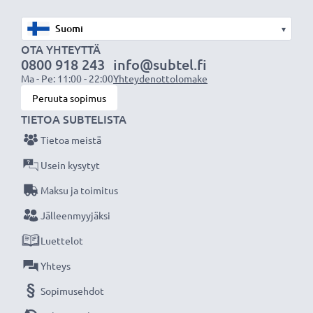
Tekniset tiedot:
Tuotemerkki
: CELLONIC vaihtoakku
▾
käsikonsoliin/pelikonsolin ohjaimeen
OTA YHTEYTTÄ
0800 918 243
info@subtel.fi
Teknologia:
Litiumionit
Ma - Pe: 11:00 - 22:00
Yhteydenottolomake
Kapasiteetti:
1350mAh
Peruuta sopimus
Jännite:
3.6V - 3.7V
TIETOA SUBTELISTA
Mitat:
51.50 x 20.50 x 20.50mm
Tietoa meistä
Väri:
Musta
Usein kysytyt
CELLONIC vaihtoakku - korkeaa laatua edulliseen
Maksu ja toimitus
hintaan.
Jälleenmyyjäksi
Luettelot
★
3 vuoden takuu
★
Olemme vuonna 2004 perustettu kansainvälinen
Yhteys
verkkokauppa, joka tarjoaa laadukkaita tuotteita, ja
Sopimusehdot
siksi tarjoamme 36 kuukauden takuun!