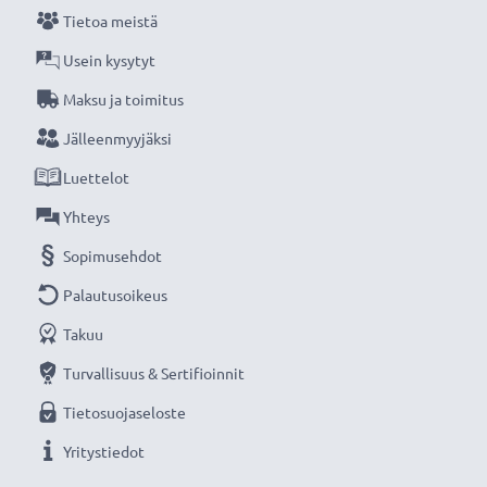
Tietoa meistä
CELLONIC vaihtoakku on pitkäikäinen ja turvallinen,
Usein kysytyt
laatua edulliseen hintaan.
Maksu ja toimitus
Jälleenmyyjäksi
★
3 vuoden takuu
★
Luettelot
Olemme vuonna 2004 perustettu kansainvälinen
verkkokauppa, joka tarjoaa laadukkaita tuotteita, ja
Yhteys
siksi tarjoamme 36 kuukauden takuun!
Sopimusehdot
Palautusoikeus
Takuu
Turvallisuus & Sertifioinnit
Tietosuojaseloste
Yritystiedot