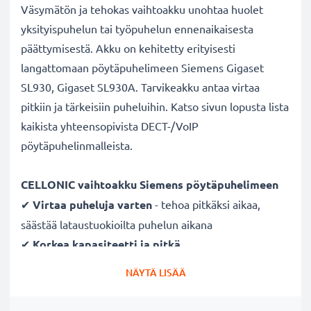
Väsymätön ja tehokas vaihtoakku unohtaa huolet
yksityispuhelun tai työpuhelun ennenaikaisesta
päättymisestä. Akku on kehitetty erityisesti
langattomaan pöytäpuhelimeen Siemens Gigaset
SL930, Gigaset SL930A. Tarvikeakku antaa virtaa
pitkiin ja tärkeisiin puheluihin. Katso sivun lopusta lista
kaikista yhteensopivista DECT-/VoIP
pöytäpuhelinmalleista.
CELLONIC vaihtoakku Siemens pöytäpuhelimeen
✔
Virtaa puheluja varten
- tehoa pitkäksi aikaa,
säästää lataustuokioilta puhelun aikana
✔
Korkea kapasiteetti ja pitkä
käyttöaika
- laadukas kotipuhelimen vaihtoakku
NÄYTÄ LISÄÄ
1300mAh kapasiteetilla
✔
Tasainen suorituskyky, ei kapasiteetin