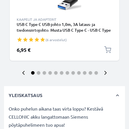
KAAPELIT JA ADAPTERIT
USB C Type C USB-johto 1,0m, 3A lataus- ja
tiedonsiirtojohto. Musta USB C Type C - USB C Type
C PVC USB-kaapeli
(6 arvostelut)
6,95 €
YLEISKATSAUS
Onko puhelun aikana taas virta loppu? Kestävä
CELLONIC akku langattomaan Siemens
pöytäpuhelimeen tuo apua!