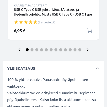
KAAPELIT JA ADAPTERIT
USB C Type C USB-johto 1,0m, 3A lataus- ja
tiedonsiirtojohto. Musta USB C Type C - USB C Type
C PVC USB-kaapeli
(6 arvostelut)
6,95 €
YLEISKATSAUS
100 % yhteensopiva Panasonic pöytäpuhelimen
vaihtoakku
Vaihtoakkumme on erityisesti suunniteltu sopimaan
pöytäpuhelimeesi. Katso koko lista akkumme kanssa
yhteensopivista puhelinmalleista alta.