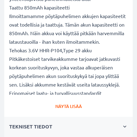
Taattu 850mAh kapasiteetti
Ilmoittamamme pöytäpuhelimen akkujen kapasiteetit
ovat todellisia ja taattuja. Tämän akun kapasiteetti on
850mAh. Näin akkua voi käyttää pitkään harvemmilla
lataustauoilla - ihan kuten ilmoitammekin.
Tehokas 3.6V HHR-P104,Type 29 akku
Pitkäkestoiset tarvikeakkumme tarjoavat jatkuvasti
korkean suorituskyvyn, joka vastaa alkuperäisen
pöytäpuhelimen akun suorituskykyä tai jopa ylittää
sen. Lisäksi akkumme kestävät useita lataussyklejä.
Erinomaiset laatu- ja turvallisuusstandardit
Olemme akkuasiantuntijoita jo vuodesta 2004 lähtien.
NÄYTÄ LISÄÄ
Kaikki akkumme testataan tarkasti, jotta ne täyttävät
kokonaan korkeimmat EU-standardit ja enemmänkin -
TEKNISET TIEDOT
siksi akuillamme on 3 vuoden takuu.
Kestävä valinta