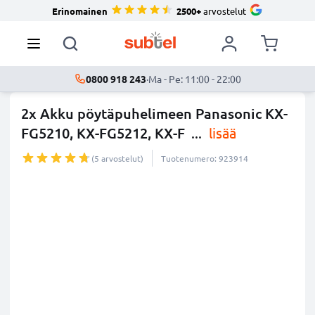
Erinomainen
2500+
arvostelut
0800 918 243
·
Ma - Pe: 11:00 - 22:00
2x Akku pöytäpuhelimeen Panasonic KX-
FG5210, KX-FG5212, KX-F
...
lisää
(5 arvostelut)
Tuotenumero: 923914