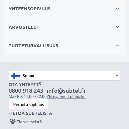
Jos laitteesi akku on heikko, vaihda akku, älä laitettasi.
YHTEENSOPIVUUS
Fiksumpi, edullisempi ja ympäristöystävällisempi
valinta. Näin säästät rahaa ja pienennät
ARVOSTELUT
ympäristöjalanjälkeäsi. Akkumme sopii erinomaisesti
vaihtoakuksi alkuperäisen akun sijaan tai vara-akuksi.
TUOTETURVALLISUUS
Valitse CELLONIC®, etkä tingi laadusta. Tilaa nyt!
▾
OTA YHTEYTTÄ
0800 918 243
info@subtel.fi
Ma - Pe: 11:00 - 22:00
Yhteydenottolomake
Peruuta sopimus
TIETOA SUBTELISTA
Tietoa meistä