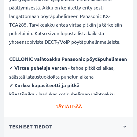
päättymisestä. Akku on kehitetty erityisesti
langattomaan pöytäpuhelimeen Panasonic KX-
TCA285. Tarvikeakku antaa virtaa pitkiin ja tärkeisiin
puheluihin. Katso sivun lopusta lista kaikista
yhteensopivista DECT-/VoIP pöytäpuhelinmalleista.
CELLONIC vaihtoakku Panasonic pöytäpuhelimeen
✔
Virtaa puheluja varten
- tehoa pitkäksi aikaa,
säästää lataustuokioilta puhelun aikana
✔
Korkea kapasiteetti ja pitkä
käyttöaika
- laadukas kotipuhelimen vaihtoakku
660mAh kapasiteetilla
NÄYTÄ LISÄÄ
✔
Tasainen suorituskyky, ei kapasiteetin
menetystä
- moderni Litium-tekniikka ilman
TEKNISET TIEDOT
vaikutusta muistiin