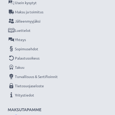
Usein kysytyt
CELLONIC vaihtoakku on pitkäikäinen ja turvallinen,
Maksu ja toimitus
laatua edulliseen hintaan.
Jälleenmyyjäksi
Luettelot
★
3 vuoden takuu
★
Olemme vuonna 2004 perustettu kansainvälinen
Yhteys
verkkokauppa, joka tarjoaa laadukkaita tuotteita, ja
Sopimusehdot
siksi tarjoamme 36 kuukauden takuun!
Palautusoikeus
Takuu
Turvallisuus & Sertifioinnit
Tietosuojaseloste
Yritystiedot
MAKSUTAPAMME