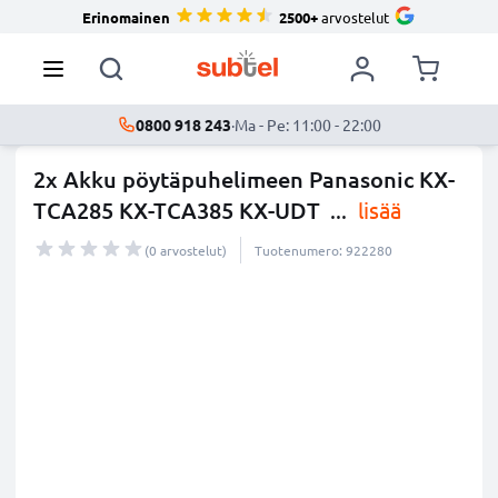
Erinomainen
2500+
arvostelut
0800 918 243
·
Ma - Pe: 11:00 - 22:00
2x Akku pöytäpuhelimeen Panasonic KX-
TCA285 KX-TCA385 KX-UDT
...
lisää
(0 arvostelut)
Tuotenumero: 922280