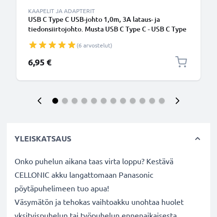
KAAPELIT JA ADAPTERIT
USB C Type C USB-johto 1,0m, 3A lataus- ja
tiedonsiirtojohto. Musta USB C Type C - USB C Type
C PVC USB-kaapeli
(6 arvostelut)
6,95 €
YLEISKATSAUS
Onko puhelun aikana taas virta loppu? Kestävä
CELLONIC akku langattomaan Panasonic
pöytäpuhelimeen tuo apua!
Väsymätön ja tehokas vaihtoakku unohtaa huolet
yksityispuhelun tai työpuhelun ennenaikaisesta