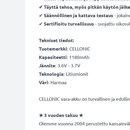
✔ Täyttä tehoa, myös pitkän käytön jälk
✔
Säännöllinen ja kattava testaus
- jokai
✔
Sertifioitu turvallisuus
- suojattu oikosul
Tekniset tiedot:
Tuotemerkki
:
CELLONIC
Kapasiteetti
: 1180mAh
Jännite
: 3.6V - 3.7V
Teknologia
: Litiumionit
Väri
: Harmaa
CELLONIC vara-akku on turvallinen ja edulli
★
3 vuoden takuu
★
Olemme vuonna 2004 perustettu kansainvälin