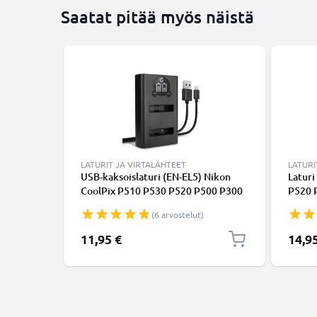
Saatat pitää myös näistä
LATURIT JA VIRTALÄHTEET
LATURI
USB-kaksoislaturi (EN-EL5) Nikon
Latur
CoolPix P510 P530 P520 P500 P300
P520 
P100 P90 P80 P6000 P5100 P5000
P6000
(6 arvostelut)
S10 5200-laitteille + 1m + USB
kamera
Kaapeli valmistajalta CELLONIC
11,95 €
14,9