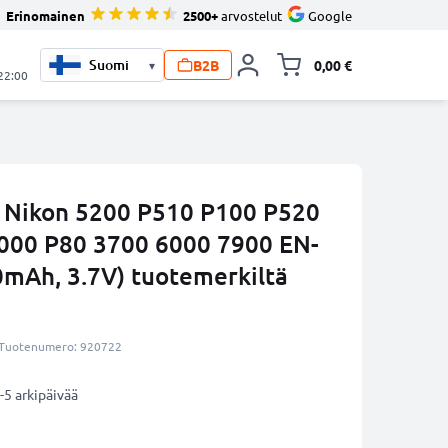
Erinomainen
2500+
arvostelut
Google
B2B
0,00 €
▾
Vaihda miniva
 22:00
 Nikon 5200 P510 P100 P520
000 P80 3700 6000 7900 EN-
0mAh, 3.7V) tuotemerkiltä
Tuotenumero: 920722
-5 arkipäivää