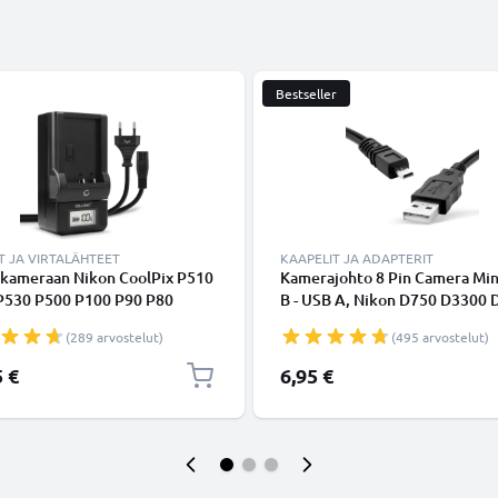
Bestseller
T JA VIRTALÄHTEET
KAAPELIT JA ADAPTERIT
i kameraan Nikon CoolPix P510
Kamerajohto 8 Pin Camera Min
P530 P500 P100 P90 P80
B - USB A, Nikon D750 D3300 
 P51000 P4 P3 S10 3700 -
D5300 D3200 D7200 D5100 Co
(289 arvostelut)
(495 arvostelut)
n EN-EL5 tarvikelaturi
3100, 3200, 5600, B500 kamera
Musta 1.5m nopeasti lataava U
5 €
6,95 €
UC-E16, UC-E17, UC-E23 PVC
datakaapeli, 2.0 1A tuotemerk
CELLONIC