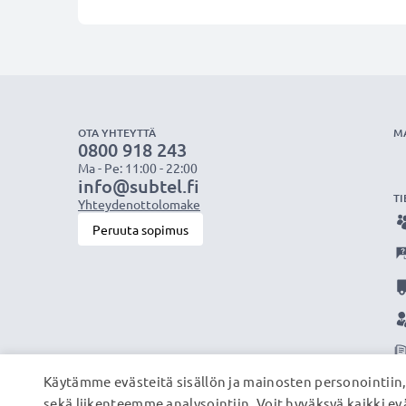
OTA YHTEYTTÄ
M
0800 918 243
Ma - Pe: 11:00 - 22:00
info@subtel.fi
TI
Yhteydenottolomake
Peruuta sopimus
Käytämme evästeitä sisällön ja mainosten personointiin
sekä liikenteemme analysointiin. Voit hyväksyä kaikki evä