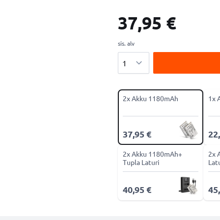
37,95 €
sis. alv
Määrä
2x Akku 1180mAh
1x 
37,95 €
22
2x Akku 1180mAh+
2x 
Tupla Laturi
Lat
40,95 €
45