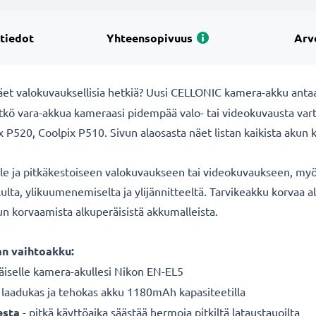
 tiedot
Yhteensopivuus
Arv
äet valokuvauksellisia hetkiä? Uusi CELLONIC
kamera-akku antaa
itkö vara-akkua kameraasi pidempää valo- tai videokuvausta va
 P520, Coolpix P510. Sivun alaosasta näet listan kaikista akun
lle ja pitkäkestoiseen valokuvaukseen tai videokuvaukseen, myös
ululta, ylikuumenemiselta ja ylijännitteeltä. Tarvikeakku korva
kun korvaamista alkuperäisistä akkumalleista.
an vaihtoakku:
äiselle
kamera-akullesi Nikon EN-EL5
 laadukas ja tehokas akku 1180mAh kapasiteetilla
esta
- pitkä käyttöaika säästää hermoja pitkiltä lataustauoilta