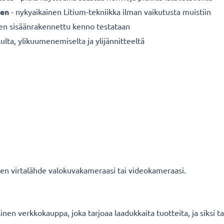
een
- nykyaikainen Litium-tekniikka ilman vaikutusta muistiin
nen sisäänrakennettu kenno testataan
ulta, ylikuumenemiselta ja ylijännitteeltä
nen virtalähde valokuvakameraasi tai videokameraasi.
en verkkokauppa, joka tarjoaa laadukkaita tuotteita, ja siksi