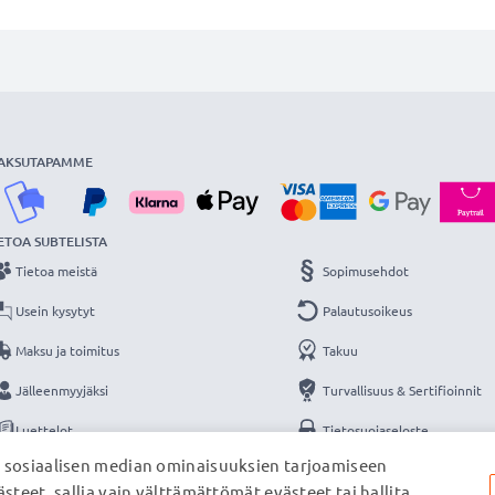
AKSUTAPAMME
ETOA SUBTELISTA
Tietoa meistä
Sopimusehdot
Usein kysytyt
Palautusoikeus
Maksu ja toimitus
Takuu
Jälleenmyyjäksi
Turvallisuus & Sertifioinnit
Luettelot
Tietosuojaseloste
, sosiaalisen median ominaisuuksien tarjoamiseen
Yhteys
Yritystiedot
steet, sallia vain välttämättömät evästeet tai hallita