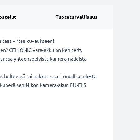
ostelut
Tuoteturvallisuus
 taas virtaa kuvaukseen!
rten? CELLONIC vara-akku on kehitetty
 kanssa yhteensopivista kameramalleista.
 helteessä tai pakkasessa. Turvallisuudesta
a alkuperäisen Nikon kamera-akun EN-EL5.