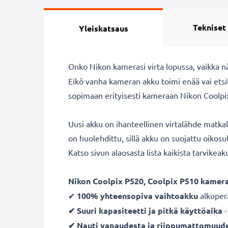
Tekniset
Yleiskatsaus
Onko Nikon kamerasi virta lopussa, vaikka n
Eikö vanha kameran akku toimi enää vai ets
sopimaan erityisesti kameraan Nikon Coolpix
Uusi akku on ihanteellinen virtalähde matka
on huolehdittu, sillä akku on suojattu oikos
Katso sivun alaosasta lista kaikista tarvikea
Nikon Coolpix P520, Coolpix P510 kamer
✔
100% yhteensopiva vaihtoakku
alkuper
✔ Suuri kapasiteetti ja pitkä käyttöaika
-
✔ Nauti vapaudesta ja riippumattomuud