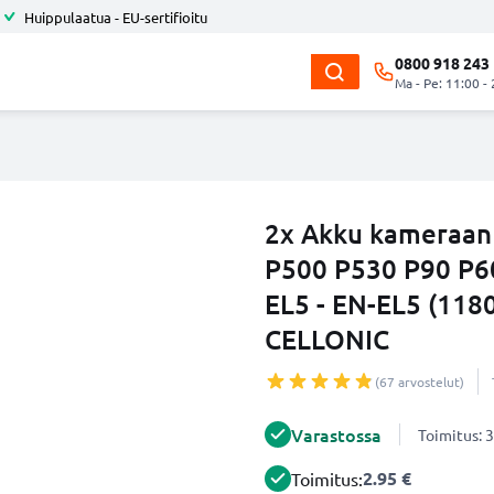
Huippulaatua - EU-sertifioitu
0800 918 243
Ma - Pe: 11:00 -
2x Akku kameraan
P500 P530 P90 P6
EL5 - EN-EL5 (118
CELLONIC
(67 arvostelut)
Varastossa
Toimitus: 3
2.95 €
Toimitus: