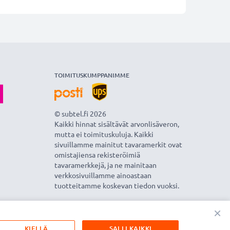
TOIMITUSKUMPPANIMME
© subtel.fi 2026
Kaikki hinnat sisältävät arvonlisäveron,
mutta ei toimituskuluja. Kaikki
sivuillamme mainitut tavaramerkit ovat
omistajiensa rekisteröimiä
tavaramerkkejä, ja ne mainitaan
verkkosivuillamme ainoastaan
tuotteitamme koskevan tiedon vuoksi.
×
KIELLÄ
SALLI KAIKKI