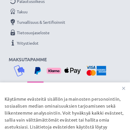
Palautusoikeus
Olemme vuonna 2004 perustettu kansainvälinen
Takuu
verkkokauppa, joka tarjoaa laadukkaita tuotteita, ja
siksi tarjoamme 36 kuukauden takuun!
Turvallisuus & Sertifioinnit
Tietosuojaseloste
Yritystiedot
MAKSUTAPAMME
×
TOIMITUSKUMPPANIMME
Käytämme evästeitä sisällön ja mainosten personointiin,
sosiaalisen median ominaisuuksien tarjoamiseen sekä
liikenteemme analysointiin. Voit hyväksyä kaikki evästeet,
sallia vain välttämättömät evästeet tai hallita omia
© subtel.fi 2026
asetuksiasi. Lisätietoja evästeiden käytöstä löytyy
Kaikki hinnat sisältävät arvonlisäveron, mutta ei