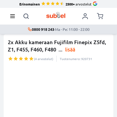
Erinomainen
2500+
arvostelut
0800 918 243
·
Ma - Pe: 11:00 - 22:00
2x Akku kameraan Fujifilm Finepix Z5fd,
Z1, F455, F460, F480
...
lisää
(4 arvostelut)
Tuotenumero: 920731