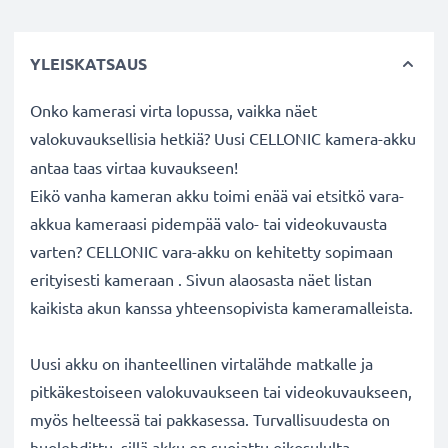
YLEISKATSAUS
Onko kamerasi virta lopussa, vaikka näet
valokuvauksellisia hetkiä? Uusi CELLONIC
kamera-akku
antaa taas virtaa kuvaukseen!
Eikö vanha kameran akku toimi enää vai etsitkö vara-
akkua kameraasi pidempää valo- tai videokuvausta
varten? CELLONIC vara-akku on kehitetty sopimaan
erityisesti kameraan . Sivun alaosasta näet listan
kaikista akun kanssa yhteensopivista kameramalleista.
Uusi akku on ihanteellinen virtalähde matkalle ja
pitkäkestoiseen valokuvaukseen tai videokuvaukseen,
myös helteessä tai pakkasessa. Turvallisuudesta on
huolehdittu, sillä akku on suojattu oikosululta,