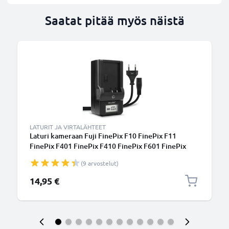
Saatat pitää myös näistä
LATURIT JA VIRTALÄHTEET
Laturi kameraan Fuji FinePix F10 FinePix F11
FinePix F401 FinePix F410 FinePix F601 FinePix
M603 - kameran NP-60, NP-120, NP-40 tarvikelaturi
(9 arvostelut)
14,95 €