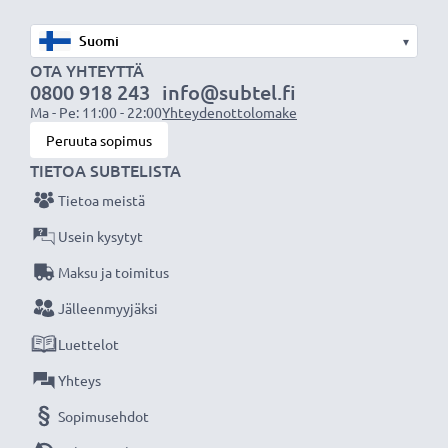
✔
Säännöllinen ja kattava testaus
- jokainen
sisäänrakennettu kenno testataan
▾
✔
Sertifioitu turvallisuus
- suojattu oikosululta,
OTA YHTEYTTÄ
0800 918 243
info@subtel.fi
ylikuumenemiselta ja ylijännitteeltä
Ma - Pe: 11:00 - 22:00
Yhteydenottolomake
Peruuta sopimus
Tekniset tiedot:
TIETOA SUBTELISTA
Tuotemerkki
:
CELLONIC
Tietoa meistä
Kapasiteetti
: 700mAh
Jännite
: 3.7V
Usein kysytyt
Teknologia
: Litiumionit
Maksu ja toimitus
Väri
: Harmaa
Jälleenmyyjäksi
Luettelot
CELLONIC vara-akku on turvallinen ja edullinen
virtalähde valokuvakameraasi tai videokameraasi.
Yhteys
Sopimusehdot
★
3 vuoden takuu
★