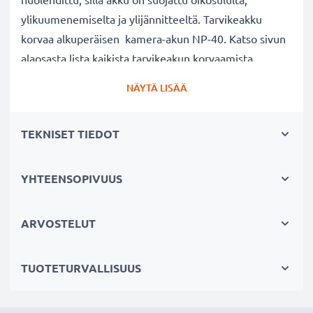
ylikuumenemiselta ja ylijännitteeltä. Tarvikeakku
korvaa alkuperäisen kamera-akun NP-40. Katso sivun
alaosasta lista kaikista tarvikeakun korvaamista
alkuperäisistä akkumalleista.
NÄYTÄ LISÄÄ
kameran vaihtoakku:
TEKNISET TIEDOT
✔
100% yhteensopiva vaihtoakku
alkuperäiselle
kamera-akullesi NP-40
✔ Suuri kapasiteetti ja pitkä käyttöaika
- laadukas
YHTEENSOPIVUUS
ja tehokas akku 700mAh kapasiteetilla
✔ Nauti vapaudesta ja riippumattomuudesta
-
ARVOSTELUT
pitkä käyttöaika säästää hermoja pitkiltä lataustauoilta
✔ Täyttä tehoa, myös pitkän käytön jälkeen
-
TUOTETURVALLISUUS
nykyaikainen Litium-tekniikka ilman vaikutusta
muistiin