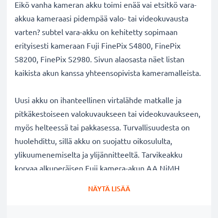
Eikö vanha kameran akku toimi enää vai etsitkö vara-
akkua kameraasi pidempää valo- tai videokuvausta
varten? subtel vara-akku on kehitetty sopimaan
erityisesti kameraan Fuji FinePix S4800, FinePix
S8200, FinePix S2980. Sivun alaosasta näet listan
kaikista akun kanssa yhteensopivista kameramalleista.
Uusi akku on ihanteellinen virtalähde matkalle ja
pitkäkestoiseen valokuvaukseen tai videokuvaukseen,
myös helteessä tai pakkasessa. Turvallisuudesta on
huolehdittu, sillä akku on suojattu oikosululta,
ylikuumenemiselta ja ylijännitteeltä. Tarvikeakku
korvaa alkuperäisen Fuji kamera-akun AA NiMH
Batterie x2 2600mAh. Katso sivun alaosasta lista
NÄYTÄ LISÄÄ
kaikista tarvikeakun korvaamista alkuperäisistä
akkumalleista.