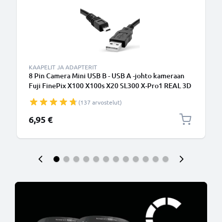
KAAPELIT JA ADAPTERIT
8 Pin Camera Mini USB B - USB A -johto kameraan
Fuji FinePix X100 X100s X20 SL300 X-Pro1 REAL 3D
F31fd S4000 XF1 SL280 S2950 T595 - Musta 1.5m,
(137 arvostelut)
nopea 1A, PVC-kamerajohto tuotemerkiltä
CELLONIC
6,95 €